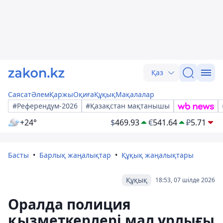
Қаз
Саясат
Әлем
Қаржы
Оқиға
Құқық
Мақалалар
#Референдум-2026
#Қазақстан мақтанышы
+24°
$
469.93
€
541.64
₽
5.71
Басты
Барлық жаңалықтар
Құқық жаңалықтары
Құқық
18:53, 07 шілде 2026
Оралда полиция
қызметкерлері мал ұрлығы