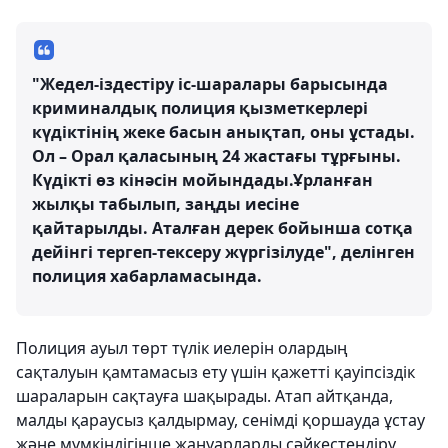
"Жедел-іздестіру іс-шаралары барысында
криминалдық полиция қызметкерлері
күдіктінің жеке басын анықтап, оны ұстады.
Ол – Орал қаласының 24 жастағы тұрғыны.
Күдікті өз кінәсін мойындады.Ұрланған
жылқы табылып, заңды иесіне
қайтарылды. Аталған дерек бойынша сотқа
дейінгі тергеп-тексеру жүргізілуде", делінген
полиция хабарламасында.
Полиция ауыл төрт түлік иелерін олардың
сақталуын қамтамасыз ету үшін қажетті қауіпсіздік
шараларын сақтауға шақырады. Атап айтқанда,
малды қараусыз қалдырмау, сенімді қоршауда ұстау
және мүмкіндігінше жануарларды сәйкестендіру