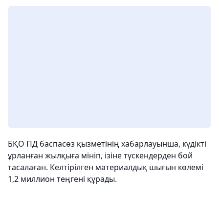
БҚО ПД баспасөз қызметінің хабарлауынша, күдікті
ұрланған жылқыға мініп, ізіне түскендерден бой
тасалаған. Келтірілген материалдық шығын көлемі
1,2 миллион теңгені құрады.