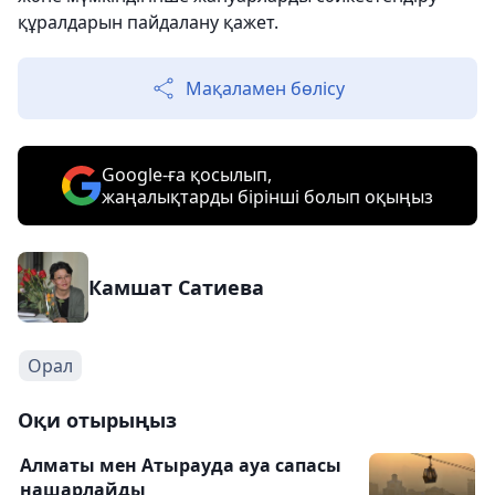
құралдарын пайдалану қажет.
Мақаламен бөлісу
Google-ға қосылып,
жаңалықтарды бірінші болып оқыңыз
Камшат Сатиева
Орал
Оқи отырыңыз
Алматы мен Атырауда ауа сапасы
нашарлайды