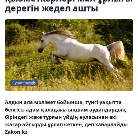
дерегін жедел ашты
Сурет: pexels
Алдын ала мәлімет бойынша, түнгі уақытта
белгісіз адам қаладағы ықшам аудандардың
біріндегі жеке тұрғын үйдің ауласынан екі
жасар айғырды ұрлап кеткен, деп хабарлайды
Zakon.kz.