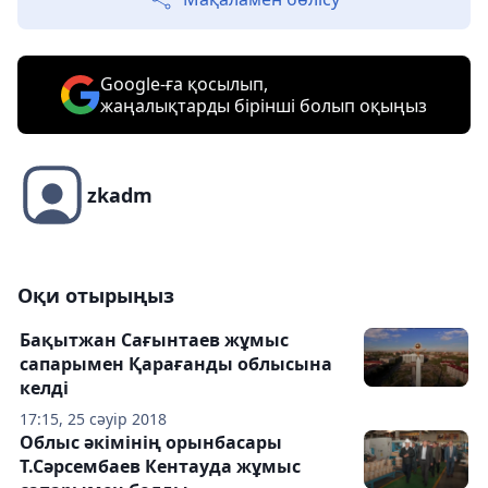
Google-ға қосылып,
жаңалықтарды бірінші болып оқыңыз
zkadm
Оқи отырыңыз
Бақытжан Сағынтаев жұмыс
сапарымен Қарағанды облысына
келді
17:15, 25 сәуір 2018
Облыс әкімінің орынбасары
Т.Сәрсембаев Кентауда жұмыс