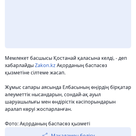
Мемлекет басшысы Қостанай қаласына келді, - деп
хабарлайды
Zakon.kz
Ақорданың баспасөз
қызметіне сілтеме жасап.
Жұмыс сапары аясында Елбасының өңірдің бірқатар
әлеуметтік нысандарын, сондай-ақ ауыл
шаруашылығы мен өндірістік кәсіпорындарын
аралап көруі жоспарланған.
Фото: Ақорданың баспасөз қызметі
Мақаламен бөлісу