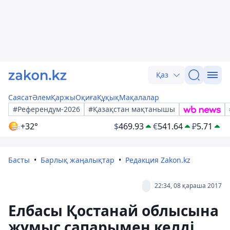
Қаз
Саясат
Әлем
Қаржы
Оқиға
Құқық
Мақалалар
#Референдум-2026
#Қазақстан мақтанышы
+32°
$
469.93
€
541.64
₽
5.71
Басты
Барлық жаңалықтар
Редакция Zakon.kz
22:34, 08 қараша 2017
Елбасы Қостанай облысына
жұмыс сапарымен келді