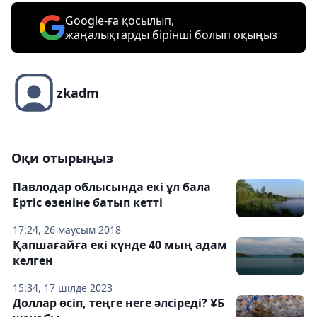
Google-ға қосылып,
жаңалықтарды бірінші болып оқыңыз
zkadm
Оқи отырыңыз
Павлодар облысында екі ұл бала
Ертіс өзеніне батып кетті
17:24, 26 маусым 2018
Қапшағайға екі күнде 40 мың адам
келген
15:34, 17 шілде 2023
Доллар өсіп, теңге неге әлсіреді? ҰБ