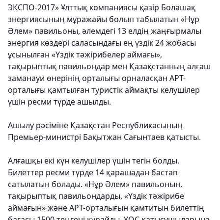
ЭКСПО-2017» Ұлттық компаниясы қазір Болашақ
энергиясының мұражайы болып табылатын «Нұр
Әлем» павильоны, әлемдегі 13 елдің жаңғырмалы
энергия көздері саласындағы ең үздік 24 жобасы
ұсынылған «Үздік тәжірибелер аймағы»,
тақырыптық павильондар мен Қазақстанның алғаш
заманауи өнерінің орталығы орналасқан АРТ-
орталығы қамтылған туристік аймақты келушілер
үшін ресми түрде ашылды.
Ашылу рәсіміне Қазақстан Республикасының
Премьер-министрі Бақытжан Сағынтаев қатысты.
Алғашқы екі күн келушілер үшін тегін болды.
Билеттер ресми түрде 14 қарашадан бастап
сатылатын болады. «Нұр Әлем» павильонын,
тақырыптық павильондарды, «Үздік тәжірибе
аймағын» және АРТ-орталығын қамтитын билеттің
бағасы 1500 теңгені құрайды. ҰОС қатысушыларына,