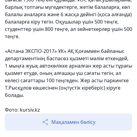
барлық топтағы мүгедектерге, жетім балаларға, көп
балалы аналарға және 6 жасқа дейінгі (қоса алғанда)
балаларға кіру тегін. Оқушылар үшін 500 теңге,
студенттер үшін 800 теңге, ал зейнеткерлер үшін 500
теңге.
«Астана ЭКСПО-2017» ҰК» АҚ Қоғаммен байланыс
департаментінің баспасөз қызметі мәлім еткендей,
1 мыңға жуық автокөлікке арналған жер асты тұрағы
қызмет етуде, оның алғашқы үш сағаты тегін, ал
келесі сағаттары 100 теңгеден. Жер асты паркингке
Т.Рысқұлов көшесінен (оңтүстік кіреберіс) кіруге
болады.
Фото: kursiv.kz
Мақаламен бөлісу