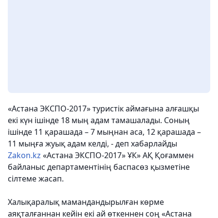
«Астана ЭКСПО-2017» туристік аймағына алғашқы
екі күн ішінде 18 мың адам тамашалады. Соның
ішінде 11 қарашада – 7 мыңнан аса, 12 қарашада –
11 мыңға жуық адам келді, - деп хабарлайды
Zakon.kz
«Астана ЭКСПО-2017»
ҰК» АҚ Қоғаммен
байланыс департаментінің баспасөз қызметіне
сілтеме жасап.
Халықаралық мамандандырылған көрме
аяқталғаннан кейін екі ай өткеннен соң «Астана