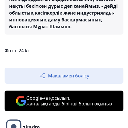
нақты бекіткен дұрыс деп санаймыз, - дейді
облыстық кәсіпкерлік және индустриялды-
инновациялық даму басқармасының
басшысы Мұрат Шаимов.
Фото: 24.kz
Мақаламен бөлісу
Google-ға қосылып,
жаңалықтарды бірінші болып оқыңыз
zkadm