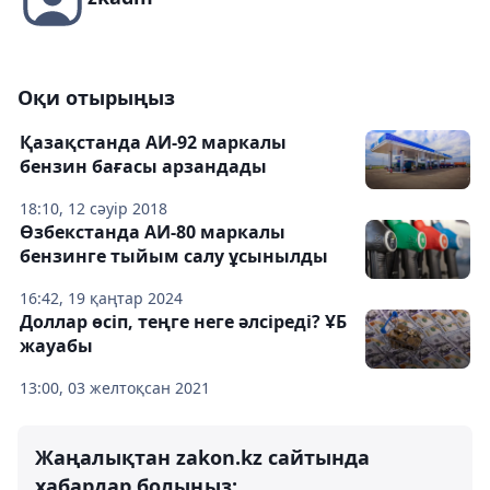
Оқи отырыңыз
Қазақстанда АИ-92 маркалы
бензин бағасы арзандады
18:10, 12 сәуір 2018
Өзбекстанда АИ-80 маркалы
бензинге тыйым салу ұсынылды
16:42, 19 қаңтар 2024
Доллар өсіп, теңге неге әлсіреді? ҰБ
жауабы
13:00, 03 желтоқсан 2021
Жаңалықтан zakon.kz сайтында
хабардар болыңыз: