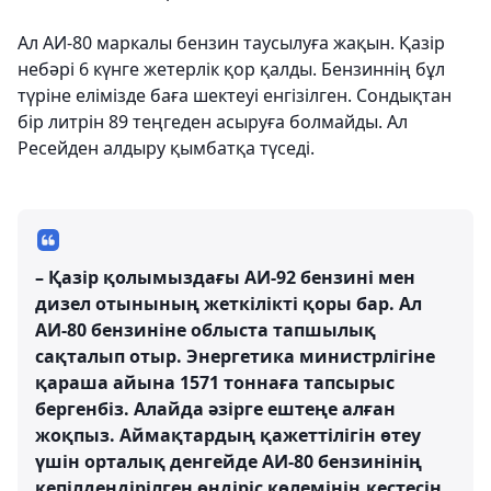
Ал АИ-80 маркалы бензин таусылуға жақын. Қазір
небәрі 6 күнге жетерлік қор қалды. Бензиннің бұл
түріне елімізде баға шектеуі енгізілген. Сондықтан
бір литрін 89 теңгеден асыруға болмайды. Ал
Ресейден алдыру қымбатқа түседі.
– Қазір қолымыздағы АИ-92 бензині мен
дизел отынының жеткілікті қоры бар. Ал
АИ-80 бензиніне облыста тапшылық
сақталып отыр. Энергетика министрлігіне
қараша айына 1571 тоннаға тапсырыс
бергенбіз. Алайда әзірге ештеңе алған
жоқпыз. Аймақтардың қажеттілігін өтеу
үшін орталық денгейде АИ-80 бензинінің
кепілдендірілген өндіріс көлемінің кестесін