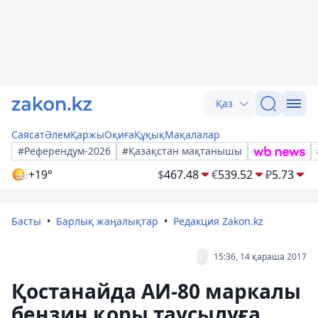
Қаз
Саясат
Әлем
Қаржы
Оқиға
Құқық
Мақалалар
#Референдум-2026
#Қазақстан мақтанышы
+19°
$
467.48
€
539.52
₽
5.73
Басты
Барлық жаңалықтар
Редакция Zakon.kz
15:36, 14 қараша 2017
Қостанайда АИ-80 маркалы
бензин қоры таусылуға