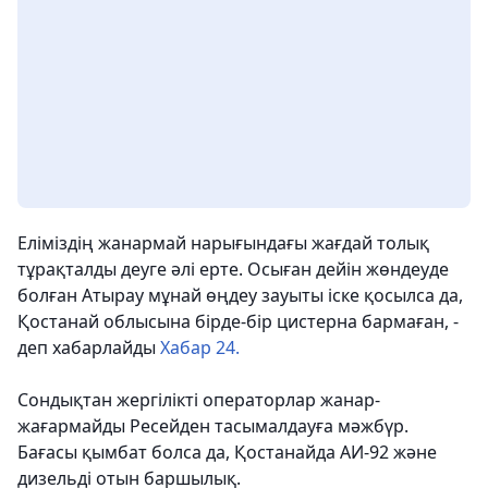
Еліміздің жанармай нарығындағы жағдай толық
тұрақталды деуге әлі ерте. Осыған дейін жөндеуде
болған Атырау мұнай өңдеу зауыты іске қосылса да,
Қостанай облысына бірде-бір цистерна бармаған, -
деп хабарлайды
Хабар 24.
Сондықтан жергілікті операторлар жанар-
жағармайды Ресейден тасымалдауға мәжбүр.
Бағасы қымбат болса да, Қостанайда АИ-92 және
дизельді отын баршылық.