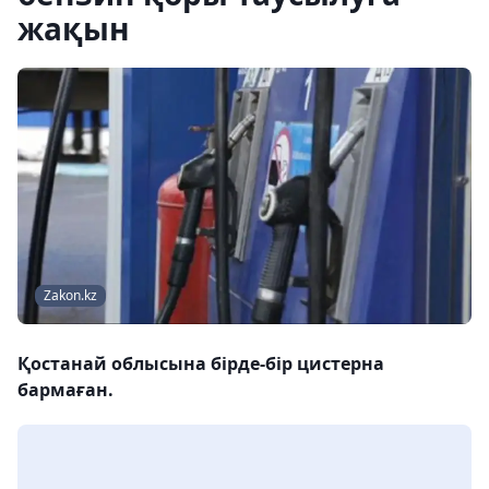
жақын
Zakon.kz
Қостанай облысына бірде-бір цистерна
бармаған.