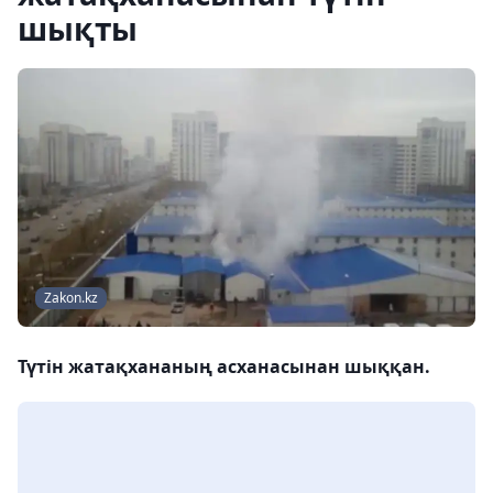
шықты
Zakon.kz
Түтін жатақхананың асханасынан шыққан.