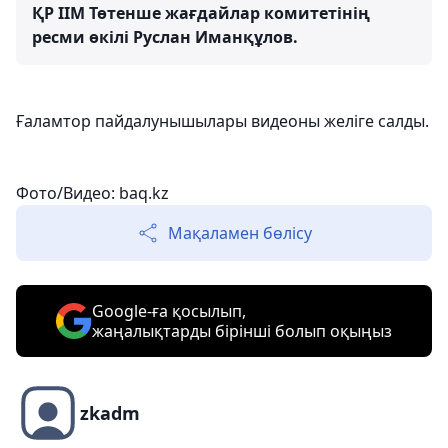
ҚР ІІМ Төтенше жағдайлар комитетінің
ресми өкілі Руслан Иманқұлов.
Ғаламтор пайдалунышылары видеоны желіге салды.
Фото/Видео: baq.kz
Мақаламен бөлісу
Google-ға қосылып,
жаңалықтарды бірінші болып оқыңыз
zkadm