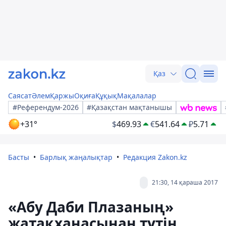
Қаз
Саясат
Әлем
Қаржы
Оқиға
Құқық
Мақалалар
#Референдум-2026
#Қазақстан мақтанышы
+31°
$
469.93
€
541.64
₽
5.71
Басты
Барлық жаңалықтар
Редакция Zakon.kz
21:30, 14 қараша 2017
«Абу Даби Плазаның»
жатақханасынан түтін