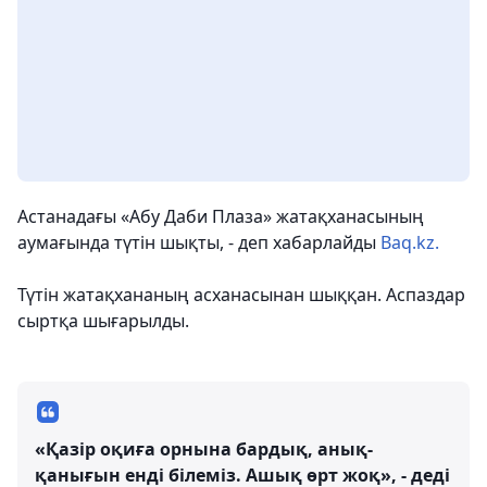
Астанадағы «Абу Даби Плаза» жатақханасының
аумағында түтін шықты, - деп хабарлайды
Baq.kz.
Түтін жатақхананың асханасынан шыққан. Аспаздар
сыртқа шығарылды.
«Қазір оқиға орнына бардық, анық-
қанығын енді білеміз. Ашық өрт жоқ», - деді