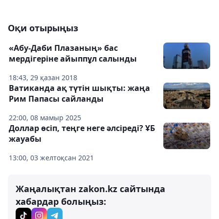
Оқи отырыңыз
«Абу-Даби Плазаның» бас
мердігеріне айыппұл салынды
18:43, 29 қазан 2018
Ватиканда ақ түтін шықты: жаңа
Рим Папасы сайланды
22:00, 08 мамыр 2025
Доллар өсіп, теңге неге әлсіреді? ҰБ
жауабы
13:00, 03 желтоқсан 2021
Жаңалықтан zakon.kz сайтында
хабардар болыңыз: