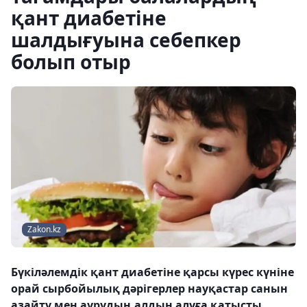
қант диабетіне
шалдығуына себепкер
болып отыр
Zakon.kz
Бүкіләлемдік қант диабетіне қарсы күрес күніне
орай сырбойылық дәрігерлер науқастар санын
азайту мен аурудың алдын алуға қатысты