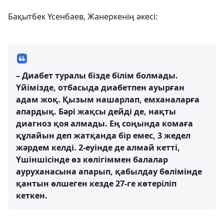
Бақытбек Үсенбаев, Жанеркенің әкесі:
– Диабет туралы бізде білім болмады.
Үйімізде, отбасыда диабетпен ауырған
адам жоқ. Қызым нашарлап, емханаларға
апардық. Бәрі жақсы дейді де, нақты
диагноз қоя алмады. Ең соңында комаға
құлайын деп жатқанда бір емес, 3 жедел
жәрдем келді. 2-еуінде де алмай кетті,
Үшіншісінде өз көлігіммен балалар
ауруханасына апарып, қабылдау бөлімінде
қантын өлшеген кезде 27-ге көтеріліп
кеткен.