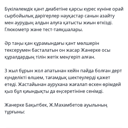
Бүкіләлемдік қант диабетіне қарсы күрес күніне орай
сырбойылық дәрігерлер науқастар санын азайту
мен аурудың алдын алуға қатысты жиын өткізді.
Глюкометр және тест-таяқшалары.
Әр таңы қан құрамындағы қант мөлшерін
тексерумен басталатын он жасар Жанерке осы
құралдардың тілін жетік меңгеріп алған.
3 жыл бұрын жол апатынан кейін пайда болған дерт
күнделікті өлшем, тағамдық шектеулерді қажет
етеді. Жастайынан аурухана жағалап өскен өрімдей
қыз бұл қиындықты да еңсеретініне сенімді.
Жанерке Бақытбек, Ж.Махамбетов ауылының
тұрғыны: