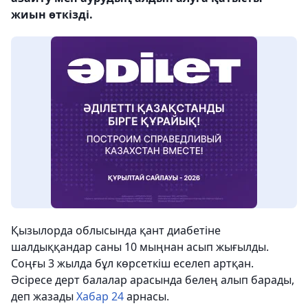
жиын өткізді.
Қызылорда облысында қант диабетіне
шалдыққандар саны 10 мыңнан асып жығылды.
Соңғы 3 жылда бұл көрсеткіш еселеп артқан.
Әсіресе дерт балалар арасында белең алып барады,
деп жазады
Хабар 24
арнасы.