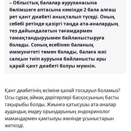
– Облыстық балалар ауруханасына
бөлімшеге аптасына кемінде 2 бала алғаш
рет қант диабеті анықталып түседі. Оның
себебі ретінде қазіргі таңда ата-аналардың
тез дайындалатын тағамдармен
тамақтандыруымен байланыстыруға
болады. Соның есебінен баланың
иммунитеті төмен болады, балаға жиі
салқын тиіп ауруына байланысты ары
қарай қант диабеті болуы мүмкін.
Қант диабетінің өсіміне қалай тосқауыл боламыз?
Осы сұрақ аймақ дәрігерлері басқосуының басты
тақырыбы болды. Жиынға қатысушы ата-аналар
аудандық емдеу орындарының эндокринолог
мамандармен қамтылуы жөнінде ұсыныстарын
жеткізді.