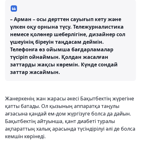
– Арман – осы дерттен сауығып кету және
үлкен оқу орнына түсу. Тележурналистика
немесе қолөнер шеберлігіне, дизайнер сол
үшеуінің біреуін таңдасам деймін.
Телефонға өз ойымша бағдарламалар
түсіріп ойнаймын. Қолдан жасалған
заттарды жақсы көремін. Күнде сондай
заттар жасаймын.
Жанеркенің жан жарасы әкесі Бақытбектің жүрегіне
қатты батады. Ол қызының аппаратқа таңулы
ағзасына қандай ем-дом жүргізуге болса да дайын.
Бақытбектің айтуынша, қант диабеті туралы
ақпараттың халық арасында түсіндірілуі әлі де болса
кемшін көрінеді.