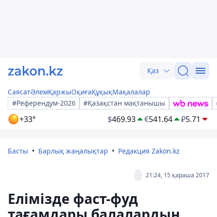
Қаз
Саясат
Әлем
Қаржы
Оқиға
Құқық
Мақалалар
#Референдум-2026
#Қазақстан мақтанышы
+33°
$
469.93
€
541.64
₽
5.71
Басты
Барлық жаңалықтар
Редакция Zakon.kz
21:24, 15 қараша 2017
Елімізде фаст-фуд
тағамдары балалардың