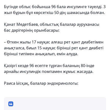
Бүгінде облыс бойынша 96 бала инсулинге тәуелді. 3
жыл бұрын бұл көрсеткіш 50-дің шамасында болған.
Қанат Медетбаев, облыстық балалар ауруханасы
бас дәрігерінің орынбасары:
– Өткен жылы 17 науқас алғаш рет қант диабетімен
анықталса, биыл 15 науқас бірінші рет қант диабеті
бірінші типімен анықалып, емін алуда.
Қазіргі кезде 96 есепте тұрған баланың 80-інде
арнайы инсулиндік помпамен жұмыс жасауда.
Раиса Ысқақ, балалар эндокринологы: