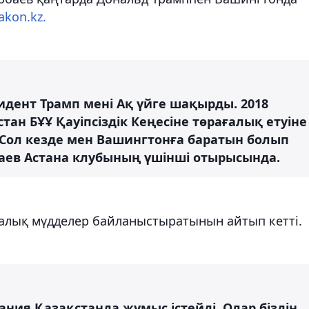
akon.kz.
идент Трамп мені Ақ үйге шақырды. 2018
ан БҰҰ Қауіпсіздік Кеңесіне төрағалық етуіне
Сол кезде мен Вашингтонға баратын болып
рбаев Астана клубының үшінші отырысында.
алық мүдделер байланыстыратынын айтып кетті.
ния Қазақстанда жұмыс істейді. Олар біздің