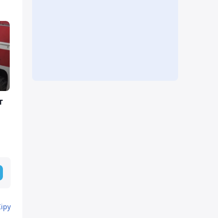
т
Кіру