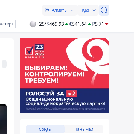
Алматы
Қаз
+25°
$
469.93
€
541.64
₽
5.71
алтері
Соңғы
Танымал