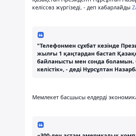
келіссөз жүргізеді, - деп хабарлайды
Z
"Телефонмен сұхбат кезінде През
жылғы 1 қаңтардан бастап Қазақст
байланысты мен сонда боламын. 
келістік», - деді Нұрсұлтан Наза
Мемлекет басшысы елдерді экономик
«300-ден астам америкалық компа