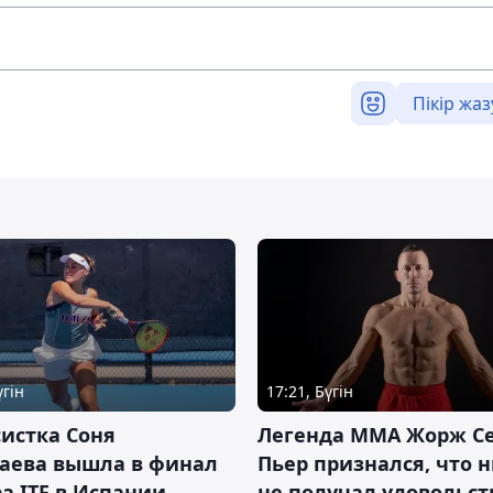
Пікір жаз
үгін
17:21, Бүгін
истка Соня
Легенда ММА Жорж Се
аева вышла в финал
Пьер признался, что 
а ITF в Испании
не получал удовольст