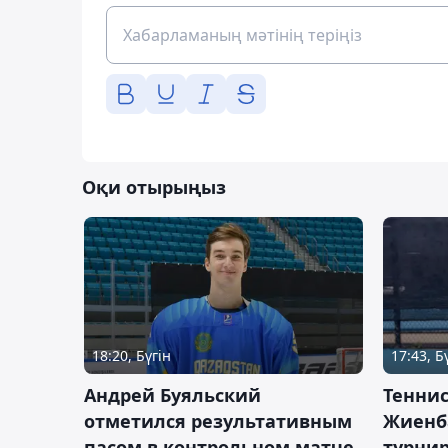
Оқи отырыңыз
18:20, Бүгін
17:43, Б
Андрей Буяльский
Теннис
отметился результативным
Жиенб
пасом в контрольном матче
турнир