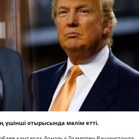
ң үшінші отырысында мәлім етті.
арбаев қаңтарда Дональд Трамппен Вашингтонда