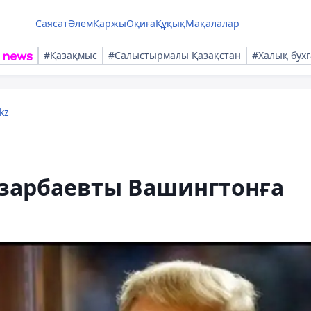
Саясат
Әлем
Қаржы
Оқиға
Құқық
Мақалалар
#Қазақмыс
#Салыстырмалы Қазақстан
#Халық бухг
kz
азарбаевты Вашингтонға