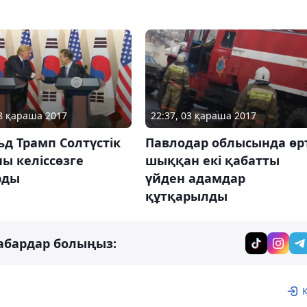
08 қараша 2017
22:37, 03 қараша 2017
д Трамп Солтүстік
Павлодар облысында өр
ы келіссөзге
шыққан екі қабатты
рды
үйден адамдар
құтқарылды
абардар болыңыз: