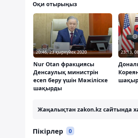
Оқи отырыңыз
20:46, 23 қыркүйек 2020
23:13, 
Nur Otan фракциясы
Дональ
Денсаулық министрін
Кореян
есеп беру үшін Мәжіліске
шақы
шақырды
Жаңалықтан zakon.kz сайтында х
Пікірлер
0