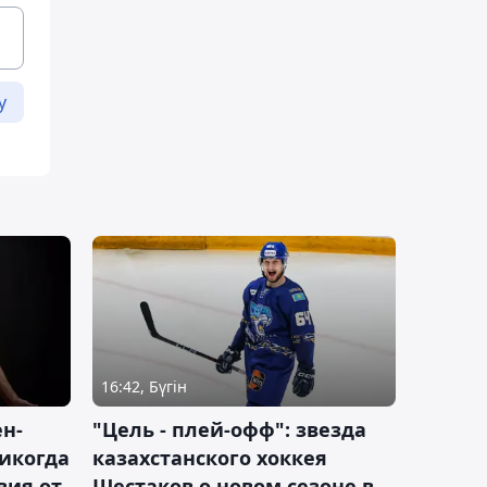
у
16:42, Бүгін
н-
"Цель - плей-офф": звезда
никогда
казахстанского хоккея
вия от
Шестаков о новом сезоне в