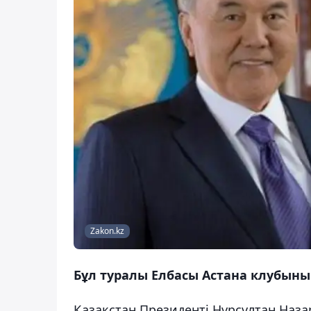
Zakon.kz
Бұл туралы Елбасы Астана клубыны
Қазақстан Президенті Нұрсұлтан Наз