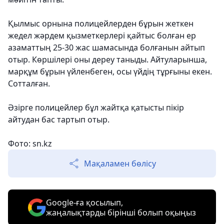
Қылмыс орнына полицейлерден бұрын жеткен
жедел жәрдем қызметкерлері қайтыс болған ер
азаматтың 25-30 жас шамасында болғанын айтып
отыр. Көршілері оны дереу таныды. Айтуларынша,
марқұм бұрын үйленбеген, осы үйдің тұрғыны екен.
Сотталған.
Әзірге полицейлер бұл жайтқа қатысты пікір
айтудан бас тартып отыр.
Фото: sn.kz
Мақаламен бөлісу
Google-ға қосылып,
жаңалықтарды бірінші болып оқыңыз