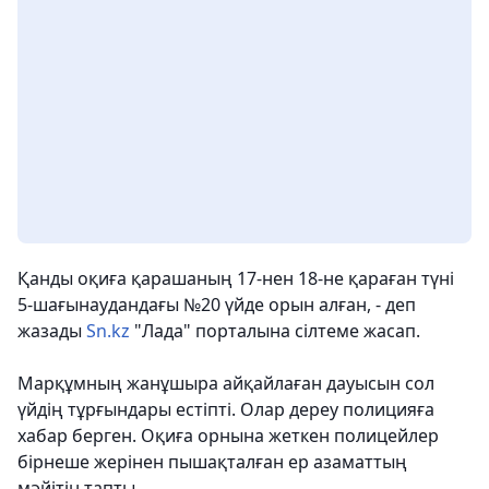
Қанды оқиға қарашаның 17-нен 18-не қараған түні
5-шағынаудандағы №20 үйде орын алған, - деп
жазады
Sn.kz
"Лада" порталына сілтеме жасап.
Марқұмның жанұшыра айқайлаған дауысын сол
үйдің тұрғындары естіпті. Олар дереу полицияға
хабар берген. Оқиға орнына жеткен полицейлер
бірнеше жерінен пышақталған ер азаматтың
мәйітін тапты.