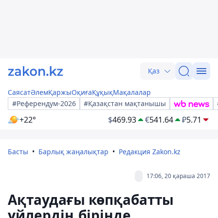
Қаз
Саясат
Әлем
Қаржы
Оқиға
Құқық
Мақалалар
#Референдум-2026
#Қазақстан мақтанышы
+22°
$
469.93
€
541.64
₽
5.71
Басты
Барлық жаңалықтар
Редакция Zakon.kz
17:06, 20 қараша 2017
Ақтаудағы көпқабатты
үйлердің бірінде