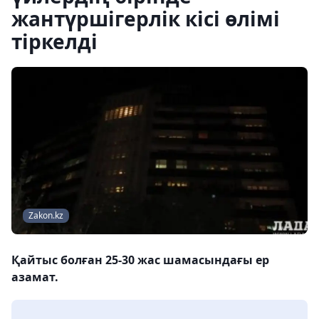
жантүршігерлік кісі өлімі
тіркелді
Zakon.kz
Қайтыс болған 25-30 жас шамасындағы ер
азамат.