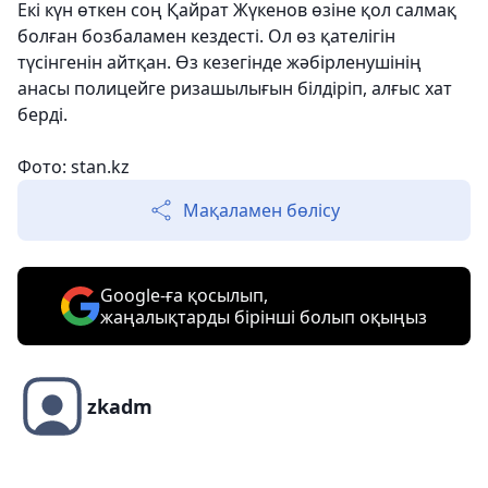
Екі күн өткен соң Қайрат Жүкенов өзіне қол салмақ
болған бозбаламен кездесті. Ол өз қателігін
түсінгенін айтқан. Өз кезегінде жәбірленушінің
анасы полицейге ризашылығын білдіріп, алғыс хат
берді.
Фото: stan.kz
Мақаламен бөлісу
Google-ға қосылып,
жаңалықтарды бірінші болып оқыңыз
zkadm