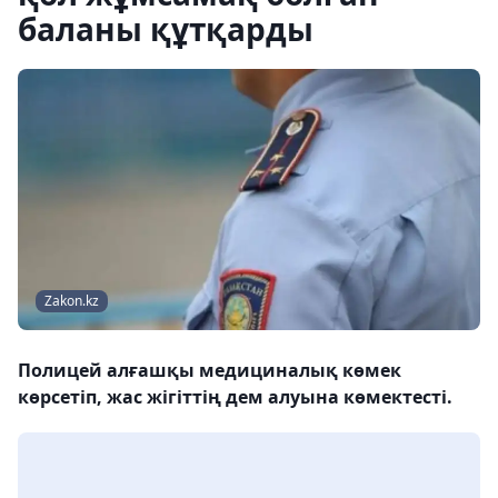
баланы құтқарды
Zakon.kz
Полицей алғашқы медициналық көмек
көрсетіп, жас жігіттің дем алуына көмектесті.