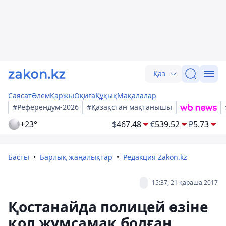
Қаз
Саясат
Әлем
Қаржы
Оқиға
Құқық
Мақалалар
#Референдум-2026
#Қазақстан мақтанышы
+23°
$
467.48
€
539.52
₽
5.73
Басты
Барлық жаңалықтар
Редакция Zakon.kz
15:37, 21 қараша 2017
Қостанайда полицей өзіне
қол жұмсамақ болған