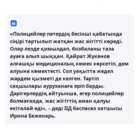
«Полицейлер пәтердің бесінші қабатында
сіңірі тартылып жатқан жас жігітті көреді.
Олар лезде қимылдап, бозбаланы таза
ауаға алып шыққан. Қайрат Жүкенов
алғашқы медициналық көмек көрсетіп, дем
алуына көмектесті. Сол уақытта жедел
жәрдем қызметі де келген. Тәртіп
сақшылары ауруханаға еріп барды.
Дәрігерлердің айтуынша, егер полицейлер
болмағанда, жас жігіттің аман қалуы
екіталай еді», – деді ІІД баспасөз хатшысы
Ирина Беженарь.