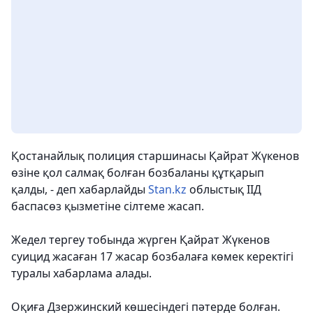
Қостанайлық полиция старшинасы Қайрат Жүкенов
өзіне қол салмақ болған бозбаланы құтқарып
қалды, - деп хабарлайды
Stan.kz
облыстық ІІД
баспасөз қызметіне сілтеме жасап.
Жедел тергеу тобында жүрген Қайрат Жүкенов
суицид жасаған 17 жасар бозбалаға көмек керектігі
туралы хабарлама алады.
Оқиға Дзержинский көшесіндегі пәтерде болған.