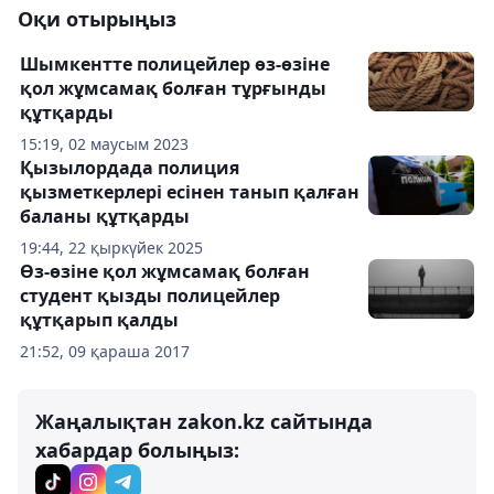
Оқи отырыңыз
Шымкентте полицейлер өз-өзіне
қол жұмсамақ болған тұрғынды
құтқарды
15:19, 02 маусым 2023
Қызылордада полиция
қызметкерлері есінен танып қалған
баланы құтқарды
19:44, 22 қыркүйек 2025
Өз-өзіне қол жұмсамақ болған
студент қызды полицейлер
құтқарып қалды
21:52, 09 қараша 2017
Жаңалықтан zakon.kz сайтында
хабардар болыңыз: