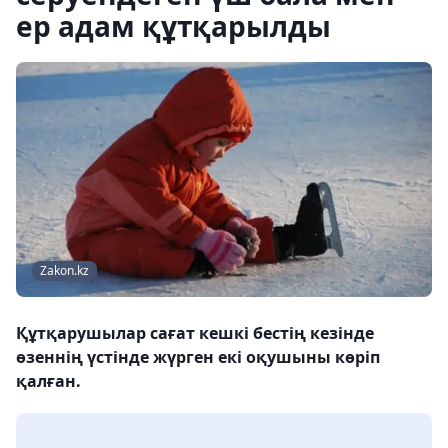
ер адам құтқарылды
Zakon.kz
Құтқарушылар сағат кешкі бестің кезінде
өзеннің үстінде жүрген екі оқушыны көріп
қалған.