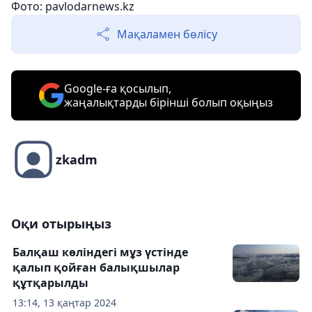
Фото: pavlodarnews.kz
Мақаламен бөлісу
Google-ға қосылып,
жаңалықтарды бірінші болып оқыңыз
zkadm
Оқи отырыңыз
Балқаш көліндегі мұз үстінде
қалып қойған балықшылар
құтқарылды
13:14, 13 қаңтар 2024