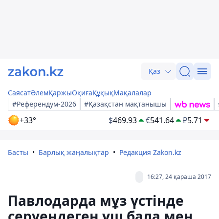
Қаз
Саясат
Әлем
Қаржы
Оқиға
Құқық
Мақалалар
#Референдум-2026
#Қазақстан мақтанышы
+33°
$
469.93
€
541.64
₽
5.71
Басты
Барлық жаңалықтар
Редакция Zakon.kz
16:27, 24 қараша 2017
Павлодарда мұз үстінде
серуендеген үш бала мен