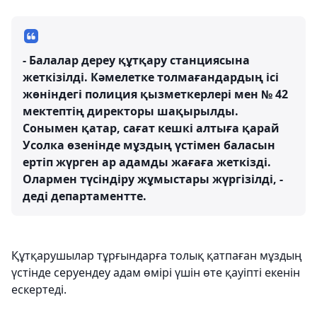
- Балалар дереу құтқару станциясына
жеткізілді. Кәмелетке толмағандардың ісі
жөніндегі полиция қызметкерлері мен № 42
мектептің директоры шақырылды.
Сонымен қатар, сағат кешкі алтыға қарай
Усолка өзенінде мұздың үстімен баласын
ертіп жүрген ар адамды жағаға жеткізді.
Олармен түсіндіру жұмыстары жүргізілді, -
деді департаментте.
Құтқарушылар тұрғындарға толық қатпаған мұздың
үстінде серуендеу адам өмірі үшін өте қауіпті екенін
ескертеді.