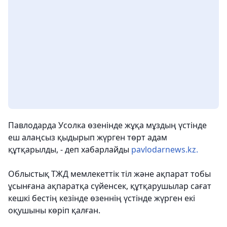
Павлодарда Усолка өзенінде жұқа мұздың үстінде
еш алаңсыз қыдырып жүрген төрт адам
құтқарылды, - деп хабарлайды
pavlodarnews.kz.
Облыстық ТЖД мемлекеттік тіл және ақпарат тобы
ұсынғана ақпаратқа сүйенсек, құтқарушылар сағат
кешкі бестің кезінде өзеннің үстінде жүрген екі
оқушыны көріп қалған.