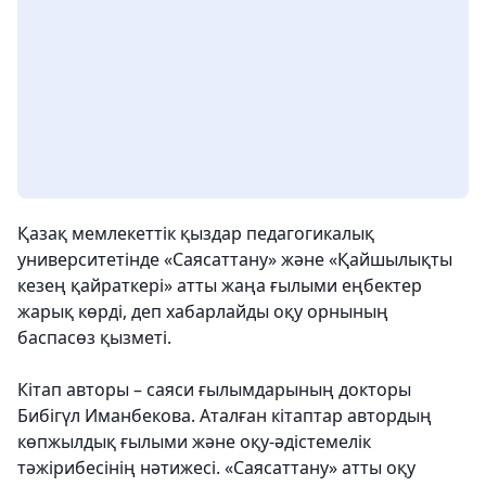
Қазақ мемлекеттік қыздар педагогикалық
университетінде «Саясаттану» және «Қайшылықты
кезең қайраткері» атты жаңа ғылыми еңбектер
жарық көрді, деп хабарлайды оқу орнының
баспасөз қызметі.
Кітап авторы – саяси ғылымдарының докторы
Бибігүл Иманбекова. Аталған кітаптар автордың
көпжылдық ғылыми және оқу-әдістемелік
тәжірибесінің нәтижесі. «Саясаттану» атты оқу