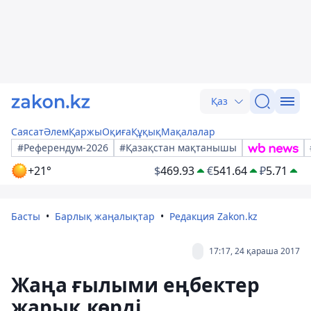
Қаз
Саясат
Әлем
Қаржы
Оқиға
Құқық
Мақалалар
#Референдум-2026
#Қазақстан мақтанышы
+21°
$
469.93
€
541.64
₽
5.71
Басты
Барлық жаңалықтар
Редакция Zakon.kz
17:17, 24 қараша 2017
Жаңа ғылыми еңбектер
жарық көрді