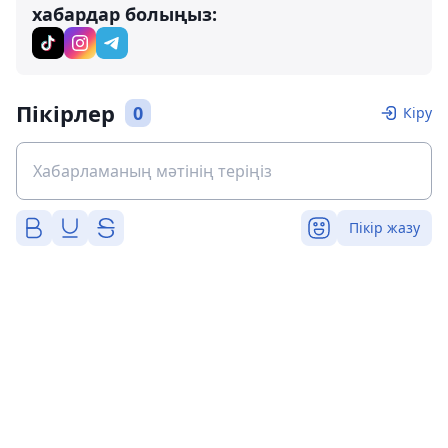
хабардар болыңыз:
Пікірлер
0
Кіру
Пікір жазу