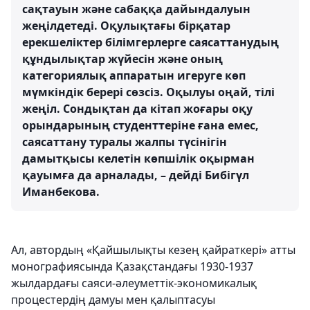
сақтауын және сабаққа дайындалуын
жеңілдетеді. Оқулықтағы бірқатар
ерекшеліктер білімгерлерге саясаттанудың
құндылықтар жүйесін және оның
категориялық аппаратын игеруге көп
мүмкіндік берері сөзсіз. Оқылуы оңай, тілі
жеңіл. Сондықтан да кітап жоғары оқу
орындарының студенттеріне ғана емес,
саясаттану туралы жалпы түсінігін
дамытқысы келетін көпшілік оқырман
қауымға да арналады, – дейді Бибігүл
Иманбекова.
Ал, автордың «Қайшылықты кезең қайраткері» атты
монографиясында Қазақстандағы 1930-1937
жылдардағы саяси-әлеуметтік-экономикалық
процестердің дамуы мен қалыптасуы