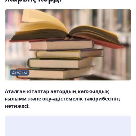
Zakon.kz
Аталған кітаптар автордың көпжылдық
ғылыми және оқу-әдістемелік тәжірибесінің
нәтижесі.