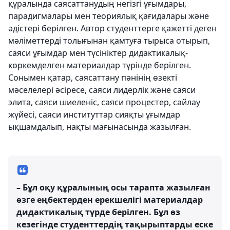
құралында саясаттанудың негізгі ұғымдары,
парадигмалары мен теориялық қағидалары және
әдістері берілген. Автор студенттерге қажетті деген
мәліметтерді толығынан қамтуға тырыса отырып,
саяси ұғымдар мен түсініктер дидактикалық-
көркемделген материалдар түрінде берілген.
Сонымен қатар, саясаттану пәнінің өзекті
мәселелері әсіресе, саяси лидерлік және саяси
элита, саяси шиеленіс, саяси процестер, сайлау
жүйесі, саяси институттар сияқты ұғымдар
ықшамдалып, нақты мағынасында жазылған.
– Бұл оқу құралының осы тарапта жазылған
өзге еңбектерден ерекшелігі материалдар
дидактикалық түрде берілген. Бұл өз
кезегінде студенттердің тақырыптарды еске