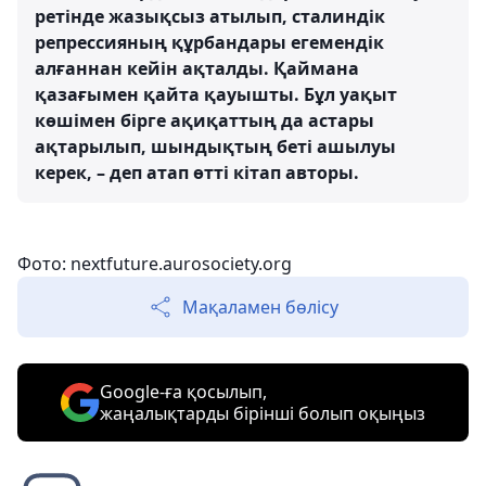
ретінде жазықсыз атылып, сталиндік
репрессияның құрбандары егемендік
алғаннан кейін ақталды. Қаймана
қазағымен қайта қауышты. Бұл уақыт
көшімен бірге ақиқаттың да астары
ақтарылып, шындықтың беті ашылуы
керек, – деп атап өтті кітап авторы.
Фото: nextfuture.aurosociety.org
Мақаламен бөлісу
Google-ға қосылып,
жаңалықтарды бірінші болып оқыңыз