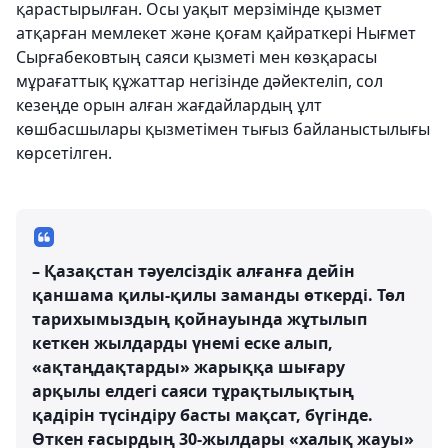
қарастырылған. Осы уақыт мерзімінде қызмет
атқарған мемлекет және қоғам қайраткері Нығмет
Сырғабековтың саяси қызметі мен көзқарасы
мұрағаттық құжаттар негізінде дәйектеліп, сол
кезеңде орын алған жағдайлардың ұлт
көшбасшылары қызметімен тығыз байланыстылығы
көрсетілген.
– Қазақстан тәуелсіздік алғанға дейін
қаншама қилы-қилы заманды өткерді. Төл
тарихымыздың қойнауында жұтылып
кеткен жылдарды үнемі еске алып,
«ақтаңдақтарды» жарыққа шығару
арқылы елдегі саяси тұрақтылықтың
қадірін түсіндіру басты мақсат, бүгінде.
Өткен ғасырдың 30-жылдары «халық жауы»