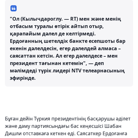
"Ол (Кылычдароглу. — RT) мен және менің
отбасым туралы өтірік айтып отыр,
қарапайым дәлел де келтірмеді.
Ердоғанның шетелдік банкте есепшоты бар
екенін дәлелдесін, егер дәлелдей алмаса –
саясаттан кетсін. Ал егер дәлелдесе – мен
президент тағынан кетемін", — деп
мәлімдеді түрік лидері NTV телеарнасының
эфирінде.
Бұған дейін Түркия президентінің басқарушы әділет
және даму партиясындағы бас кеңесшісі Шабан
Дишли отставкаға кеткен еді. Саясаткер Ердоғанға