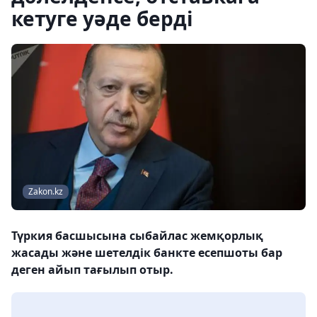
кетуге уәде берді
Zakon.kz
Түркия басшысына сыбайлас жемқорлық
жасады және шетелдік банкте есепшоты бар
деген айып тағылып отыр.