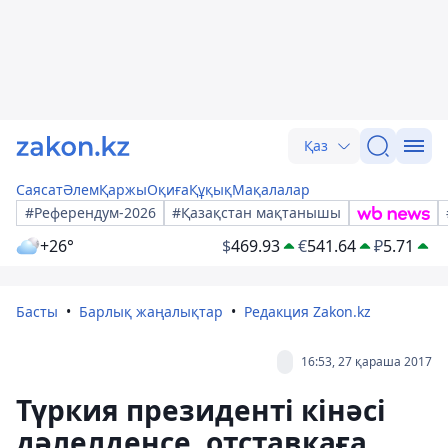
Қаз
Саясат
Әлем
Қаржы
Оқиға
Құқық
Мақалалар
#Референдум-2026
#Қазақстан мақтанышы
+26°
$
469.93
€
541.64
₽
5.71
Басты
Барлық жаңалықтар
Редакция Zakon.kz
16:53, 27 қараша 2017
Түркия президенті кінәсі
дәлелденсе, отставкаға