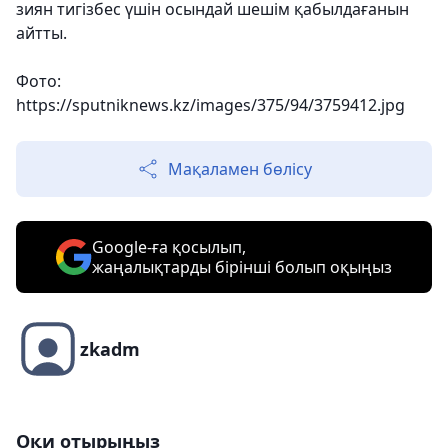
зиян тигізбес үшін осындай шешім қабылдағанын
айтты.
Фото:
https://sputniknews.kz/images/375/94/3759412.jpg
Мақаламен бөлісу
Google-ға қосылып,
жаңалықтарды бірінші болып оқыңыз
zkadm
Оқи отырыңыз