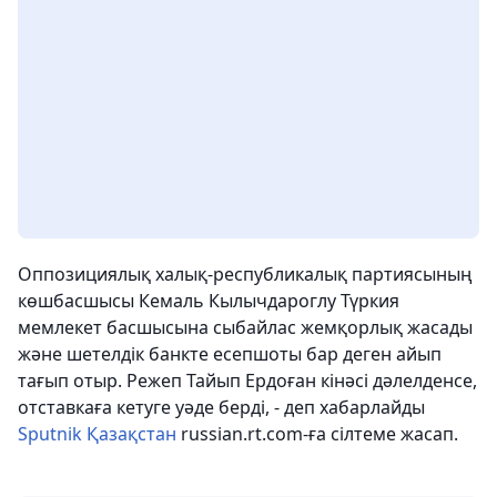
Оппозициялық халық-республикалық партиясының
көшбасшысы Кемаль Кылычдароглу Түркия
мемлекет басшысына сыбайлас жемқорлық жасады
және шетелдік банкте есепшоты бар деген айып
тағып отыр. Режеп Тайып Ердоған кінәсі дәлелденсе,
отставкаға кетуге уәде берді, - деп хабарлайды
Sputnik Қазақстан
russian.rt.com-ға сілтеме жасап.