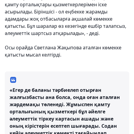
қамту орталықтары қызметкерлерімен іске
асырылады. Біріншісі - ол еңбекке жарамды
адамдары жоқ отбасыларға ақшалай көмекке
қатысты. Бұл шаралар өз кезегінде ешбір талапсыз,
әлеуметтік шартсыз атқарылады», - деді.
Осы орайда Светлана Жақыпова аталған көмекке
қатысты мысал келтірді.
«Егер де баланы тәрбиелеп отырған
жалғызбасты ана болса, онда оған аталған
жәрдемақы төленеді. Жұмыспен қамту
орталығының қызметкері бұл әйелге
әлеуметтік тіркеу картасын ашады және
оның кірістерін есептеп шығарады. Содан
кейін әлеуметтік көмекті тағайындап,