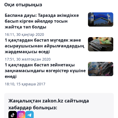
Оқи отырыңыз
Баспана дауы: Таразда әкімдікке
басып кірген әйелдер тосын
жайтқа тап болды
16:11, 30 қаңтар 2020
1 қаңтардан бастап мүгедек және
асыраушысынан айрылғандардың
жәрдемақысы өседі
17:51, 30 желтоқсан 2020
1 қаңтардан бастап зейнетақы
заңнамасындағы өзгерістер күшіне
енеді
18:10, 15 қараша 2017
Жаңалықтан zakon.kz сайтында
хабардар болыңыз: