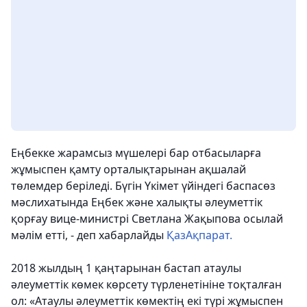
Еңбекке жарамсыз мүшелері бар отбасыларға
жұмыспен қамту орталықтарынан ақшалай
төлемдер беріледі. Бүгін Үкімет үйіндегі баспасөз
мәслихатында Еңбек және халықты әлеуметтік
қорғау вице-министрі Светлана Жақыпова осылай
мәлім етті, - деп хабарлайды
ҚазАқпарат.
2018 жылдың 1 қаңтарынан бастап атаулы
әлеуметтік көмек көрсету түрленетініне тоқталған
ол: «Атаулы әлеуметтік көмектің екі түрі жұмыспен