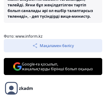
төлейді. Яғни бұл жеңілдетілген тәртіп
болып саналады әрі ол ешбір талаптарсыз
төленеді», - деп түсіндірді вице-министр.
Фото: www.inform.kz
Мақаламен бөлісу
Google-ға қосылып,
жаңалықтарды бірінші болып оқыңыз
zkadm