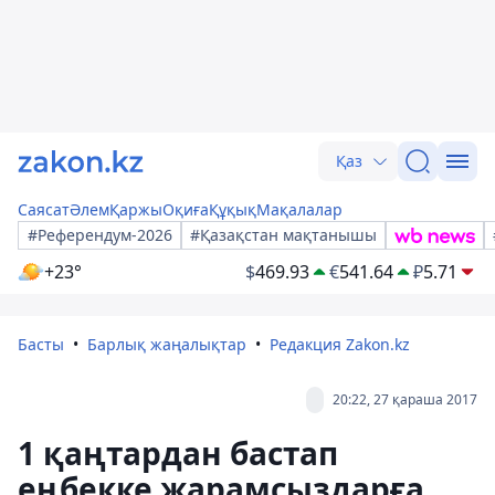
Қаз
Саясат
Әлем
Қаржы
Оқиға
Құқық
Мақалалар
#Референдум-2026
#Қазақстан мақтанышы
+23°
$
469.93
€
541.64
₽
5.71
Басты
Барлық жаңалықтар
Редакция Zakon.kz
20:22, 27 қараша 2017
1 қаңтардан бастап
еңбекке жарамсыздарға