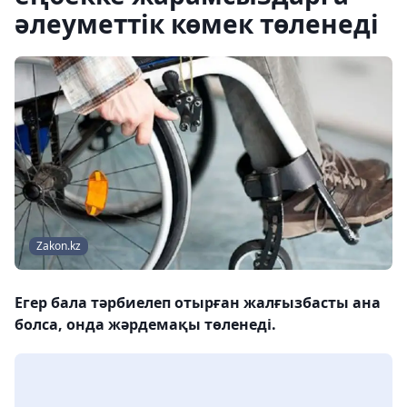
әлеуметтік көмек төленеді
Zakon.kz
Егер бала тәрбиелеп отырған жалғызбасты ана
болса, онда жәрдемақы төленеді.