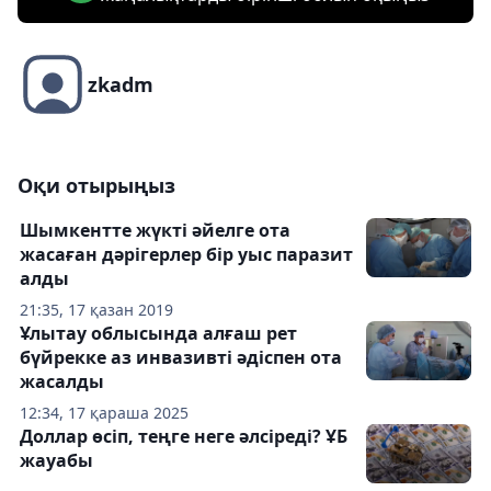
zkadm
Оқи отырыңыз
Шымкентте жүкті әйелге ота
жасаған дәрігерлер бір уыс паразит
алды
21:35, 17 қазан 2019
Ұлытау облысында алғаш рет
бүйрекке аз инвазивті әдіспен ота
жасалды
12:34, 17 қараша 2025
Доллар өсіп, теңге неге әлсіреді? ҰБ
жауабы