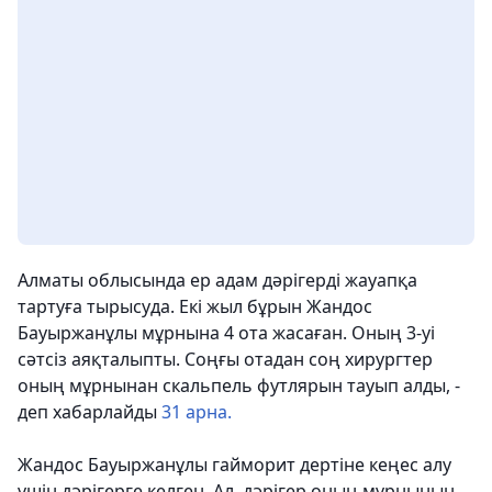
Алматы облысында ер адам дәрігерді жауапқа
тартуға тырысуда. Екі жыл бұрын Жандос
Бауыржанұлы мұрнына 4 ота жасаған. Оның 3-уі
сәтсіз аяқталыпты. Соңғы отадан соң хирургтер
оның мұрнынан скальпель футлярын тауып алды, -
деп хабарлайды
31 арна.
Жандос Бауыржанұлы гайморит дертіне кеңес алу
үшін дәрігерге келген. Ал, дәрігер оның мұрнының