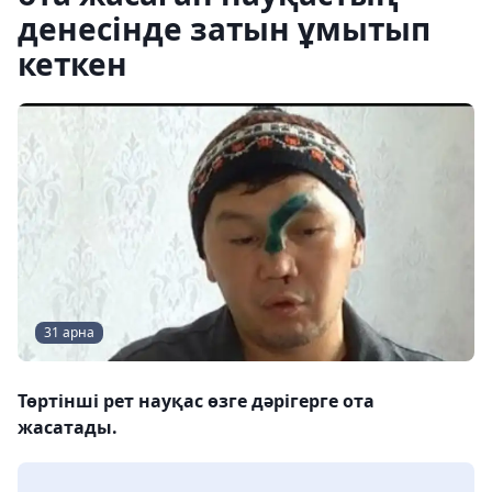
денесінде затын ұмытып
кеткен
31 арна
Төртінші рет науқас өзге дәрігерге ота
жасатады.