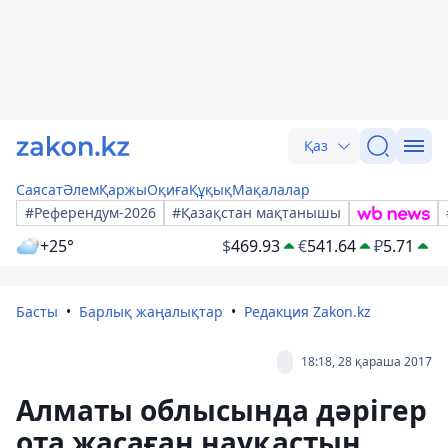
Қаз
Саясат
Әлем
Қаржы
Оқиға
Құқық
Мақалалар
#Референдум-2026
#Қазақстан мақтанышы
+25°
$
469.93
€
541.64
₽
5.71
Басты
Барлық жаңалықтар
Редакция Zakon.kz
18:18, 28 қараша 2017
Алматы облысында дәрігер
ота жасаған науқастың