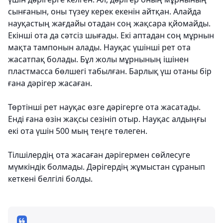
сынғанын, оны түзеу керек екенін айтқан. Алайда
науқастың жағдайы отадан соң жақсара қйомайды.
Екінші ота да сәтсіз шығады. Екі аптадан соң мұрнын
мақта тампонын алады. Науқас үшінші рет ота
жасатпақ болады. Бұл жолы мұрнының ішінен
пластмасса бөлшегі табылған. Барлық үш отаны бір
ғана дәрігер жасаған.
Төртінші рет науқас өзге дәрігерге ота жасатады.
Енді ғана өзін жақсы сезініп отыр. Науқас алдыңғы
екі ота үшін 500 мың теңге төлеген.
Тілшілердің ота жасаған дәрігермен сөйлесуге
мүмкіндік болмады. Дәрігердің жұмыстан сұранып
кеткені белгілі болды.