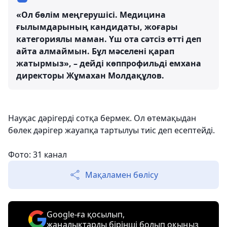
«Ол бөлім меңгерушісі. Медицина
ғылымдарының кандидаты, жоғары
категориялы маман. Үш ота сәтсіз өтті деп
айта алмаймын. Бұл мәселені қарап
жатырмыз», – дейді көппрофильді емхана
директоры Жұмахан Молдақұлов.
Науқас дәрігерді сотқа бермек. Ол өтемақыдан
бөлек дәрігер жауапқа тартылуы тиіс деп есептейді.
Фото: 31 канал
Мақаламен бөлісу
Google-ға қосылып,
жаңалықтарды бірінші болып оқыңыз