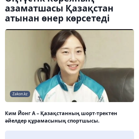
азаматшасы Қазақстан
атынан өнер көрсетеді
Zakon.kz
Ким Йонг А – Қазақстанның шорт-тректен
әйелдер құрамасының спортшысы.