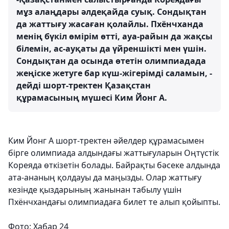
мұз алаңдары әлдеқайда суық. Сондықтан
да жаттығу жасаған қолайлы. Пхёнчханда
менің бүкіл өмірім өтті, ауа-райын да жақсы
білемін, ас-ауқаты да үйреншікті мен үшін.
Сондықтан да осында өтетін олимпиадада
жеңіске жетуге бар күш-жігерімді саламын, -
дейді шорт-тректен Қазақстан
құрамасының мүшесі Ким Йонг А.
Ким Йонг А шорт-тректен әйелдер құрамасымен
бірге олимпиада алдындағы жаттығуларын Оңтүстік
Кореяда өткізетін болады. Байрақты бәсеке алдында
ата-ананың қолдауы да маңызды. Олар жаттығу
кезінде қыздарының жанынан табылу үшін
Пхёнчхандағы олимпиадаға билет те алып қойыпты.
Фото: Хабар 24