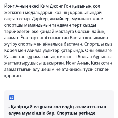
Йонг А-ның әкесі Ким Джонг Гон қызының қол
жеткізген медальдарын көзінің қарашығындай
сақтап отыр. Дәрігер, дизайнер, музыкант және
спортшы мамандығын таңдаған төрт қызды
тәрбиелеген әке қандай мақтауға болсын лайық
азамат. Ёна төртінші сыныптан бастап конькимен
жүгіру спортымен айналыса бастаған. Спортшы қыз
Корея мен Азияда үздіктер қатарында. Оны елімізге
Қазақстан құрамасының жетекшісі болған бұрынғы
жаттықтырушысы шақырған. Йонг А-ның Қазақстан
азаматтығын алу шешіміне ата-анасы түсіністікпен
қараған.
- Қазір қай ел ұнаса сол елдің азаматтығын
алуға мүмкіндік бар. Спортшы ретінде