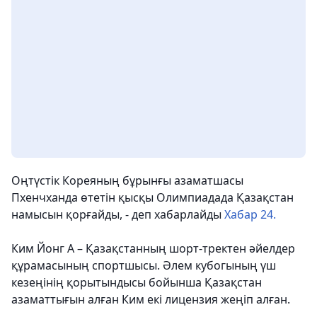
Оңтүстік Кореяның бұрынғы азаматшасы
Пхенчханда өтетін қысқы Олимпиадада Қазақстан
намысын қорғайды, - деп хабарлайды
Хабар 24.
Ким Йонг А – Қазақстанның шорт-тректен әйелдер
құрамасының спортшысы. Әлем кубогының үш
кезеңінің қорытындысы бойынша Қазақстан
азаматтығын алған Ким екі лицензия жеңіп алған.