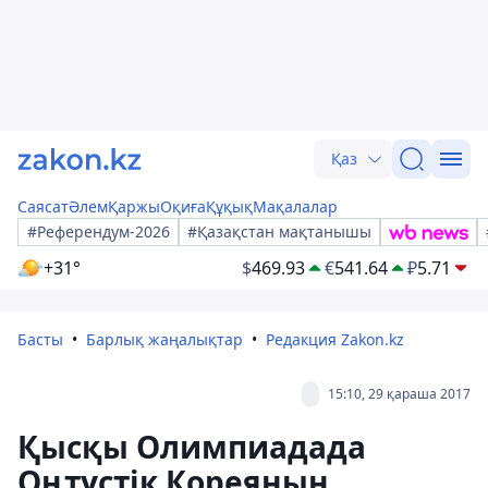
Қаз
Саясат
Әлем
Қаржы
Оқиға
Құқық
Мақалалар
#Референдум-2026
#Қазақстан мақтанышы
+31°
$
469.93
€
541.64
₽
5.71
Басты
Барлық жаңалықтар
Редакция Zakon.kz
15:10, 29 қараша 2017
Қысқы Олимпиадада
Оңтүстік Кореяның