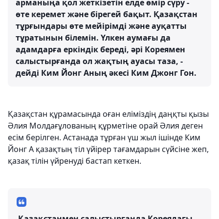
арманыңа қол жеткізетін елде өмір сүру -
өте керемет және бірегей бақыт. Қазақстан
тұрғындары өте мейірімді және ауқатты
тұратынын білемін. Үлкен аумағы да
адамдарға еркіндік береді, әрі Кореямен
салыстырғанда ол жақтың ауасы таза, -
дейді Ким Йонг Аның әкесі Ким Джонг Гон.
Қазақстан құрамасында оған еліміздің даңқты қызы
Әлия Молдағұлованың құрметіне орай Әлия деген
есім берілген. Астанада тұрған үш жыл ішінде Ким
Йонг А қазақтың тіл үйірер тағамдарын сүйсіне жеп,
қазақ тілін үйренуді бастап кеткен.
-Қазақстанмен салыстырғанда Кореядағы