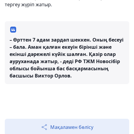
тергеу жүріп жатыр.
– Өрттен 7 адам зардап шеккен. Оның бесеуі
– бала. Аман қалған екеуін бірінші және
екінші дәрежелі күйік шалған. Қазір олар
ауруханада жатыр, - деді РФ ТЖМ Новосібір
облысы бойынша бас басқармасының
басшысы Виктор Орлов.
Мақаламен бөлісу