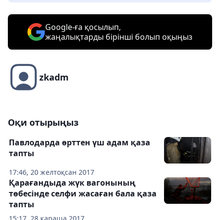
Google-ға қосылып,
жаңалықтарды бірінші болып оқыңыз
zkadm
Оқи отырыңыз
Павлодарда өрттен үш адам қаза
тапты
17:46, 20 желтоқсан 2017
Қарағандыда жүк вагонының
төбесінде селфи жасаған бала қаза
тапты
15:17, 28 қараша 2017