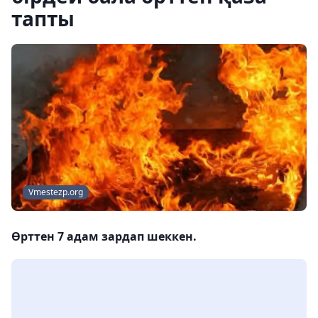
тапты
Vmestezp.org
Өрттен 7 адам зардап шеккен.