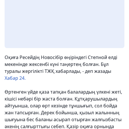
Оқиға Ресейдің Новосібір өңіріндегі Степной елді
мекенінде жексенбі күні таңертең болған. Бұл
туралы жергілікті ТЖҚ хабарлады, - деп жазады
Хабар 24.
Өртенген үйде қаза тапқан балалардың үлкені жеті,
кішісі небәрі бір жаста болған. Құтқарушылардың
айтуынша, олар өрт кезінде тұншығып, сол бойда
жан тапсырған. Дерек бойынша, қызыл жалынның
шығуына бес баланы асырап отырған жалғызбасты
әкенің салғырттығы себеп. Қазір оқиға орнында