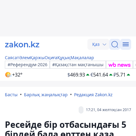
Қаз
Саясат
Әлем
Қаржы
Оқиға
Құқық
Мақалалар
#Референдум-2026
#Қазақстан мақтанышы
+32°
$
469.93
€
541.64
₽
5.71
Басты
Барлық жаңалықтар
Редакция Zakon.kz
17:21, 04 желтоқсан 2017
Ресейде бір отбасындағы 5
бірдей бала өрттен қаза