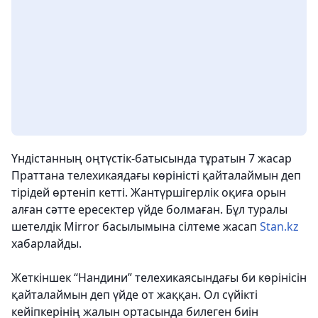
Үндістанның оңтүстік-батысында тұратын 7 жасар
Праттана телехикаядағы көріністі қайталаймын деп
тірідей өртеніп кетті. Жантүршігерлік оқиға орын
алған сәтте ересектер үйде болмаған. Бұл туралы
шетелдік Mirror басылымына сілтеме жасап
Stan.kz
хабарлайды.
Жеткіншек “Нандини” телехикаясындағы би көрінісін
қайталаймын деп үйде от жаққан. Ол сүйікті
кейіпкерінің жалын ортасында билеген биін