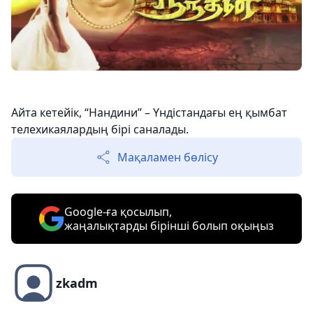
Айта кетейік, “Нандини” – Үндістандағы ең қымбат
телехикаялардың бірі саналады.
Мақаламен бөлісу
Google-ға қосылып,
жаңалықтарды бірінші болып оқыңыз
zkadm