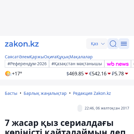
Қаз
Саясат
Әлем
Қаржы
Оқиға
Құқық
Мақалалар
#Референдум-2026
#Қазақстан мақтанышы
+17°
$
469.85
€
542.16
₽
5.78
Басты
Барлық жаңалықтар
Редакция Zakon.kz
22:46, 06 желтоқсан 2017
7 жасар қыз сериалдағы
көріністі қайталаймын деп