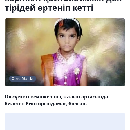
тірідей өртеніп кетті
Фото: Stan.kz
Ол сүйікті кейіпкерінің жалын ортасында
билеген биін орындамақ болған.