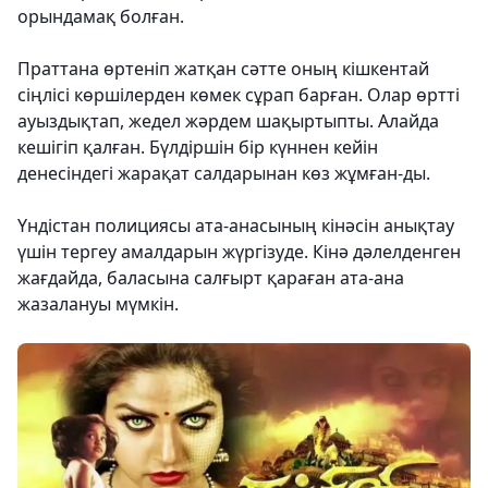
орындамақ болған.
Праттана өртеніп жатқан сәтте оның кішкентай
сіңлісі көршілерден көмек сұрап барған. Олар өртті
ауыздықтап, жедел жәрдем шақыртыпты. Алайда
кешігіп қалған. Бүлдіршін бір күннен кейін
денесіндегі жарақат салдарынан көз жұмған-ды.
Үндістан полициясы ата-анасының кінәсін анықтау
үшін тергеу амалдарын жүргізуде. Кінә дәлелденген
жағдайда, баласына салғырт қараған ата-ана
жазалануы мүмкін.