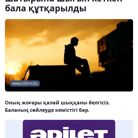
бала құтқарылды
www.inform.kz
Оның жоғары қалай шыққаны белгісіз.
Баланың сөйлеуде кемістігі бар.