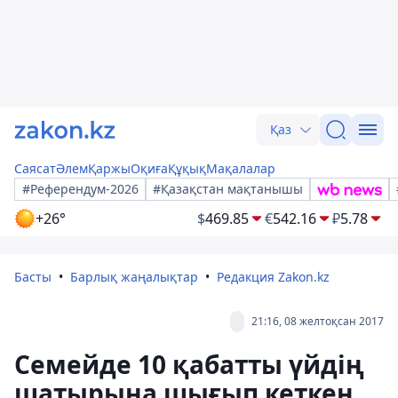
Қаз
Саясат
Әлем
Қаржы
Оқиға
Құқық
Мақалалар
#Референдум-2026
#Қазақстан мақтанышы
+26°
$
469.85
€
542.16
₽
5.78
Басты
Барлық жаңалықтар
Редакция Zakon.kz
21:16, 08 желтоқсан 2017
Семейде 10 қабатты үйдің
шатырына шығып кеткен