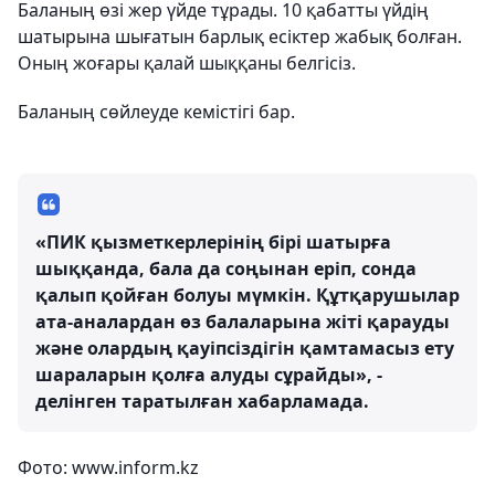
Баланың өзі жер үйде тұрады. 10 қабатты үйдің
шатырына шығатын барлық есіктер жабық болған.
Оның жоғары қалай шыққаны белгісіз.
Баланың сөйлеуде кемістігі бар.
«ПИК қызметкерлерінің бірі шатырға
шыққанда, бала да соңынан еріп, сонда
қалып қойған болуы мүмкін. Құтқарушылар
ата-аналардан өз балаларына жіті қарауды
және олардың қауіпсіздігін қамтамасыз ету
шараларын қолға алуды сұрайды», -
делінген таратылған хабарламада.
Фото: www.inform.kz