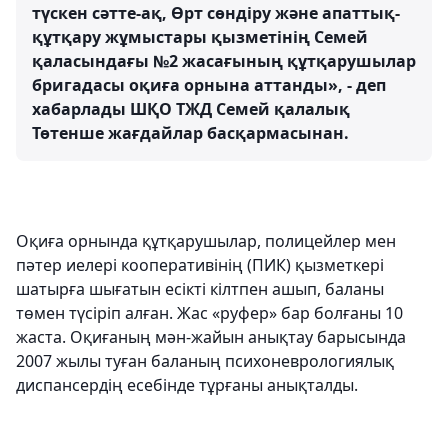
түскен сәтте-ақ, Өрт сөндіру және апаттық-
құтқару жұмыстары қызметінің Семей
қаласындағы №2 жасағының құтқарушылар
бригадасы оқиға орнына аттанды», - деп
хабарлады ШҚО ТЖД Семей қалалық
Төтенше жағдайлар басқармасынан.
Оқиға орнында құтқарушылар, полицейлер мен
пәтер иелері кооперативінің (ПИК) қызметкері
шатырға шығатын есікті кілтпен ашып, баланы
төмен түсіріп алған. Жас «руфер» бар болғаны 10
жаста. Оқиғаның мән-жайын анықтау барысында
2007 жылы туған баланың психоневрологиялық
диспансердің есебінде тұрғаны анықталды.