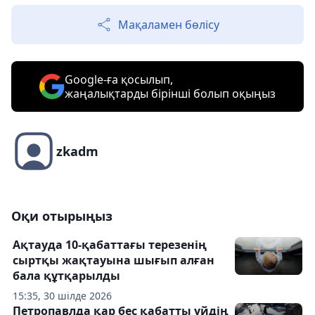
Мақаламен бөлісу
Google-ға қосылып,
жаңалықтарды бірінші болып оқыңыз
zkadm
Оқи отырыңыз
Ақтауда 10-қабаттағы терезенің
сыртқы жақтауына шығып алған
бала құтқарылды
15:35, 30 шілде 2026
Петропавлда қар бес қабатты үйдің