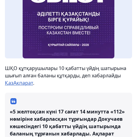
ШҚО құтқарушылары 10 қабатты үйдің шатырына
шығып алған баланы құтқарды, деп хабарлайды
ҚазАқпарат
.
«5 желтоқсан күні 17 сағат 14 минутта «112»
нөміріне хабарласқан тұрғындар Докучаев
көшесіндегі 10 қабатты үйдің шатырында
баланың тұрғанын хабарлады. Ақпарат