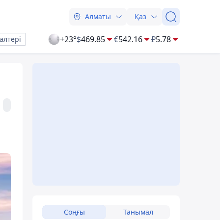
Алматы
Қаз
+23°
$
469.85
€
542.16
₽
5.78
алтері
Соңғы
Танымал