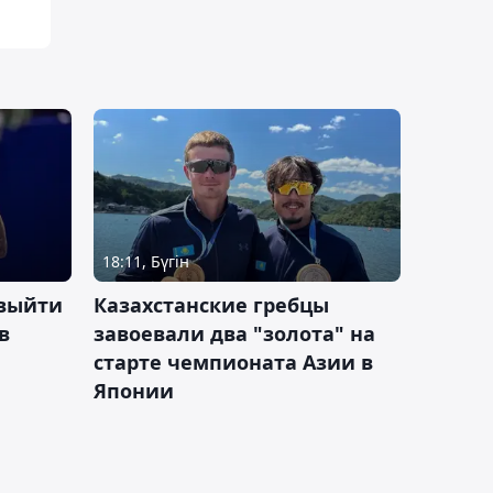
18:11, Бүгін
 выйти
Казахстанские гребцы
в
завоевали два "золота" на
старте чемпионата Азии в
Японии