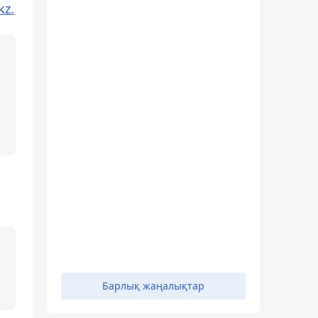
kz.
і
Барлық жаңалықтар