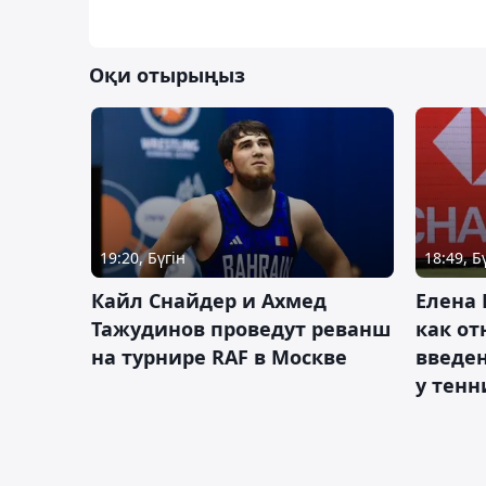
Оқи отырыңыз
19:20, Бүгін
18:49, Б
Кайл Снайдер и Ахмед
Елена 
Тажудинов проведут реванш
как от
на турнире RAF в Москве
введен
у тенн