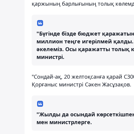
қаржының барлығының толық көлемде 
"Бүгінде бізде бюджет қаражатын
миллион теңге игерілмей қалды.
әкелеміз. Осы қаражатты толық көл
министрі.
"Сондай-ақ, 20 желтоқсанға қарай С3
Қорғаныс министрі Сәкен Жасұзақов.
"Жылды да осындай көрсеткішпен 
мен министрлерге.