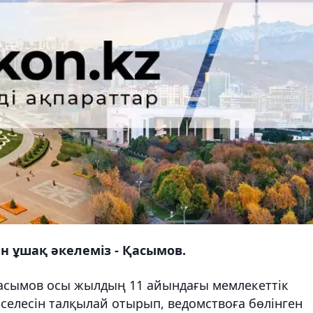
н ұшақ әкелеміз - Қасымов.
 Қасымов осы жылдың 11 айындағы мемлекеттік
елесін талқылай отырып, ведомствоға бөлінген