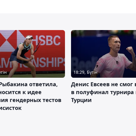
үгін
18:29, Бүгін
Рыбакина ответила,
Денис Евсеев не смог
носится к идее
в полуфинал турнира 
ия гендерных тестов
Турции
исисток