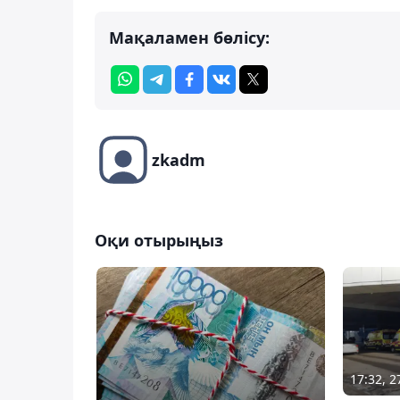
Мақаламен бөлісу:
zkadm
Оқи отырыңыз
17:32, 