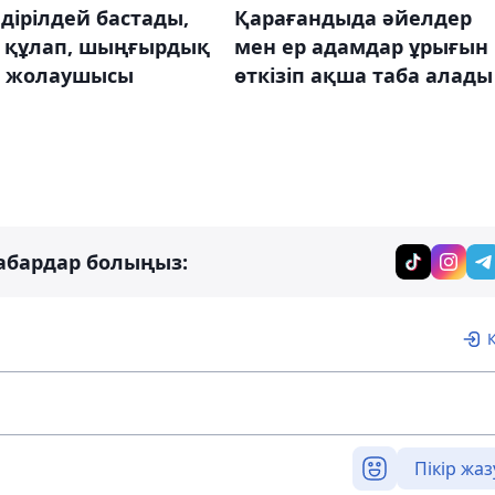
дірілдей бастады,
Қарағандыда әйелдер
р құлап, шыңғырдық
мен ер адамдар ұрығын
қ жолаушысы
өткізіп ақша таба алады
абардар болыңыз:
Пікір жаз