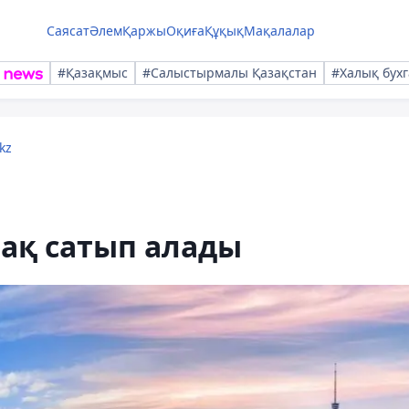
Саясат
Әлем
Қаржы
Оқиға
Құқық
Мақалалар
#Қазақмыс
#Салыстырмалы Қазақстан
#Халық бухг
kz
ақ сатып алады