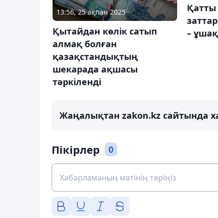
Қатты 
13:56, 25 ақпан 2025
затта
Қытайдан көлік сатып
– ұша
алмақ болған
қазақстандықтың
шекарада ақшасы
тәркіленді
Жаңалықтан zakon.kz сайтында х
Пікірлер
0