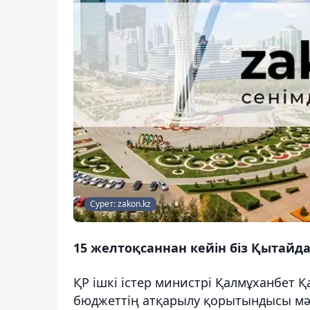
Сурет: zakon.kz
15 желтоқсаннан кейін біз Қытайда
ҚР ішкі істер министрі Қалмұханбет
бюджеттің атқарылу қорытындысы мәс