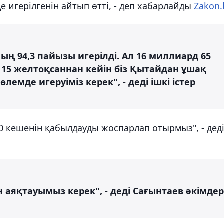
игерілгенін айтып өтті, - деп хабарлайды
Zakon.
ың 94,3 пайызы игерілді. Ал 16 миллиард 65
 15 желтоқсаннан кейін біз Қытайдан ұшақ
емде игеруіміз керек", - деді ішкі істер
00 кешенін қабылдауды жоспарлап отырмыз", - дед
аяқтауымыз керек", - деді Сағынтаев әкімдер