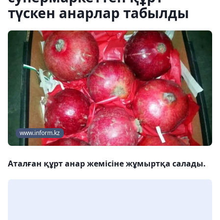
түскен анарлар табылды
www.inform.kz
Аталған құрт анар жемісіне жұмыртқа салады.