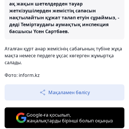
ақ жақын шетелдерден тауар
жеткізушілерден жемістің сапасын
нақтылайтын құжат талап етуін сұраймыз, -
деді Теміртаудағы аумақтық инспекция
басшысы Үсен Сартбаев.
Аталған құрт анар жемісінің сабағының түбіне жұқа
мақта немесе пердеге ұқсас көгерген жұмыртқа
салады.
Фото: inform.kz
Мақаламен бөлісу
Google-ға қосылып,
жаңалықтарды бірінші болып оқыңыз