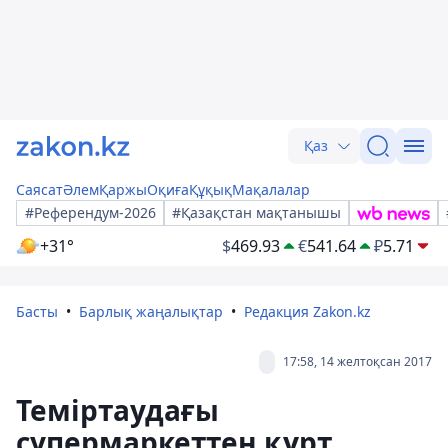
Қаз
Саясат
Әлем
Қаржы
Оқиға
Құқық
Мақалалар
#Референдум-2026
#Қазақстан мақтанышы
+31°
$
469.93
€
541.64
₽
5.71
Басты
Барлық жаңалықтар
Редакция Zakon.kz
17:58, 14 желтоқсан 2017
Теміртаудағы
супермаркеттен құрт