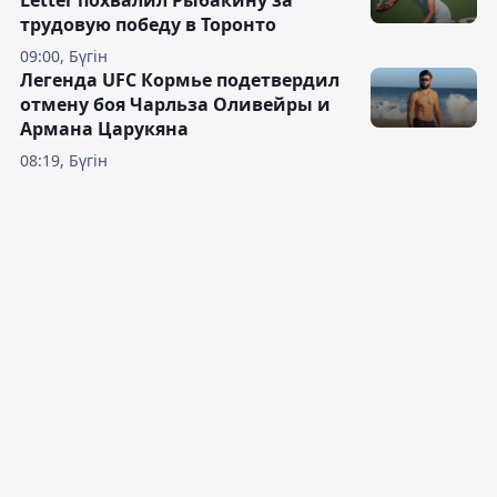
Letter похвалил Рыбакину за
трудовую победу в Торонто
09:00, Бүгін
Легенда UFC Кормье подетвердил
отмену боя Чарльза Оливейры и
Армана Царукяна
08:19, Бүгін