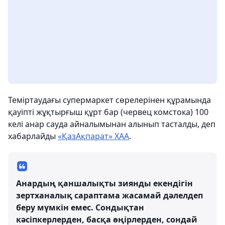
Теміртаудағы супермаркет сөрелерінен құрамында
қауіпті жұқтырғыш құрт бар (червец комстока) 100
келі анар сауда айналымынан алынып тасталды, деп
хабарлайды
«ҚазАқпарат» ХАА
.
Анардың қаншалықты зиянды екендігін
зертханалық сараптама жасамай дәлелдеп
беру мүмкін емес. Сондықтан
кәсіпкерлерден, басқа өңірлерден, сондай