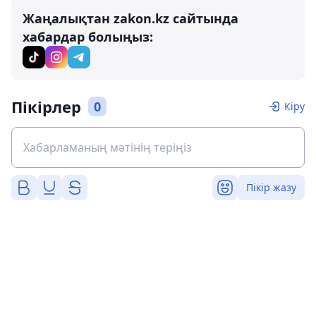
Жаңалықтан zakon.kz сайтында
хабардар болыңыз:
Пікірлер
0
Кіру
Пікір жазу