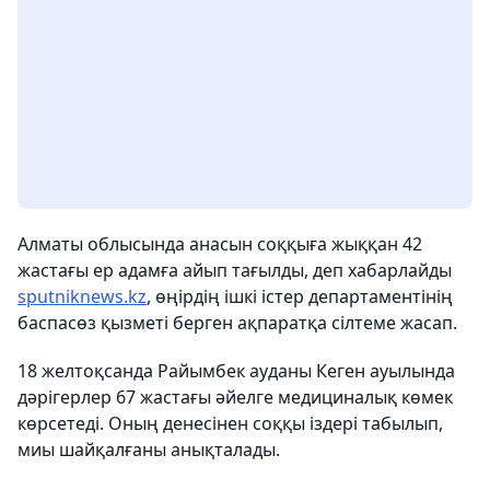
Алматы облысында анасын соққыға жыққан 42
жастағы ер адамға айып тағылды, деп хабарлайды
sputniknews.kz
, өңірдің ішкі істер департаментінің
баспасөз қызметі берген ақпаратқа сілтеме жасап.
18 желтоқсанда Райымбек ауданы Кеген ауылында
дәрігерлер 67 жастағы әйелге медициналық көмек
көрсетеді. Оның денесінен соққы іздері табылып,
миы шайқалғаны анықталады.