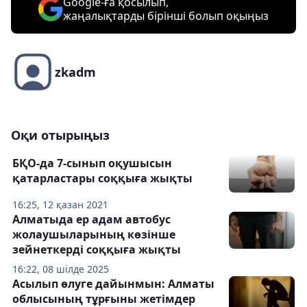
Google-ға қосылып,
жаңалықтарды бірінші болып оқыңыз
zkadm
Оқи отырыңыз
БҚО-да 7-сынып оқушысын
қатарластары соққыға жықты
16:25, 12 қазан 2021
Алматыда ер адам автобус
жолаушыларының көзінше
зейнеткерді соққыға жықты
16:22, 08 шілде 2025
Асылып өлуге дайынмын: Алматы
облысының тұрғыны жетімдер