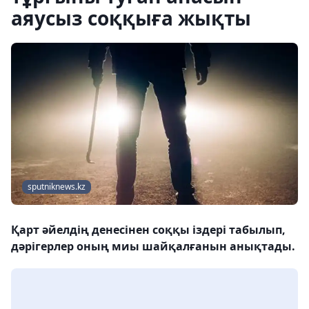
аяусыз соққыға жықты
sputniknews.kz
Қарт әйелдің денесінен соққы іздері табылып,
дәрігерлер оның миы шайқалғанын анықтады.