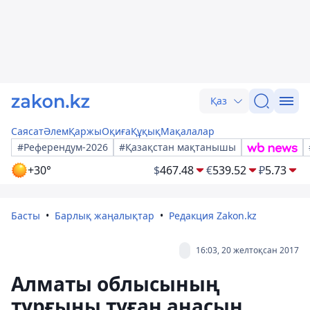
Қаз
Саясат
Әлем
Қаржы
Оқиға
Құқық
Мақалалар
#Референдум-2026
#Қазақстан мақтанышы
+30°
$
467.48
€
539.52
₽
5.73
Басты
Барлық жаңалықтар
Редакция Zakon.kz
16:03, 20 желтоқсан 2017
Алматы облысының
тұрғыны туған анасын