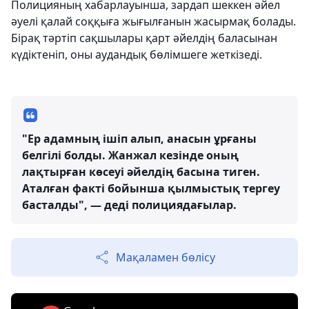
Полицияның хабарлауынша, зардап шеккен әйел
әуелі қалай соққыға жығылғанын жасырмақ болады.
Бірақ тәртіп сақшылары қарт әйелдің баласынан
күдіктеніп, оны аудандық бөлімшеге жеткізеді.
"Ер адамның ішіп алып, анасын ұрғаны
белгілі болды. Жанжал кезінде оның
лақтырған көсеуі әйелдің басына тиген.
Аталған факті бойынша қылмыстық тергеу
басталды", — деді полициядағылар.
Мақаламен бөлісу