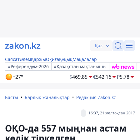
Қаз
Саясат
Әлем
Қаржы
Оқиға
Құқық
Мақалалар
#Референдум-2026
#Қазақстан мақтанышы
+27°
$
469.85
€
542.16
₽
5.78
Басты
Барлық жаңалықтар
Редакция Zakon.kz
16:37, 21 желтоқсан 2017
ОҚО-да 557 мыңнан астам
көлік тіркелген