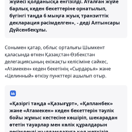
жүйесі қолданысқа енгізілді. Аталған жүйе
барлық кеден бекеттеріне орнатылып,
бүгінгі таңда 6 мыңға жуық транзиттік
декларация рәсімделген», - деді Алтынсары
Дүйсенбекұлы.
Сонымен қатар, облыс орталығы Шымкент
қаласында өткен Қазақстан-Өзбекстан
делегациясының екіжақты келісіміне сәйкес,
«Атамекен» кеден бекетінің «Сырдарья» және
«Целинный» өткізу пункттері ашылып отыр.
«Қазіргі таңда «Қазығұрт», «Қапланбек»
және «Атамекен» кеден бекеттерін тәулік
бойы жұмыс кестесіне көшіріп, шекарадан
өтетін тауарлар мен көлік құралдарын
ресімдеуді жылдамдатуға қол жеткізіп