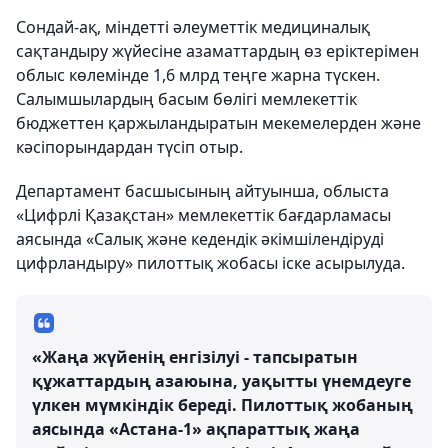
Сондай-ақ, міндетті әлеуметтік медициналық
сақтандыру жүйесіне азаматтардың өз еріктерімен
облыс көлемінде 1,6 млрд теңге жарна түскен.
Салымшылардың басым бөлігі мемлекеттік
бюджеттен қаржыландыратын мекемелерден және
кәсіпорындардан түсіп отыр.
Департамент басшысының айтуынша, облыста
«Цифрлі Қазақстан» мемлекеттік бағдарламасы
аясында «Салық және кедендік әкімшілендіруді
цифрландыру» пилоттық жобасы іске асырылуда.
«Жаңа жүйенің енгізілуі - тапсыратын
құжаттардың азаюына, уақытты үнемдеуге
үлкен мүмкіндік береді. Пилоттық жобаның
аясында «Астана-1» ақпараттық жаңа