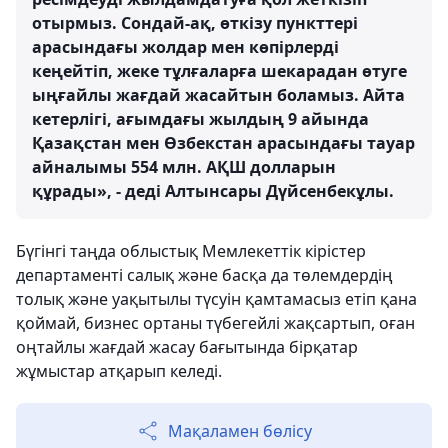
отырмыз. Сондай-ақ, өткізу пункттері
арасындағы жолдар мен көпірлерді
кеңейтіп, жеке тұлғаларға шекарадан өтуге
ыңғайлы жағдай жасайтын боламыз. Айта
кетерлігі, ағымдағы жылдың 9 айында
Қазақстан мен Өзбекстан арасындағы тауар
айналымы 554 млн. АҚШ долларын
құрады», - деді Алтынсары Дүйсенбекұлы.
Бүгінгі таңда облыстық Мемлекеттік кірістер
департаменті салық және басқа да төлемдердің
толық және уақытылы түсуін қамтамасыз етіп қана
қоймай, бизнес ортаны түбегейлі жақсартып, оған
оңтайлы жағдай жасау бағытында бірқатар
жұмыстар атқарып келеді.
Мақаламен бөлісу