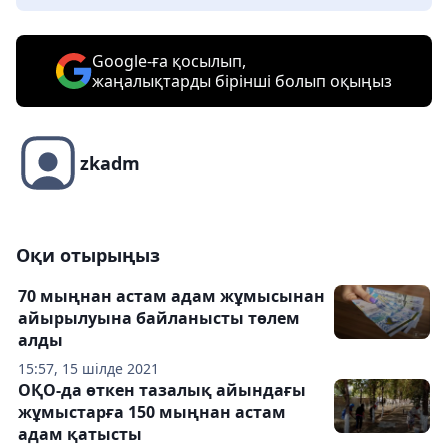
Google-ға қосылып,
жаңалықтарды бірінші болып оқыңыз
zkadm
Оқи отырыңыз
70 мыңнан астам адам жұмысынан
айырылуына байланысты төлем
алды
15:57, 15 шілде 2021
ОҚО-да өткен тазалық айындағы
жұмыстарға 150 мыңнан астам
адам қатысты