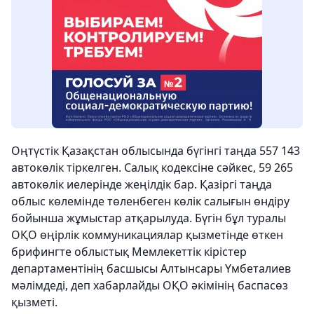
Оңтүстік Қазақстан облысында бүгінгі таңда 557 143
автокөлік тіркелген. Салық кодексіне сәйкес, 59 265
автокөлік иелерінде жеңілдік бар. Қазіргі таңда
облыс көлемінде төленбеген көлік салығын өндіру
бойынша жұмыстар атқарылуда. Бүгін бұл туралы
ОҚО өңірлік коммуникациялар қызметінде өткен
брифингте облыстық Мемлекеттік кірістер
департаментінің басшысы Алтынсары Үмбеталиев
мәлімдеді, деп хабарлайды ОҚО әкімінің баспасөз
қызметі.