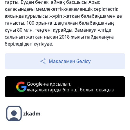
тарты. Бұдан бөлек, аймақ басшысы Арыс
қаласындағы мемлекеттік-жекеменшік серіктестік
аясында құрылысы жүріп жатқан балабақшамен де
танысты. 100 орынға шақталған балабақшаның
құны 80 млн. теңгені құрайды. Заманауи үлгіде
салынып жатқан нысан 2018 жылы пайдалануға
беріледі деп күтілуде.
Мақаламен бөлісу
Google-ға қосылып,
жаңалықтарды бірінші болып оқыңыз
zkadm