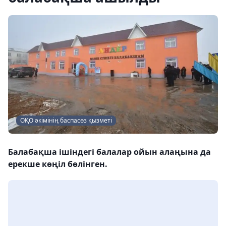
ОҚО әкімінің баспасөз қызметі
Балабақша ішіндегі балалар ойын алаңына да
ерекше көңіл бөлінген.