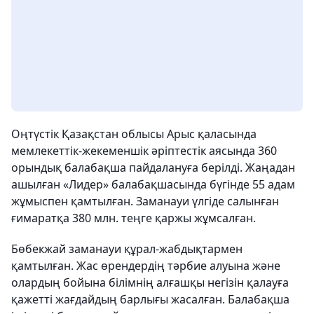
Оңтүстік Қазақстан облысы Арыс қаласында
мемлекеттік-жекеменшік әріптестік аясында 360
орындық балабақша пайдалануға берілді. Жаңадан
ашылған «Лидер» балабақшасында бүгінде 55 адам
жұмыспен қамтылған. Заманауи үлгіде салынған
ғимаратқа 380 млн. теңге қаржы жұмсалған.
Бөбекжай заманауи құрал-жабдықтармен
қамтылған. Жас өрендердің тәрбие алуына және
олардың бойына білімнің алғашқы негізін қалауға
қажетті жағдайдың барлығы жасалған. Балабақша