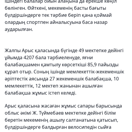
ішіндегі балалар ойын алаңына да ерекше көңіл
бөлінген. Өйткені, мекеменің басты бағыты
бүлдіршіндерге тек тәрбие беріп қана қоймай
олардың спортпен айналысуына баса назар
аударылған.
Жалпы Арыс қаласында бүгінде 49 мектепке дейінгі
ұйымда 4207 бала тәрбиеленуде, яғни
балабақшамен қамтылу көрсеткіші 85,9 пайызды
құрап отыр. Соның ішінде мемлекеттік-жекеменшік
әріптестік аясында 27 жекеменшік балабақша, 10
мемлекеттік, 12 мектеп жанынан ашылған
балабақша жұмыс істеп келеді.
Арыс қаласына жасаған жұмыс сапары барысында
облыс әкімі Ж. Түймебаев мектепке дейінгі білім
беретін мекеменің ашылу салтанатына қатысып,
бүлдіршіндерге балдырған велосипедін сыйға