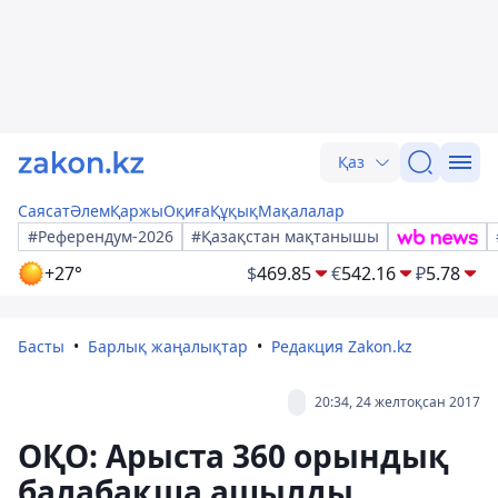
Қаз
Саясат
Әлем
Қаржы
Оқиға
Құқық
Мақалалар
#Референдум-2026
#Қазақстан мақтанышы
+27°
$
469.85
€
542.16
₽
5.78
Басты
Барлық жаңалықтар
Редакция Zakon.kz
20:34, 24 желтоқсан 2017
ОҚО: Арыста 360 орындық
балабақша ашылды