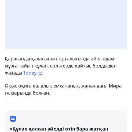
Қарағанды қаласының орталығында әйел адам
мұзға тайып құлап, сол жерде қайтыс болды деп
жазады
Today.kz.
Оқыс оқиға қалалық емхананың жанындағы Мира
гүлзарында болған.
«Құлап қалған әйелді өтіп бара жатқан