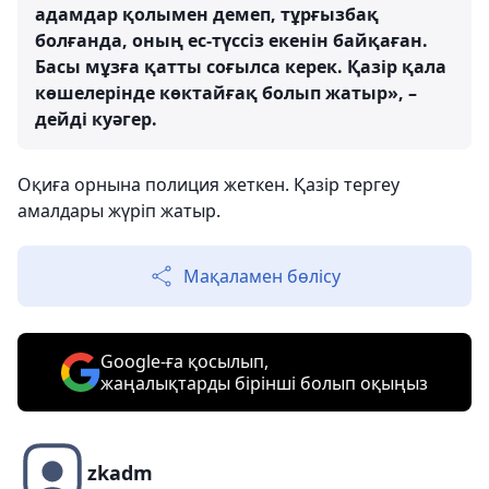
адамдар қолымен демеп, тұрғызбақ
болғанда, оның ес-түссіз екенін байқаған.
Басы мұзға қатты соғылса керек. Қазір қала
көшелерінде көктайғақ болып жатыр», –
дейді куәгер.
Оқиға орнына полиция жеткен. Қазір тергеу
амалдары жүріп жатыр.
Мақаламен бөлісу
Google-ға қосылып,
жаңалықтарды бірінші болып оқыңыз
zkadm