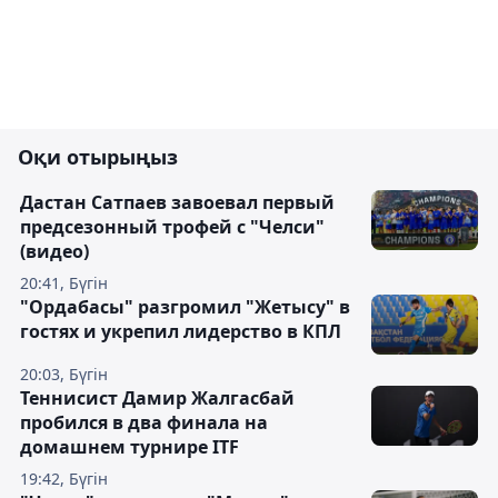
Оқи отырыңыз
Дастан Сатпаев завоевал первый
предсезонный трофей с "Челси"
(видео)
20:41, Бүгін
"Ордабасы" разгромил "Жетысу" в
гостях и укрепил лидерство в КПЛ
20:03, Бүгін
Теннисист Дамир Жалгасбай
пробился в два финала на
домашнем турнире ITF
19:42, Бүгін