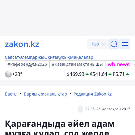
Қаз
Саясат
Әлем
Қаржы
Оқиға
Құқық
Мақалалар
#Референдум-2026
#Қазақстан мақтанышы
+23°
$
469.93
€
541.64
₽
5.71
Басты
Барлық жаңалықтар
Редакция Zakon.kz
22:36, 25 желтоқсан 2017
Қарағандыда әйел адам
мұзға құлап, сол жерде