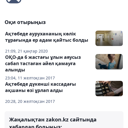
Оқи отырыңыз
Ақтөбеде аурухананың көлік
тұрағында ер адам қайтыс болды
21:09, 21 қаңтар 2020
ОҚО-да 6 жастағы ұлын аяусыз
сабап тастаған әйел қамауға
алынды
23:04, 11 желтоқсан 2017
Ақтөбеде дүкенші кассадағы
ақшаны өзі ұрлап алды
20:28, 20 желтоқсан 2017
Жаңалықтан zakon.kz сайтында
хабардар болыңыз: