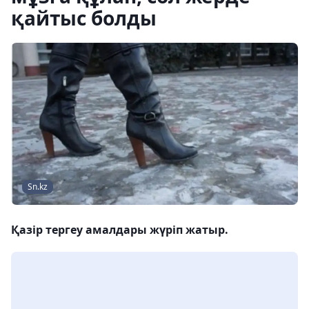
қайтыс болды
Sn.kz
Қазір тергеу амалдары жүріп жатыр.