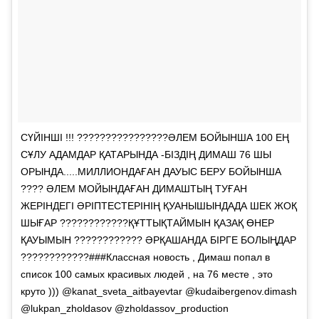
СҮЙІНШІ !!! ????????????????ӘЛЕМ БОЙЫНША 100 ЕҢ
СҰЛУ АДАМДАР ҚАТАРЫНДА -БІЗДІҢ ДИМАШ 76 ШЫ
ОРЫНДА.....МИЛЛИОНДАҒАН ДАУЫС БЕРУ БОЙЫНША
???? ӘЛЕМ МОЙЫНДАҒАН ДИМАШТЫҢ ТУҒАН
ЖЕРІНДЕГІ ӘРІПТЕСТЕРІНІҢ ҚУАНЫШЫНДАДА ШЕК ЖОҚ
ШЫҒАР ????????????ҚҰТТЫҚТАЙМЫН ҚАЗАҚ ӨНЕР
ҚАУЫМЫН ???????????? ӘРҚАШАНДА БІРГЕ БОЛЫҢДАР
????????????###Классная новость , Димаш попал в
список 100 самых красивых людей , на 76 месте , это
круто ))) @kanat_sveta_aitbayevtar @kudaibergenov.dimash
@lukpan_zholdasov @zholdassov_production