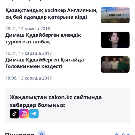
Қазақстандық кәсіпкер Англияның
ең бай адамдар қатарына кірді
23:41, 14 мамыр 2018
Димаш Құдайберген әлемдік
турнеге аттанбақ
15:21, 17 қараша 2017
Димаш Құдайберген Қытайда
Головкинмен кездесті
18:06, 13 қараша 2017
Жаңалықтан zakon.kz сайтында
хабардар болыңыз:
Пікірлер
0
Кіру