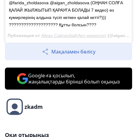
@farida_zholdasova @aigan_zholdasova (ОҢНАН СОЛҒА
ҚАЛАЙ ЖЫЛЖЫТЫП ҚАРАУҒА БОЛАДЫ 7 видео) өз
кумирлерінің алдына түсіп кеткен қалай кетті?)))
???????????????????? Құтты болсын????
Публикация от
Айған Сайлаубай(Арт-директор)
(@aigan_zholdasova)
Мақаламен бөлісу
Google-ға қосылып,
жаңалықтарды бірінші болып оқыңыз
zkadm
Оқи отырыңыз