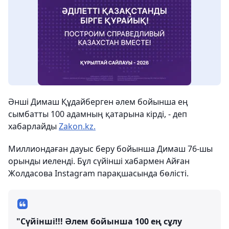
Әнші Димаш Құдайберген әлем бойынша ең
сымбатты 100 адамның қатарына кірді, - деп
хабарлайды
Zakon.kz.
Миллиондаған дауыс беру бойынша Димаш 76-шы
орынды иеленді. Бұл сүйінші хабармен Айған
Жолдасова Instagram парақшасында бөлісті.
"Сүйінші!!! Әлем бойынша 100 ең сұлу