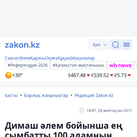
Қаз
Саясат
Әлем
Қаржы
Оқиға
Құқық
Мақалалар
#Референдум-2026
#Қазақстан мақтанышы
+30°
$
467.48
€
539.52
₽
5.73
Басты
Барлық жаңалықтар
Редакция Zakon.kz
18:07, 28 желтоқсан 2017
Димаш әлем бойынша ең
сымбатты 100 адамның