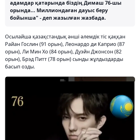
адамдар қатарында біздің Димаш 76-шы
орында... Миллиондаған дауыс беру
бойынша" - деп жазылған жазбада.
Осылайша қазақстандық әнші әлемдік тіс қаққан
Райан Гослин (91 орын), Леонардо ди Каприо (87
орын), Ли Мин Хо (84 орын), Дуэйн Джонсон (82
орын), Брэд Питт (78 орын) сынды жұлдыздарды
басып озды.