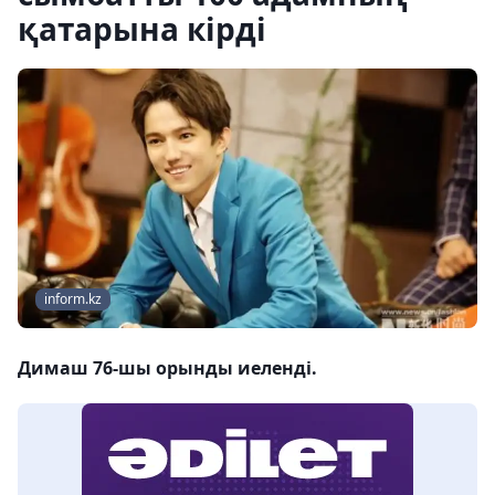
қатарына кірді
inform.kz
Димаш 76-шы орынды иеленді.