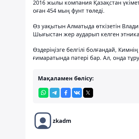
2016 жылы компания Қазақстан үкімет
оған 454 мың фунт төледі.
Өз уақытын Алматыда өткізетін Влади
Шығыстан жер аударып келген этника
Өздеріңізге белгілі болғандай, Кимн
ғимаратында пәтері бар. Ал, онда тұр
Мақаламен бөлісу:
zkadm