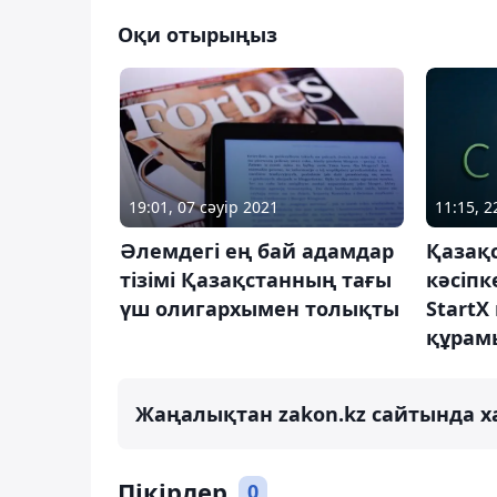
Оқи отырыңыз
11:15, 2
19:01, 07 сәуір 2021
Қазақс
Әлемдегі ең бай адамдар
кәсіпк
тізімі Қазақстанның тағы
Start
үш олигархымен толықты
құрамы
Жаңалықтан zakon.kz сайтында х
Пікірлер
0