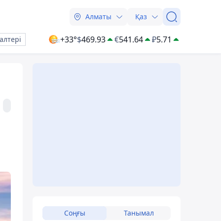
Алматы
Қаз
+33°
$
469.93
€
541.64
₽
5.71
алтері
Соңғы
Танымал