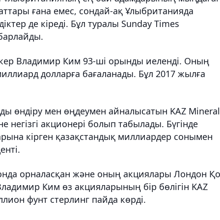
аматтары ғана емес, сондай-ақ Ұлыбританияда
іктер де кіреді. Бұл туралы Sunday Times
барлайды.
іпкер Владимир Ким 93-ші орынды иеленді. Оның
миллиард долларға бағаланады. Бұл 2017 жылға
рды өндіру мен өңдеумен айналысатын KAZ Mineral
 негізгі акционері болып табылады. Бүгінде
арына кірген қазақстандық миллиардер сонымен
енті.
онда орналасқан және оның акциялары Лондон Қ
ладимир Ким өз акцияларының бір бөлігін KAZ
ллион фунт стерлинг пайда көрді.