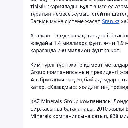
тізімін жариялады. Бұл тізімге ел аз
тұратын немесе жұмыс істейтін шетелд
басылымына сілтеме жасап
Stan.kz
ха
Аталған тізімде қазақстандық ірі кәс
жағдайы 1,4 миллиард фунт, яғни 1,9 
қарағанда 790 миллион фунтқа көп.
Ким түрлі-түсті және қымбат металда
Group компаниясының президенті және
Ұлыбританияның ең бай адамдар қат
қатар, «Қазақмыс» холдингінің презид
KAZ Minerals Group компаниясы Лонд
Биржасында бағаланады. 2010 жылы В
Minerals компаниясына сатып, 838 ми