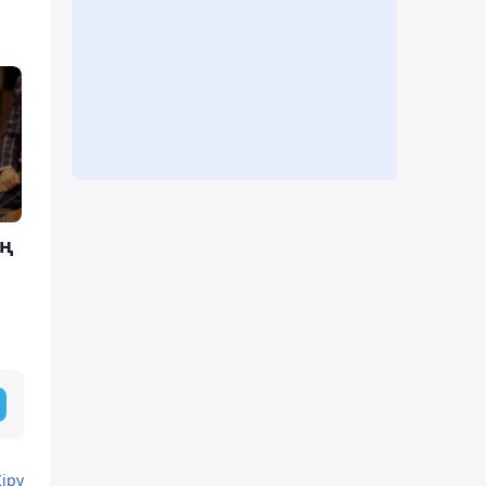
ең
Кіру