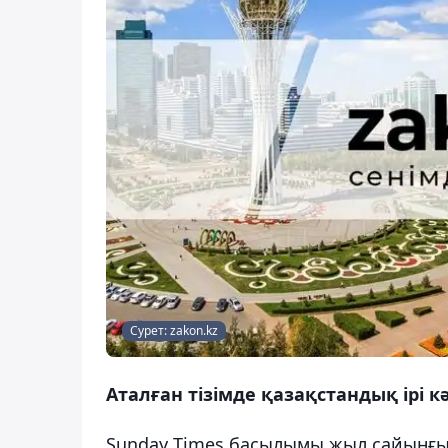
Сурет: zakon.kz
Аталған тізімде қазақстандық ірі 
Sunday Times басылымы жыл сайынғ