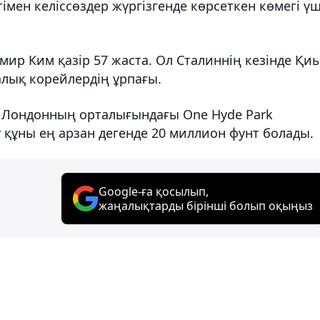
імен келіссөздер жүргізгенде көрсеткен көмегі үш
мир Ким қазір 57 жаста. Ол Сталиннің кезінде Қи
лық корейлердің ұрпағы.
ің Лондонның орталығындағы One Hyde Park
у құны ең арзан дегенде 20 миллион фунт болады.
Google-ға қосылып,
жаңалықтарды бірінші болып оқыңыз