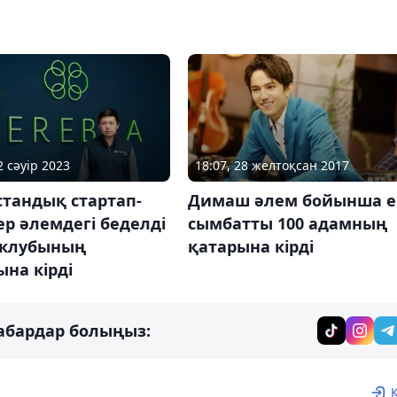
2 сәуір 2023
18:07, 28 желтоқсан 2017
тандық стартап-
Димаш әлем бойынша 
ер әлемдегі беделді
сымбатты 100 адамның
X клубының
қатарына кірді
на кірді
абардар болыңыз: