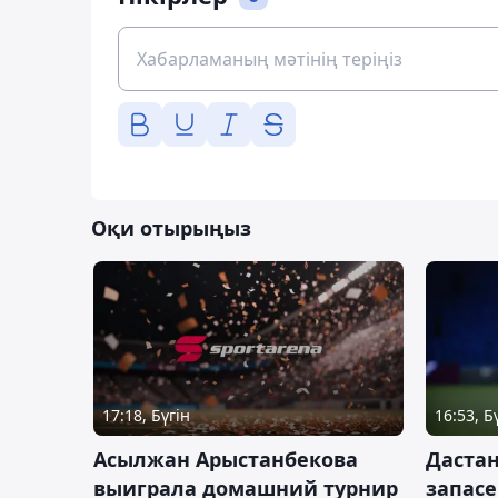
Оқи отырыңыз
17:18, Бүгін
16:53, Б
Асылжан Арыстанбекова
Дастан
выиграла домашний турнир
запас