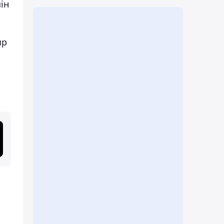
ін
ыр