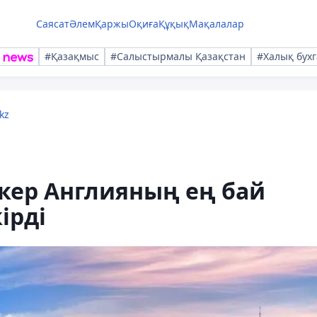
Саясат
Әлем
Қаржы
Оқиға
Құқық
Мақалалар
#Қазақмыс
#Салыстырмалы Қазақстан
#Халық бухг
kz
кер Англияның ең бай
ірді