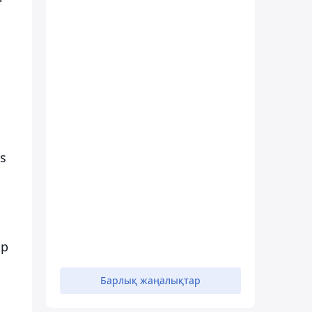
s
ор
Барлық жаңалықтар