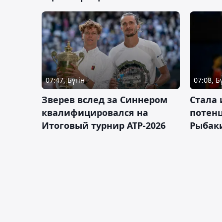
07:47, Бүгін
07:08, Б
Зверев вслед за Синнером
Cтала 
квалифицировался на
потен
Итоговый турнир ATP-2026
Рыбаки