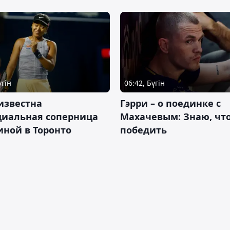
үгін
06:42, Бүгін
известна
Гэрри – о поединке с
циальная соперница
Махачевым: Знаю, что
ной в Торонто
победить