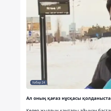
Хабар 24
Ал оның қағаз нұсқасы қолданыст
Келер жылдың қаңтары айынан бастап