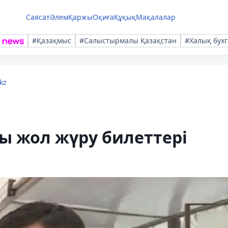
Саясат
Әлем
Қаржы
Оқиға
Құқық
Мақалалар
#Қазақмыс
#Салыстырмалы Қазақстан
#Халық бухг
kz
ы жол жүру билеттері