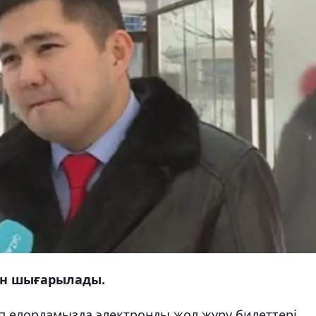
ан шығарылады.
 елордамызда электронды жол жүру билеттері