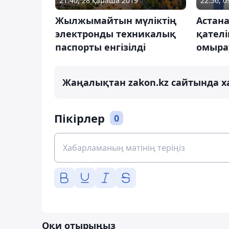
21:40, 28 қараша 2019
22:56, 
Жылжымайтын мүліктің
Астана
электронды техникалық
қателі
паспорты енгізілді
омыра
Жаңалықтан zakon.kz сайтында х
Пікірлер
0
Оқи отырыңыз