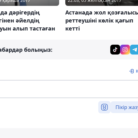
09 қараша 2017
22:03, 05 желтоқсан 2017
да дәрігердің
Астанада жол қозғалыс
гінен әйелдің
реттеушіні көлік қағып
уын алып тастаған
кетті
абардар болыңыз:
Пікір жаз