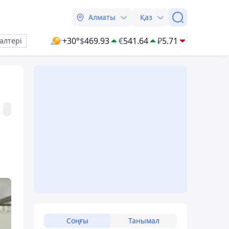
Алматы
Қаз
+30°
$
469.93
€
541.64
₽
5.71
алтері
Соңғы
Танымал