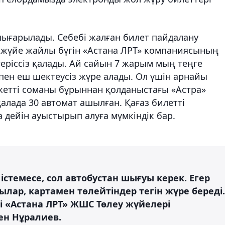
шығарылады. Себебі жалған билет пайдалану
а жүйе жайлы бүгін «Астана ЛРТ» компаниясының
геріссіз қалады. Ай сайын 7 жарым мың теңге
пен еш шектеусіз жүре алады. Ол үшін арнайы
жетті соманы бұрыннан қолданыстағы «Астра»
алада 30 автомат ашылған. Қағаз билетті
 дейін ауыстырып алуға мүмкіндік бар.
 істемесе, сол автобустан шығуы керек. Егер
лар, картамен төлейтіндер тегін жүре береді.
ді «Астана ЛРТ» ЖШС Төлеу жүйелері
ен Нұралиев.