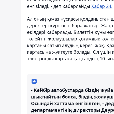
енгізіледі, - деп хабарлайды
Хабар 24.
Ал оның қағаз нұсқасы қолданыстан 
деректері күрт өсіп бара жатыр. Жаң
өкілдері хабарлады. Билеттің құны өз
төлейтін жолаушылар қоғамдық көлік
картаны сатып алудың керегі жоқ. Қа
картасына жүктеуге болады. Ол үшін қ
электронды картаға қаңтардың 10-ына
- Кейбір автобустарда біздің жүйе
шықпайтын болса, біздің жолаушы
Осындай хаттама енгізілген, - де
департаментінің директоры Дәур