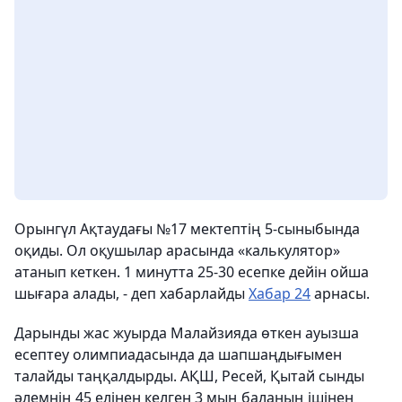
Орынгүл Ақтаудағы №17 мектептің 5-сыныбында
оқиды. Ол оқушылар арасында «калькулятор»
атанып кеткен. 1 минутта 25-30 есепке дейін ойша
шығара алады, - деп хабарлайды
Хабар 24
арнасы.
Дарынды жас жуырда Малайзияда өткен ауызша
есептеу олимпиадасында да шапшаңдығымен
талайды таңқалдырды. АҚШ, Ресей, Қытай сынды
әлемнің 45 елінен келген 3 мың баланың ішінен