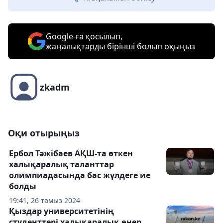
Google-ға қосылып,
жаңалықтарды бірінші болып оқыңыз
zkadm
Оқи отырыңыз
Ербол Тәжібаев АҚШ-та өткен
халықаралық таланттар
олимпиадасында бас жүлдеге ие
болды
19:41, 26 тамыз 2024
Қыздар университетінің
студенттері халықаралық өнер