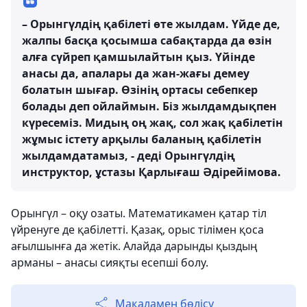
– Орынгүлдің қабілеті өте жылдам. Үйде де,
жалпы басқа қосымша сабақтарда да өзін
алға сүйреп қамшылайтын қыз. Үйінде
анасы да, апалары да жан-жағы демеу
болатын шығар. Өзінің ортасы себепкер
болады деп ойлаймын. Біз жылдамдықпен
күресеміз. Мидың оң жақ, сол жақ қабілетін
жұмыс істету арқылы баланың қабілетін
жылдамдатамыз, - деді Орынгүлдің
инструктор, ұстазы Қарлығаш Әдірейімова.
Орынгүл – оқу озаты. Математикамен қатар тіл
үйренуге де қабілетті. Қазақ, орыс тілімен қоса
ағылшынға да жетік. Алайда дарынды қыздың
арманы – анасы сияқты есепші болу.
Мақаламен бөлісу