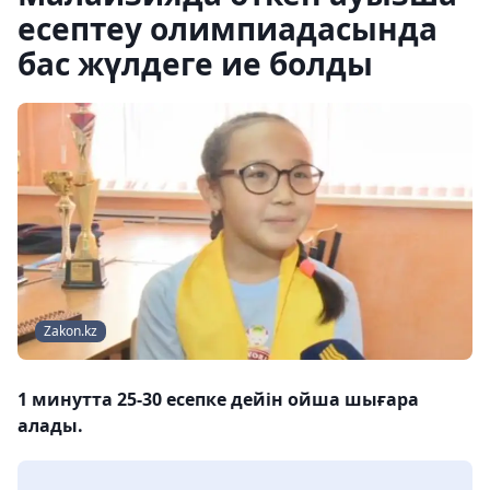
есептеу олимпиадасында
бас жүлдеге ие болды
Zakon.kz
1 минутта 25-30 есепке дейін ойша шығара
алады.