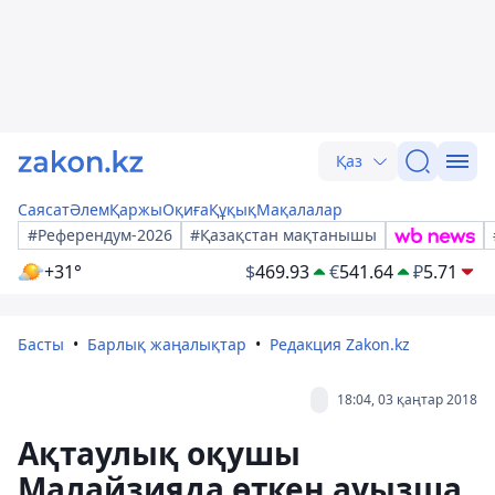
Қаз
Саясат
Әлем
Қаржы
Оқиға
Құқық
Мақалалар
#Референдум-2026
#Қазақстан мақтанышы
+31°
$
469.93
€
541.64
₽
5.71
Басты
Барлық жаңалықтар
Редакция Zakon.kz
18:04, 03 қаңтар 2018
Ақтаулық оқушы
Малайзияда өткен ауызша