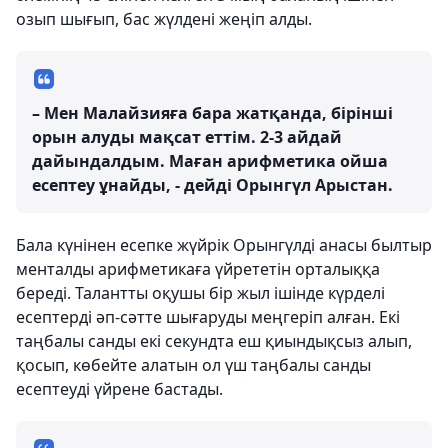
озып шығып, бас жүлдені жеңіп алды.
– Мен Малайзияға бара жатқанда, бірінші
орын алуды мақсат еттім. 2-3 айдай
дайындалдым. Маған арифметика ойша
есептеу ұнайды, - дейді Орынгүл Арыстан.
Бала күнінен есепке жүйрік Орынгүлді анасы былтыр
менталды арифметикаға үйрететін орталыққа
береді. Талантты оқушы бір жыл ішінде күрделі
есептерді әп-сәтте шығаруды меңгеріп алған. Екі
таңбалы санды екі секундта еш қиындықсыз алып,
қосып, көбейте алатын ол үш таңбалы санды
есептеуді үйрене бастады.