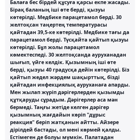
Балаға бес бірдей құсуға қарсы екпе жасады.
Бірақ баланың іші өте берді, қызуы
көтерілді. Медбике парацетамол берді. 30
желтоқсан таңертең температурасы
қайтадан 39,5-ке көтерілді. Медбике тағы да
парацетамол берді. Түсқайта қайтып қызуы
көтерілді. Бұл жолы парацетамол
көмектеспеді. 30 желтоқсанда ауруханадан
шығып, үйге келдік. Қызымның іші өте
берді, қызуы 40 градусқа дейін көтерілді. Біз
қайтып жедел жәрдем шақырттық, бізді
қайтадан инфекциялық ауруханаға апарды.
Мен жылап жүріп дәрігерлерден қызымды
құтқаруды сұрадым. Дәрігерлер аса мән
бермеді. Таңғы жетіде келген дәрігер
қызымның жағдайын көріп "дұрыс
реакция" беріп жатқанын айтты. Айзере
дірілдей бастады, ол мені көрмей қалды.
Естімеген де болуы мүмкін. Палатадан