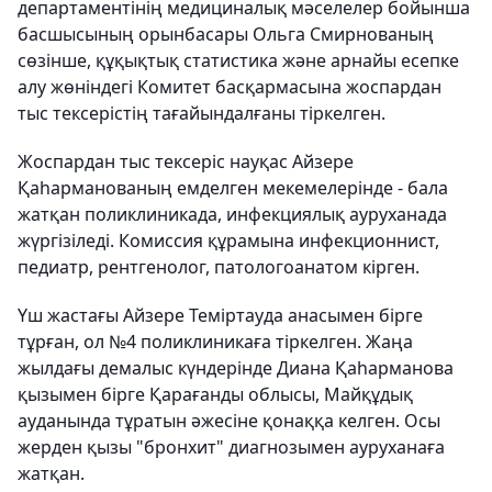
департаментінің медициналық мәселелер бойынша
басшысының орынбасары Ольга Смирнованың
сөзінше, құқықтық статистика және арнайы есепке
алу жөніндегі Комитет басқармасына жоспардан
тыс тексерістің тағайындалғаны тіркелген.
Жоспардан тыс тексеріс науқас Айзере
Қаһарманованың емделген мекемелерінде - бала
жатқан поликлиникада, инфекциялық ауруханада
жүргізіледі. Комиссия құрамына инфекционнист,
педиатр, рентгенолог, патологоанатом кірген.
Үш жастағы Айзере Теміртауда анасымен бірге
тұрған, ол №4 поликлиникаға тіркелген. Жаңа
жылдағы демалыс күндерінде Диана Қаһарманова
қызымен бірге Қарағанды облысы, Майқұдық
ауданында тұратын әжесіне қонаққа келген. Осы
жерден қызы "бронхит" диагнозымен ауруханаға
жатқан.