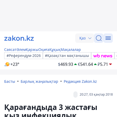
Қаз
Саясат
Әлем
Қаржы
Оқиға
Құқық
Мақалалар
#Референдум-2026
#Қазақстан мақтанышы
+23°
$
469.93
€
541.64
₽
5.71
Басты
Барлық жаңалықтар
Редакция Zakon.kz
20:27, 03 қаңтар 2018
Қарағандыда 3 жастағы
қыз инфекциялық