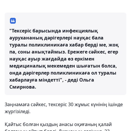
"Тексеріс барысында инфекциялық
аурухананың дәрігерлері науқас бала
туралы поликлиникаға хабар берді ме, жоқ
па, соны анықтаймыз. Ережеге сәйкес, егер
науқас ауыр жағдайда өз еркімен
медициналық мекемеден шығатын болса,
онда дәрігерлер поликлиникаға ол туралы
хабарлауға міндетті", - деді Ольга
Смирнова.
Заңнамаға сәйкес, тексеріс 30 жұмыс күнінің ішінде
жүргізіледі.
Қайтыс болған қыздың анасы оқиғаның қалай