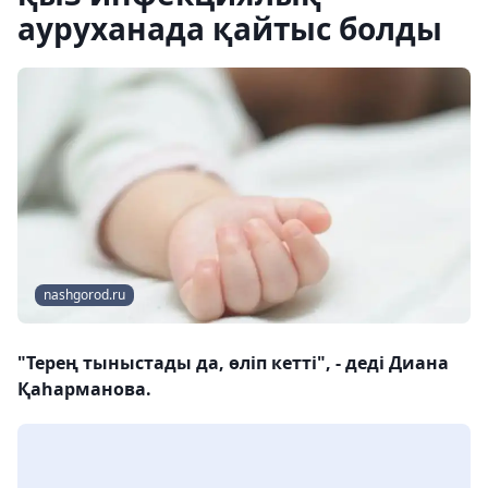
ауруханада қайтыс болды
nashgorod.ru
"Терең тыныстады да, өліп кетті", - деді Диана
Қаһарманова.