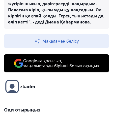
жүгіріп шығып, дәрігерлерді шақырдым.
Палатаға кіріп, қызымды құшақтадым. Ол
кірпігін қақпай қалды. Терең тыныстады да,
өліп кетті", - деді Диана Қаһарманова.
Мақаламен бөлісу
Google-ға қосылып,
жаңалықтарды бірінші болып оқыңыз
zkadm
Оқи отырыңыз