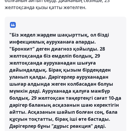
болғанын айтып берді. Диананың сөзінше, 23
желтоқсанда қызы қатты жөтелген.
"Біз жедел жәрдем шақырттық, ол бізді
инфекциялық ауруханаға апарды.
"Бронхит" деген диагноз қойылды. 28
желтоқсанда біз емделіп болдық, 29
желтоқсанда ауруханадан шығуға
дайындалдық. Бірақ қызым бірдеңеден
уланып қалды. Дәрігерлер ауруханадан
шығар алдында жеген колбасадан болуы
мүмкін деді. Ауруханада қалуға мәжбүр
болдық. 29 желтоқсан таңертеңгі сағат 10-да
дәрігер баланың асқазанын шаю керектігін
айтты. Асқазанын шайып болған соң, бала
құсуын тоқтатты, бірақ іші өте бастады.
Дәрігерлер бұны "дұрыс реакция" деді.