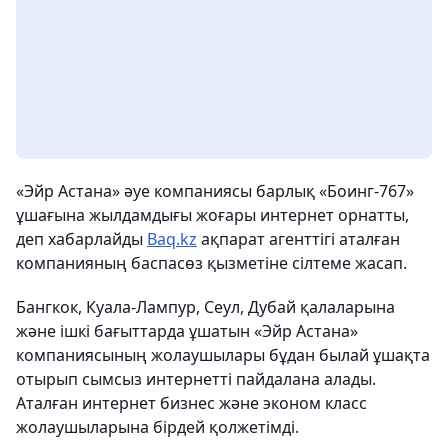
«Эйр Астана» әуе компаниясы барлық «Боинг-767»
ұшағына жылдамдығы жоғары интернет орнатты,
деп хабарлайды
Baq.kz
ақпарат агенттігі аталған
компанияның баспасөз қызметіне сілтеме жасап.
Бангкок, Куала-Лампур, Сеул, Дубай қалаларына
және ішкі бағыттарда ұшатын «Эйр Астана»
компаниясының жолаушылары бұдан былай ұшақта
отырып сымсыз интернетті пайдалана алады.
Аталған интернет бизнес және эконом класс
жолаушыларына бірдей қолжетімді.