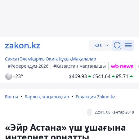
Қаз
Саясат
Әлем
Қаржы
Оқиға
Құқық
Мақалалар
#Референдум-2026
#Қазақстан мақтанышы
+23°
$
469.93
€
541.64
₽
5.71
Басты
Барлық жаңалықтар
Редакция Zakon.kz
22:41, 08 қаңтар 2018
«Эйр Астана» үш ұшағына
интернет орнатты