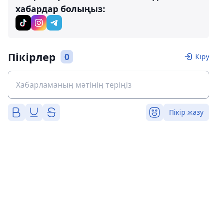
хабардар болыңыз:
Пікірлер
0
Кіру
Пікір жазу