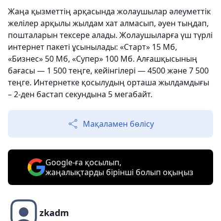
Жаңа қызметтің арқасында жолаушылар әлеуметтік
желілер арқылы жылдам хат алмасып, әуен тыңдап,
пошталарын тексере алады. Жолаушыларға үш түрлі
интернет пакеті ұсынылады: «Старт» 15 Мб,
«Бизнес» 50 Мб, «Cупер» 100 Мб. Алғашқысының
бағасы — 1 500 теңге, кейінгілері — 4500 және 7 500
теңге. Интернетке қосылудың орташа жылдамдығы
– 2-ден бастап секундына 5 мегабайт.
Мақаламен бөлісу
Google-ға қосылып,
жаңалықтарды бірінші болып оқыңыз
zkadm