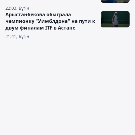
22:03, Бүгін
Арыстанбекова обыграла
чемпионку "Уимблдона" на пути к
двум финалам ITF в Астане
21:41, Бүгін