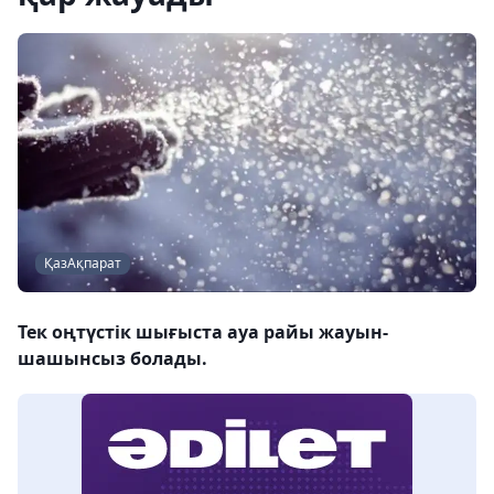
ҚазАқпарат
Тек оңтүстік шығыста ауа райы жауын-
шашынсыз болады.