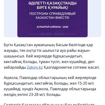
Бүгін Қазақстан аумағының басым бөлігінде қар
жауады, тек оңтүстік шығыста ауа райы жауын-
шашынсыз. Кей жерлерде бұрқасындатып,
көктайғақ болады, тұман түсіп, жел күшейеді, деп
хабарлайды
Zakon.kz
Қазгидрометке сілтеме жасап.
Ақмола, Павлодар облыстарының кей жерлерінде
бұрқасындатып, көктайғақ болады, жел 15-20 м/с
күшейеді, күндіз Ақмола, Павлодар облыстарында
желдің екпіні 23-28 м/с болады.
Солтүстік Қазақстан облысының басым бөлігінде