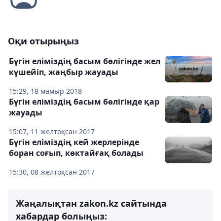
Оқи отырыңыз
Бүгін еліміздің басым бөлігінде жел
күшейіп, жаңбыр жауады
15:29, 18 мамыр 2018
Бүгін еліміздің басым бөлігінде қар
жауады
15:07, 11 желтоқсан 2017
Бүгін еліміздің кей жерлерінде
боран соғып, көктайғақ болады
15:30, 08 желтоқсан 2017
Жаңалықтан zakon.kz сайтында
хабардар болыңыз: