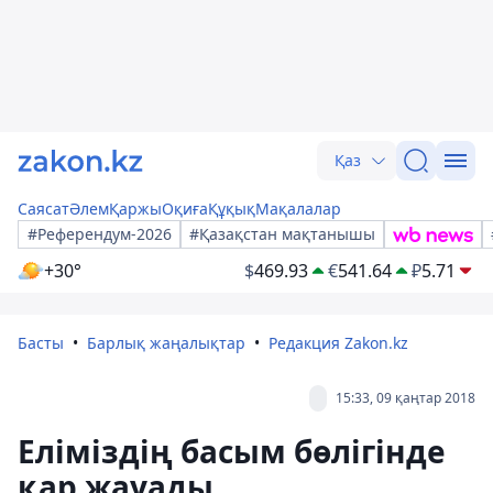
Қаз
Саясат
Әлем
Қаржы
Оқиға
Құқық
Мақалалар
#Референдум-2026
#Қазақстан мақтанышы
+30°
$
469.93
€
541.64
₽
5.71
Басты
Барлық жаңалықтар
Редакция Zakon.kz
15:33, 09 қаңтар 2018
Еліміздің басым бөлігінде
қар жауады