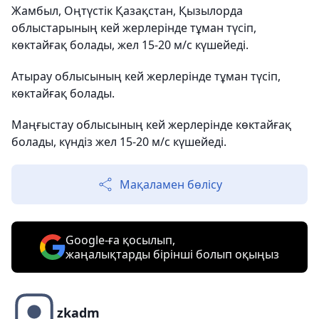
Жамбыл, Оңтүстік Қазақстан, Қызылорда
облыстарының кей жерлерінде тұман түсіп,
көктайғақ болады, жел 15-20 м/с күшейеді.
Атырау облысының кей жерлерінде тұман түсіп,
көктайғақ болады.
Маңғыстау облысының кей жерлерінде көктайғақ
болады, күндіз жел 15-20 м/с күшейеді.
Мақаламен бөлісу
Google-ға қосылып,
жаңалықтарды бірінші болып оқыңыз
zkadm