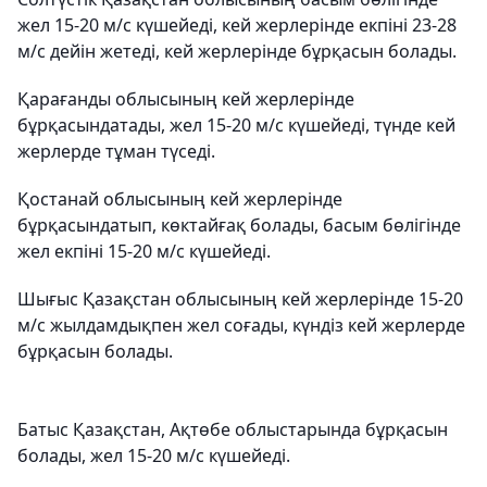
жел 15-20 м/с күшейеді, кей жерлерінде екпіні 23-28
м/с дейін жетеді, кей жерлерінде бұрқасын болады.
Қарағанды облысының кей жерлерінде
бұрқасындатады, жел 15-20 м/с күшейеді, түнде кей
жерлерде тұман түседі.
Қостанай облысының кей жерлерінде
бұрқасындатып, көктайғақ болады, басым бөлігінде
жел екпіні 15-20 м/с күшейеді.
Шығыс Қазақстан облысының кей жерлерінде 15-20
м/с жылдамдықпен жел соғады, күндіз кей жерлерде
бұрқасын болады.
Батыс Қазақстан, Ақтөбе облыстарында бұрқасын
болады, жел 15-20 м/с күшейеді.