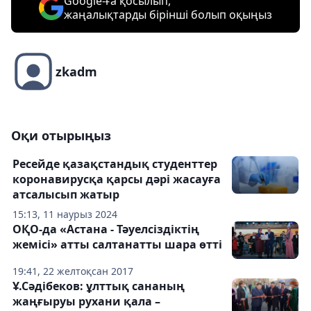
Google-ға қосылып,
жаңалықтарды бірінші болып оқыңыз
zkadm
Оқи отырыңыз
Ресейде қазақстандық студенттер
коронавирусқа қарсы дәрі жасауға
атсалысып жатыр
15:13, 11 наурыз 2024
ОҚО-да «Астана - Тәуелсіздіктің
жемісі» атты салтанатты шара өтті
19:41, 22 желтоқсан 2017
Ұ.Сәдібеков: ұлттық сананың
жаңғыруы рухани қала –