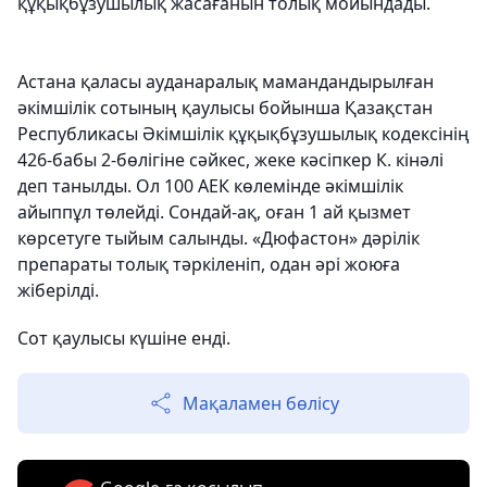
құқықбұзушылық жасағанын толық мойындады.
Астана қаласы ауданаралық мамандандырылған
әкімшілік сотының қаулысы бойынша Қазақстан
Республикасы Әкімшілік құқықбұзушылық кодексінің
426-бабы 2-бөлігіне сәйкес, жеке кәсіпкер К. кінәлі
деп танылды. Ол 100 АЕК көлемінде әкімшілік
айыппұл төлейді. Сондай-ақ, оған 1 ай қызмет
көрсетуге тыйым салынды. «Дюфастон» дәрілік
препараты толық тәркіленіп, одан әрі жоюға
жіберілді.
Сот қаулысы күшіне енді.
Мақаламен бөлісу