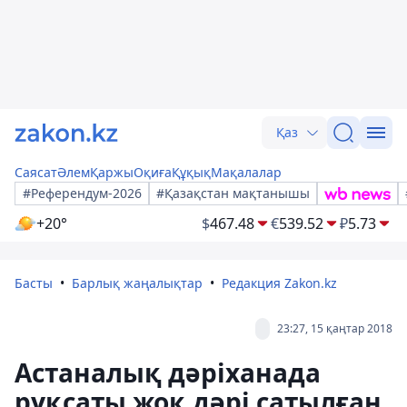
Қаз
Саясат
Әлем
Қаржы
Оқиға
Құқық
Мақалалар
#Референдум-2026
#Қазақстан мақтанышы
+20°
$
467.48
€
539.52
₽
5.73
Басты
Барлық жаңалықтар
Редакция Zakon.kz
23:27, 15 қаңтар 2018
Астаналық дәріханада
рұқсаты жоқ дәрі сатылған