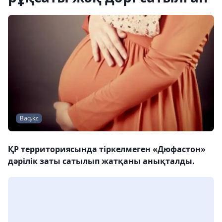
Baq.kz
ҚР территориясында тіркелмеген «Дюфастон»
дәрілік заты сатылып жатқаны анықталды.