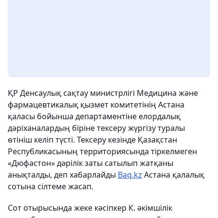
ҚР Денсаулық сақтау министрлігі Медицина және
фармацевтикалық қызмет комитетінің Астана
қаласы бойынша департаментіне елордалық
дәріханалардың біріне тексеру жүргізу туралы
өтініш келіп түсті. Тексеру кезінде Қазақстан
Республикасының территориясында тіркелмеген
«Дюфастон» дәрілік заты сатылып жатқаны
анықталды, деп хабарлайды
Вaq.kz
Астана қалалық
сотына сілтеме жасап.
Сот отырысында жеке кәсіпкер К. әкімшілік