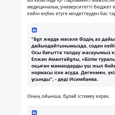
медициналық университетті бюджет ес
кейін еңбек етуге міндеттеуден бас та
"Бұл жерде мәселе біздің аз дай
дайындайтынымызда, содан кейін
Осы бағытта талдау жасауымыз ке
Елжан Амантайұлы, «Білім тура
оқыған мамандарды үш жыл бойы 
нормасы іске асуда. Дегенмен, ү
ұсынды", - деді Исимбаева.
Оның ойынша, бұлай істемеу керек.