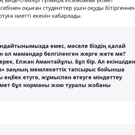
ебінен оқыған студенттер үшін оқуды бітіргенне
ртуға ниетті екенін хабарлады.
ындайтынымызда емес, мәселе біздің қалай
 ол мамандар белгіленген жерге жете ме?
рек, Елжан Амантайұлы. Бұл бір. Ал екіншіден
лы» заңның мемлекеттік тапсырыс бойынша
еңбек етуге, жұмыспен өтеуге міндеттеу
кімет бұл норманы жою туралы жобаны