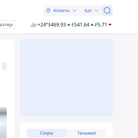
Алматы
Қаз
+24°
$
469.93
€
541.64
₽
5.71
алтері
Соңғы
Танымал