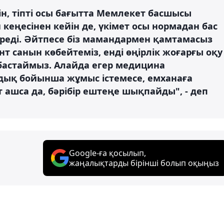
ін, тіпті осы бағытта Мемлекет басшысы
кеңесінен кейін де, үкімет осы нормадан бас
береді. Әйтпесе біз мамандармен қамтамасыз
т санын көбейтеміз, енді өңірлік жоғарғы оқу
бастаймыз. Алайда егер медицина
ндық бойынша жұмыс істемесе, емханаға
 ашса да, бәрібір ештеңе шықпайды", - деп
Google-ға қосылып,
жаңалықтарды бірінші болып оқыңыз