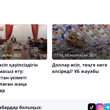
21 ақпан 2025
13:00, 03 желтоқсан 2021
сіп қауіпсіздігін
Доллар өсіп, теңге неге
асыз ету:
әлсіреді? ҰБ жауабы
тан үкіметі
лаған жаңа
ар
абардар болыңыз: