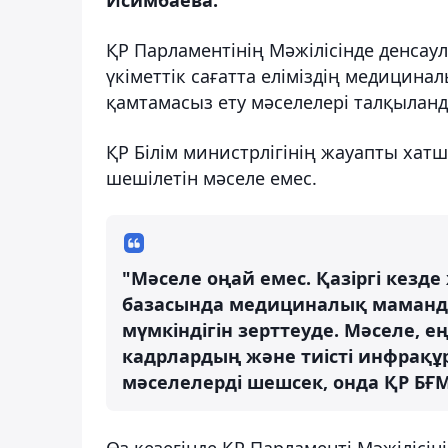
ҚР Парламентінің Мәжілісінде денса
үкіметтік сағатта еліміздің медицин
қамтамасыз ету мәселелері талқылан
ҚР Білім министрлігінің жауапты ха
шешілетін мәселе емес.
"Мәселе оңай емес. Қазіргі кезд
базасында медициналық маманд
мүмкіндігін зерттеуде. Мәселе, е
кадрлардың және тиісті инфрақұ
мәселелерді шешсек, онда ҚР БҒМ 
Өз кезегінде ҚР Парламенті Мәжілісін