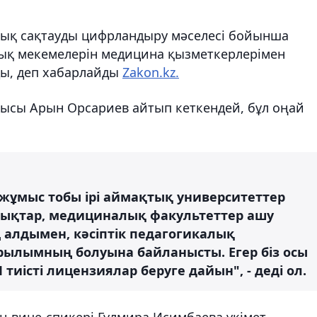
улық сақтауды цифрландыру мәселесі бойынша
алық мекемелерін медицина қызметкерлерімен
ды, деп хабарлайды
Zakon.kz.
тшысы Арын Орсариев айтып кеткендей, бұл оңай
е жұмыс тобы ірі аймақтық университеттер
ықтар, медициналық факультеттер ашу
ң алдымен, кәсіптік педагогикалық
рылымның болуына байланысты. Егер біз осы
тиісті лицензиялар беруге дайын", - деді ол.
ің вице-спикері Гүлмира Исимбаева үкімет