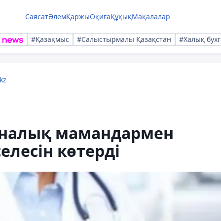
Саясат
Әлем
Қаржы
Оқиға
Құқық
Мақалалар
#Қазақмыс
#Салыстырмалы Қазақстан
#Халық бухг
kz
иналық мамандармен
елесін көтерді