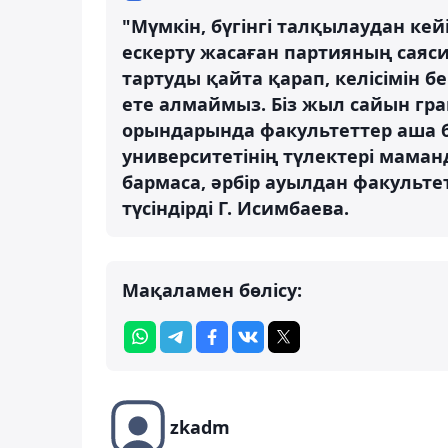
"Мүмкін, бүгінгі талқылаудан кей
ескерту жасаған партияның саяси 
тартуды қайта қарап, келісімін 
ете алмаймыз. Біз жыл сайын гран
орындарында факультеттер аша 
университетінің түлектері мама
бармаса, әрбір ауылдан факультет
түсіндірді Г. Исимбаева.
Мақаламен бөлісу:
zkadm