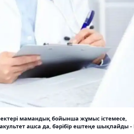
лектері мамандық бойынша жұмыс істемесе,
акультет ашса да, бәрібір ештеңе шықпайды - 