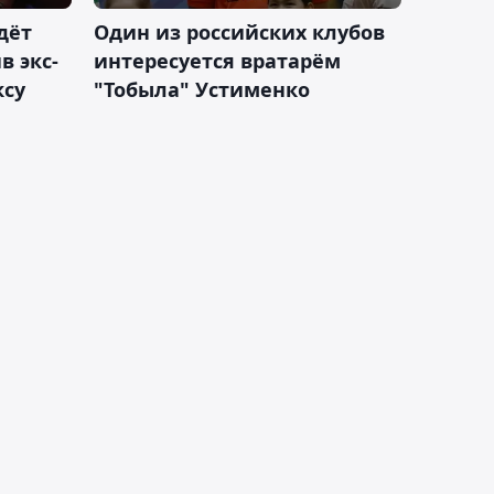
дёт
Один из российских клубов
 экс-
интересуется вратарём
ксу
"Тобыла" Устименко