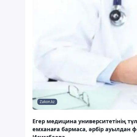
Zakon.kz
Егер медицина университетінің тү
емханаға бармаса, әрбір ауылдан ф
Исимбаева.