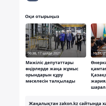
Оқи отырыңыз
10:51, 
00:38, 17 шілде 2021
Өнеркә
Мәжіліс депутаттары
қамтам
өңірлерде жаңа жұмыс
Қазақс
орындарын құру
жария
мәселесін талқылады
шарал
Жаңалықтан zakon.kz сайтында х