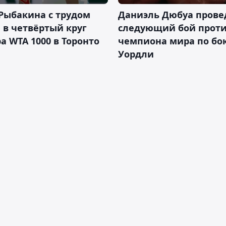
Рыбакина с трудом
Даниэль Дюбуа прове
в четвёртый круг
следующий бой против
а WTA 1000 в Торонто
чемпиона мира по бо
Уордли