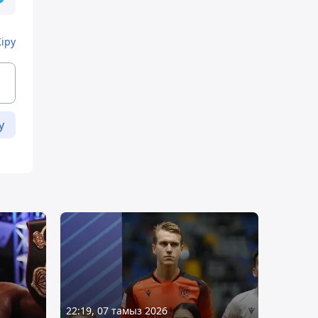
Кіру
у
22:19, 07 тамыз 2026