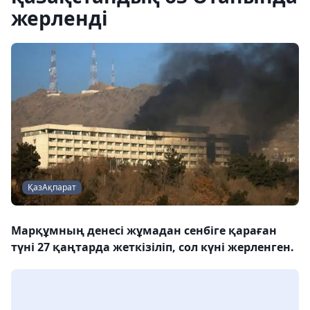
жерленді
ҚазАқпарат
Марқұмның денесі жұмадан сенбіге қараған
түні 27 қаңтарда жеткізіліп, сол күні жерленген.