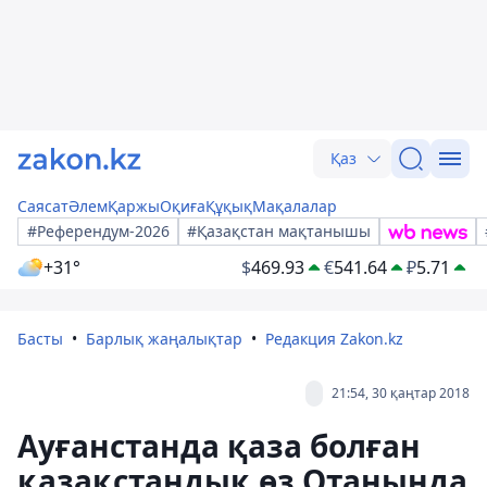
Қаз
Саясат
Әлем
Қаржы
Оқиға
Құқық
Мақалалар
#Референдум-2026
#Қазақстан мақтанышы
+31°
$
469.93
€
541.64
₽
5.71
Басты
Барлық жаңалықтар
Редакция Zakon.kz
21:54, 30 қаңтар 2018
Ауғанстанда қаза болған
қазақстандық өз Отанында