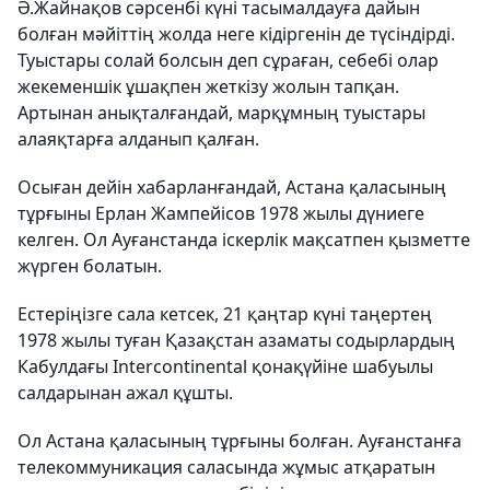
Ә.Жайнақов сәрсенбі күні тасымалдауға дайын
болған мәйіттің жолда неге кідіргенін де түсіндірді.
Туыстары солай болсын деп сұраған, себебі олар
жекеменшік ұшақпен жеткізу жолын тапқан.
Артынан анықталғандай, марқұмның туыстары
алаяқтарға алданып қалған.
Осыған дейін хабарланғандай, Астана қаласының
тұрғыны Ерлан Жампейісов 1978 жылы дүниеге
келген. Ол Ауғанстанда іскерлік мақсатпен қызметте
жүрген болатын.
Естеріңізге сала кетсек, 21 қаңтар күні таңертең
1978 жылы туған Қазақстан азаматы содырлардың
Кабулдағы Intercontinental қонақүйіне шабуылы
салдарынан ажал құшты.
Ол Астана қаласының тұрғыны болған. Ауғанстанға
телекоммуникация саласында жұмыс атқаратын