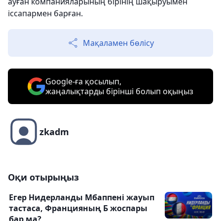
ауған компанияларының бірінің шақыруымен
іссапармен барған.
Мақаламен бөлісу
Google-ға қосылып,
жаңалықтарды бірінші болып оқыңыз
zkadm
Оқи отырыңыз
Егер Нидерланды Мбаппені жауып
тастаса, Францияның Б жоспары
бар ма?