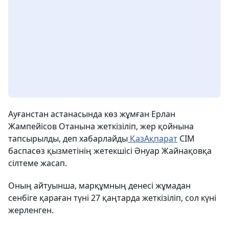
Ауғанстан астанасында көз жұмған Ерлан
Жампейісов Отанына жеткізіліп, жер қойнына
тапсырылды, деп хабарлайды
ҚазАқпарат
СІМ
баспасөз қызметінің жетекшісі Әнуар Жайнақовқа
сілтеме жасап.
Оның айтуынша, марқұмның денесі жұмадан
сенбіге қараған түні 27 қаңтарда жеткізіліп, сол күні
жерленген.