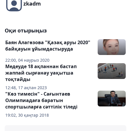
zkadm
Оқи отырыңыз
Баян Алагөзова "Қазақ аруы 2020"
байқауын ұйымдастыруда
22:00, 04 наурыз 2020
Медеуде 18 ақпаннан бастап
жаппай сырғанау уақытша
тоқтайды
12:48, 17 ақпан 2023
"Көз тимесін" - Сағынтаев
Олимпиадаға баратын
спортшыларға сәттілік тіледі
19:02, 30 қаңтар 2018