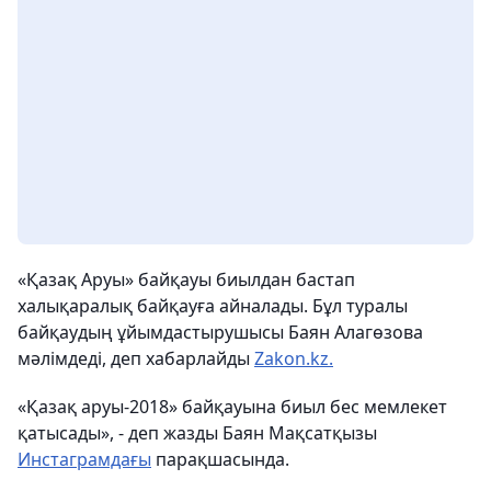
«Қазақ Аруы» байқауы биылдан бастап
халықаралық байқауға айналады. Бұл туралы
байқаудың ұйымдастырушысы Баян Алагөзова
мәлімдеді, деп хабарлайды
Zakon.kz.
«Қазақ аруы-2018» байқауына биыл бес мемлекет
қатысады», - деп жазды Баян Мақсатқызы
Инстаграмдағы
парақшасында.