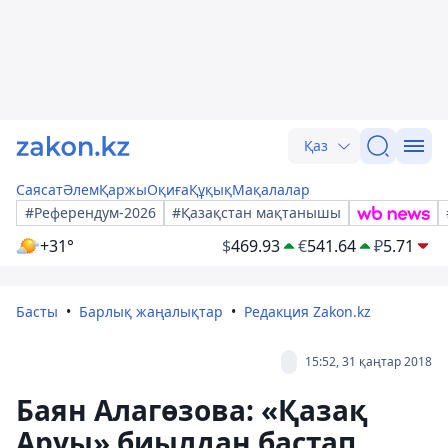
Қаз
Саясат
Әлем
Қаржы
Оқиға
Құқық
Мақалалар
#Референдум-2026
#Қазақстан мақтанышы
+31°
$
469.93
€
541.64
₽
5.71
Басты
Барлық жаңалықтар
Редакция Zakon.kz
15:52, 31 қаңтар 2018
Баян Алагөзова: «Қазақ
Аруы» биылдан бастап