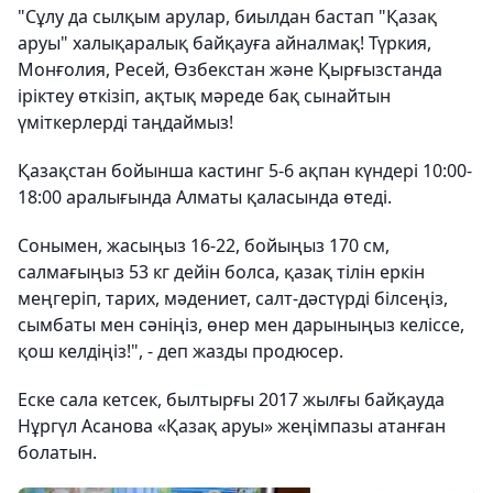
"Сұлу да сылқым арулар, биылдан бастап "Қазақ
аруы" xалықаралық байқауға айналмақ! Түркия,
Монғолия, Ресей, Өзбекстан және Қырғызстанда
іріктеу өткізіп, ақтық мәреде бақ сынайтын
үміткерлерді таңдаймыз!
Қазақстан бойынша кастинг 5-6 ақпан күндері 10:00-
18:00 аралығында Алматы қаласында өтеді.
Сонымен, жасыңыз 16-22, бойыңыз 170 см,
салмағыңыз 53 кг дейін болса, қазақ тілін еркін
меңгеріп, тариx, мәдениет, салт-дәстүрді білсеңіз,
сымбаты мен сәніңіз, өнер мен дарыныңыз келіссе,
қош келдіңіз!", - деп жазды продюсер.
Еске сала кетсек, былтырғы 2017 жылғы байқауда
Нұргүл Асанова «Қазақ аруы» жеңімпазы атанған
болатын.