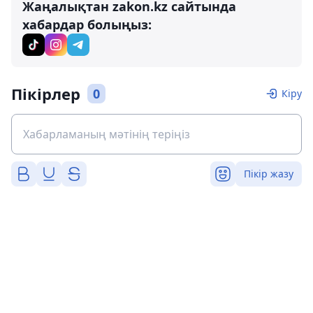
Жаңалықтан zakon.kz сайтында
хабардар болыңыз:
Пікірлер
0
Кіру
Пікір жазу