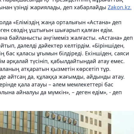
абынан үзінді жариялады, деп хабарлайды
Zakon.kz.
лда «Еліміздің жаңа орталығын «Астана» деп
ген сөздің ұштығын шығарып қалған едім.
на байланысты әңгімеміз жалғасты. «Астана» деп
йтып, дәлелді дәйектер келтірдім. «Біріншіден,
ң бас қаласы ұғымын білдіреді. Екіншіден, саяси
ім әрқалай түсініп, қабылдайтындай атау емес.
 қаланың атқаратын қызметін көрсетіп тұр.
ілде айтсаң да, құлаққа жағымды, айдынды атау.
ерінде қала атауы – әлем мемлекеттері бас
лына айналуы да мүмкін», – деген едім», - деп