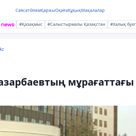
Саясат
Әлем
Қаржы
Оқиға
Құқық
Мақалалар
#Қазақмыс
#Салыстырмалы Қазақстан
#Халық бухг
kz
Назарбаевтың мұрағаттағы