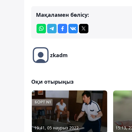
Мақаламен бөлісу:
zkadm
Оқи отырыңыз
19:41, 05 наурыз 2022
15:13, 