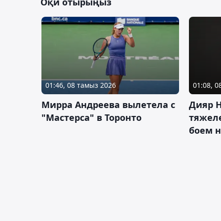
Оқи отырыңыз
01:46, 08 тамыз 2026
01:08, 
Мирра Андреева вылетела с
Дияр 
"Мастерса" в Торонто
тяжеле
боем н