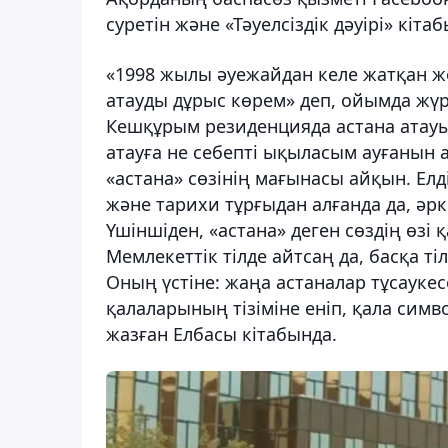
суретін және «Тәуелсіздік дәуірі» кіт
«1998 жылы әуежайдан келе жатқан жо
атауды дұрыс көрем» деп, ойымда жүр
Кешқұрым резиденцияда астана атауы
атауға не себепті ықыласым ауғанын а
«астана» сөзінің мағынасы айқын. Елді
және тарихи тұрғыдан алғанда да, әрк
Үшіншіден, «астана» деген сөздің өзі
Мемлекеттік тілде айтсаң да, басқа т
Оның үстіне: жаңа астаналар тұсаукес
қалаларының тізіміне еніп, қала симво
жазған Елбасы кітабында.