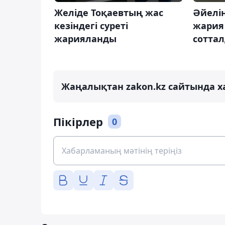
Желіде Тоқаевтың жас
Әйелі
кезіндегі суреті
жария
жарияланды
сотта
Жаңалықтан zakon.kz сайтында х
Пікірлер
0