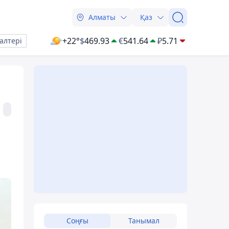
Алматы
Қаз
+22°
$
469.93
€
541.64
₽
5.71
алтері
Соңғы
Танымал