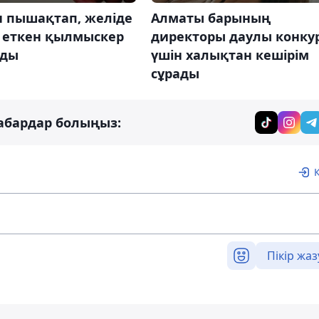
н пышақтап, желіде
Алматы барының
 еткен қылмыскер
директоры даулы конку
лды
үшін халықтан кешірім
сұрады
абардар болыңыз:
Пікір жаз