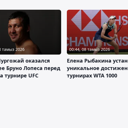
08 тамыз 2026
00:44, 08 тамыз 2026
Нургожай оказался
Елена Рыбакина уста
е Бруно Лопеса перед
уникальное достижен
а турнире UFC
турнирах WTA 1000