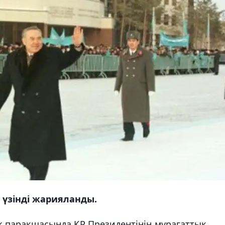
 үзінді жарияланды.
k парақшасында ҚР Президентінің мұрағаттық