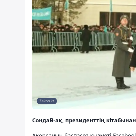
Zakon.kz
Сондай-ақ, президенттің кітабынан
Ақорданың баспасөз қызметі Faceboo