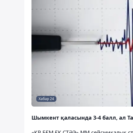
Хабар 24
Шымкент қаласында 3-4 балл, ал Тар
«ҚР БҒМ ҒК СТӘЭ» ММ сейсмикалық стан