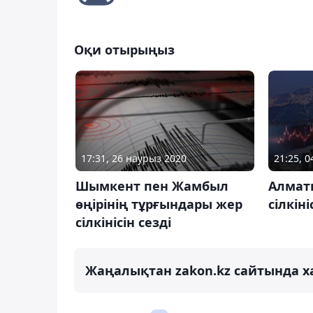
Оқи отырыңыз
21:25, 
17:31, 26 наурыз 2020
Алмат
Шымкент пен Жамбыл
сілкіні
өңірінің тұрғындары жер
сілкінісін сезді
Жаңалықтан zakon.kz сайтында х