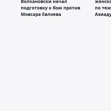
Волкановски начал
женско
подготовку к бою против
по тяж
Мовсара Евлоева
Азиад