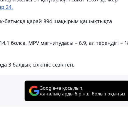
р 24.
тік-батысқа қарай 894 шақырым қашықтықта
4.1 болса, MPV магнитудасы – 6.9, ал тереңдігі – 1
а 3 балдық сілкініс сезілген.
Google-ға қосылып,
жаңалықтарды бірінші болып оқыңыз