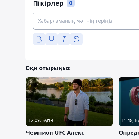
Пікірлер
0
Оқи отырыңыз
12:09, Бүгін
11:48, Б
Чемпион UFC Алекс
Опреде