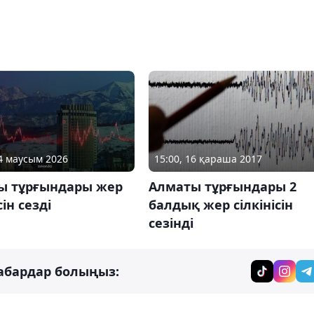
04 маусым 2026
15:00, 16 қараша 2017
ы тұрғындары жер
Алматы тұрғындары 2
сін сезді
балдық жер сілкінісін
сезінді
абардар болыңыз: