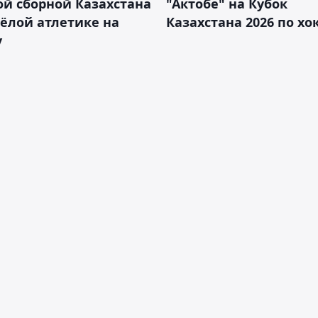
й сборной Казахстана
"Актобе" на Кубок
ёлой атлетике на
Казахстана 2026 по х
у