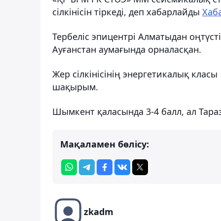
сілкінісін тіркеді, деп хабарлайды
Хаба
Тербеліс эпицентрі Алматыдан оңтүс
Ауғанстан аумағында орналасқан.
Жер сілкінісінің энергетикалық класы 1
шақырым.
Шымкент қаласында 3-4 балл, ал Таразд
Мақаламен бөлісу:
zkadm