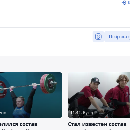
Пікір жаз
үгін
11:42, Бүгін
лился состав
Стал известен состав