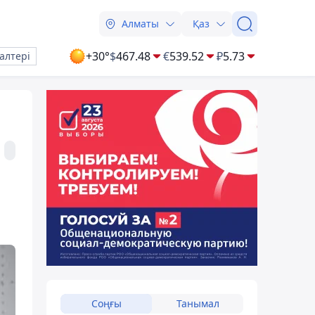
Алматы
Қаз
+30°
$
467.48
€
539.52
₽
5.73
алтері
Соңғы
Танымал