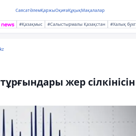
Саясат
Әлем
Қаржы
Оқиға
Құқық
Мақалалар
#Қазақмыс
#Салыстырмалы Қазақстан
#Халық бухг
kz
тұрғындары жер сілкінісін