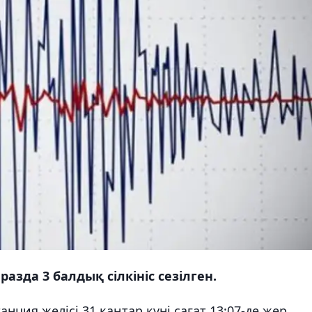
азда 3 балдық сілкініс сезілген.
ция желісі 31 қаңтар күні сағат 13:07-де жер