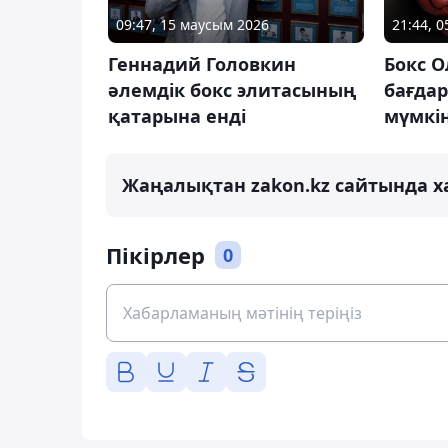
09:47, 15 маусым 2026
21:44, 
Геннадий Головкин
Бокс 
әлемдік бокс элитасының
бағда
қатарына енді
мүмкі
Жаңалықтан zakon.kz сайтында х
Пікірлер
0