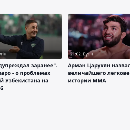
үгін
21:02, Бүгін
дупреждал заранее".
Арман Царукян назва
аро - о проблемах
величайшего легкове
й Узбекистана на
истории ММА
26