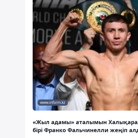
www.inform.kz
«Жыл адамы» аталымын Халықарал
бірі Франко Фальчинелли жеңіп ал