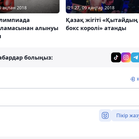
05 ақпан 2018
21:27, 09 қаңтар 2018
Олимпиада
Қазақ жігіті «Қытайдың
рламасынан алынуы
бокс королі» атанды
н
абардар болыңыз:
Пікір жаз