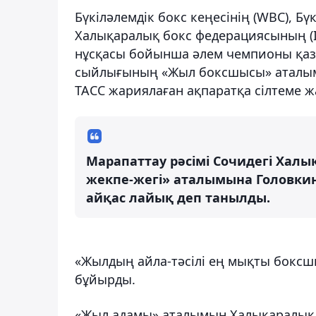
Бүкіләлемдік бокс кеңесінің (WBC), Б
Халықаралық бокс федерациясының (I
нұсқасы бойынша әлем чемпионы қаз
сыйлығының «Жыл боксшысы» аталым
ТАСС жариялаған ақпаратқа сілтеме ж
Марапаттау рәсімі Сочидегі Халы
жекпе-жегі» аталымына Головки
айқас лайық деп танылды.
«Жылдың айла-тәсілі ең мықты бокс
бұйырды.
«Жыл адамы» аталымын Халықаралық 