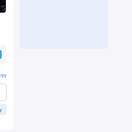
Кіру
у