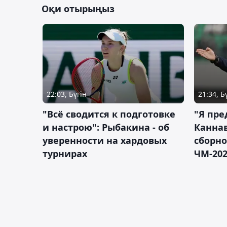
Оқи отырыңыз
22:03, Бүгін
21:34, Б
"Всё сводится к подготовке
"Я пре
и настрою": Рыбакина - об
Каннав
уверенности на хардовых
сборно
турнирах
ЧМ-20