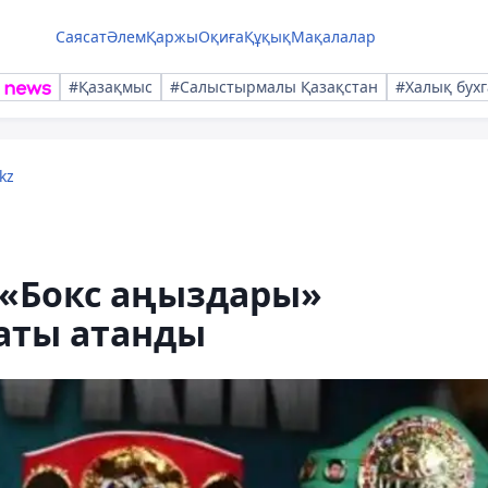
Саясат
Әлем
Қаржы
Оқиға
Құқық
Мақалалар
#Қазақмыс
#Салыстырмалы Қазақстан
#Халық бухг
kz
 «Бокс аңыздары»
аты атанды