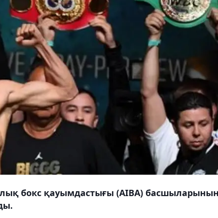
ық бокс қауымдастығы (AIBA) басшыларыны
ды.