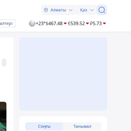
Алматы
Қаз
+23°
$
467.48
€
539.52
₽
5.73
алтері
Соңғы
Танымал