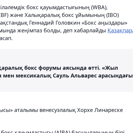
үкіләлемдік бокс қауымдастығының (WBA),
BF) және Халықаралық бокс ұйымының (IBO)
ақстандық Геннадий Головкин «Бокс аңыздары»
ында жеңімпаз болды, деп хабарлайды
Қазақпар
асап.
қаралық бокс форумы аясында өтті. «Жыл
н мен мексикалық Сауль Альварес арасындағы
шысы» аталымы венесуэлалық Хорхе Линареске
бокс қауымдастығы (AIBA) басшыларының бірі