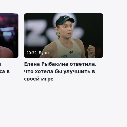
20:32, Бүгін
л
Елена Рыбакина ответила,
са в
что хотела бы улучшить в
своей игре