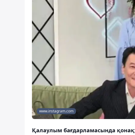
www.instagram.com
Қалаулым бағдарламасында қонақт