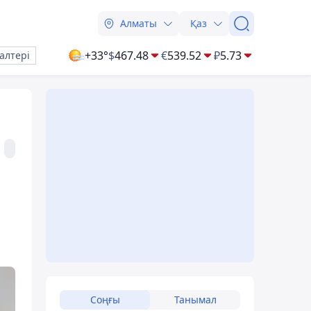
Алматы
Қаз
+33°
$
467.48
€
539.52
₽
5.73
алтері
Соңғы
Танымал