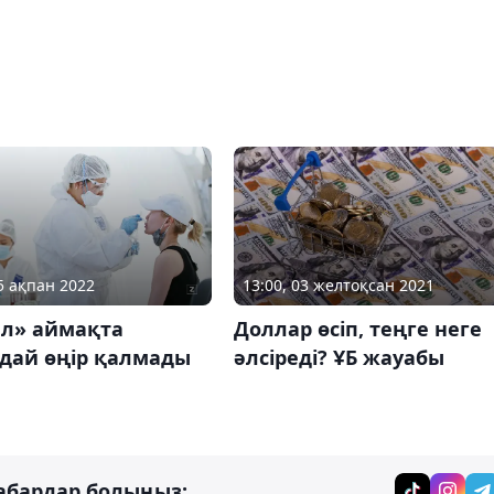
25 ақпан 2022
13:00, 03 желтоқсан 2021
л» аймақта
Доллар өсіп, теңге неге
дай өңір қалмады
әлсіреді? ҰБ жауабы
абардар болыңыз: