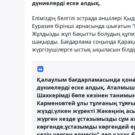
дүниелерді еске алдық.
Еліміздің белгілі эстрада әншілері Қ
Еуразия бірінші арнасында шығатын 
Жұлдызды жұп бақытты болудың құпиял
шақырды. Бағдарлама соңында Қарақа
жүргізушілерге ыстық ықыласын білді
Қалаулым бағдарламасында қонақ
дүниелерді еске алдық. Аталмыш 
Шаxкерімді бөпе кезінен танимын
Карменовтей ұлы тұлғаның тұяғ
жүзді,үлкен жүректі Жәкеңнің асы
жүрген кезде ұстазымызды сұм а
көргенде,ұстазымды көргендей е
көзін көрген өлмесін" деп қазақ б