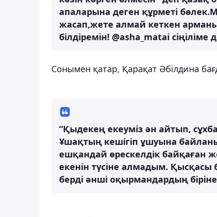
апаларына деген құрметі бөлек
жасап,жете алмай кеткен арманы
білдіремін! @asha_matai сіңіліме д
Сонымен қатар, Қарақат Әбілдина ба
“Қыдекең екеуміз ән айтып, сұхб
Ұшақтың кешігіп ұшуына байланы
ешқандай өрескелдік байқаған ж
екенін түсіне алмадым. Қысқасы б
берді әнші оқырмандардың біріне