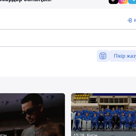
Пікір жаз
үгін
15:28, Бүгін