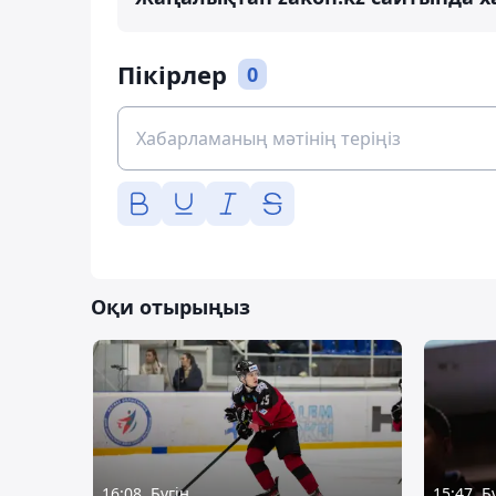
Пікірлер
0
Оқи отырыңыз
16:08, Бүгін
15:47, Б