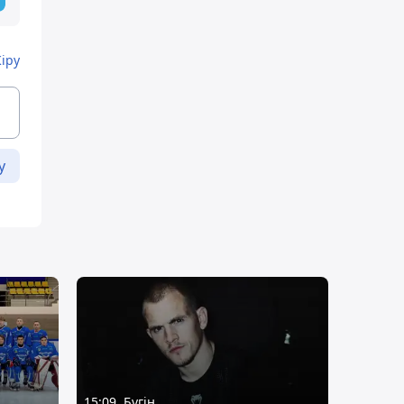
Кіру
у
15:09, Бүгін