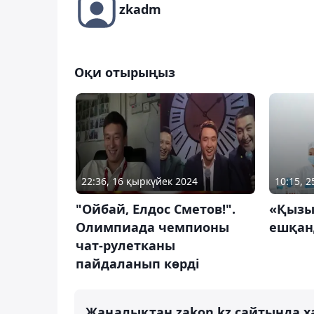
zkadm
Оқи отырыңыз
22:36, 16 қыркүйек 2024
10:15, 
"Ойбай, Елдос Сметов!".
«Қызы
Олимпиада чемпионы
ешқан
чат-рулетканы
пайдаланып көрді
Жаңалықтан zakon.kz сайтында х