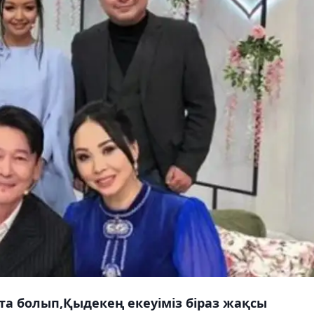
а болып,Қыдекең екеуіміз біраз жақсы