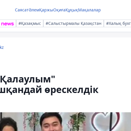
Саясат
Әлем
Қаржы
Оқиға
Құқық
Мақалалар
#Қазақмыс
#Салыстырмалы Қазақстан
#Халық бухг
kz
"Қалаулым"
шқандай өрескелдік