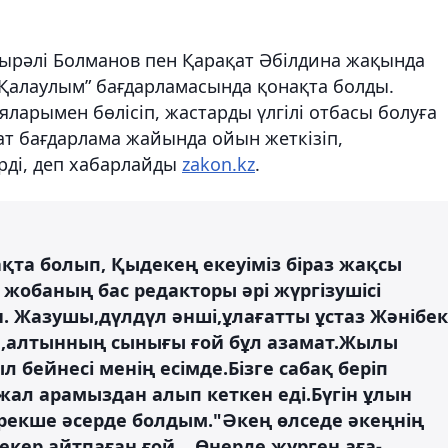
ыдырәлі Болманов пен Қарақат Әбілдина жақында
“Қалаулым” бағдарламасында қонақта болды.
арымен бөлісіп, жастарды үлгілі отбасы болуға
т бағдарлама жайында ойын жеткізіп,
рді, деп хабарлайды
zakon.kz
.
та болып, Қыдекең екеуіміз біраз жақсы
жобаның бас редакторы әрі жүргізушісі
. Жазушы,дүлдүл әнші,ұлағатты ұстаз Жәнібек
ы,алтынның сынығы ғой бұл азамат.Жылы
л бейнесі менің есімде.Бізге сабақ беріп
жал арамыздан алып кеткен еді.Бүгін ұлын
рекше әсерде болдым."Әкең өлседе әкеңнің
екер айтпаған ғой... Өнерде жүрген аға-