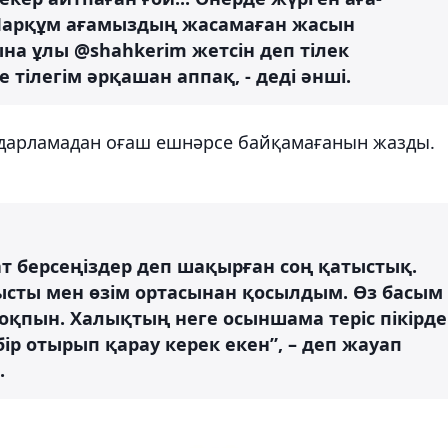
.Марқұм ағамыздың жасамаған жасын
на ұлы @shahkerim жетсін деп тілек
е тілегім әрқашан аппақ, - деді әнші.
ғдарламадан оғаш ешнәрсе байқамағанын жазды.
ат берсеңіздер деп шақырған соң қатыстық.
сты мен өзім ортасынан қосылдым. Өз басым
оқпын. Халықтың неге осыншама теріс пікірде
ір отырып қарау керек екен”, – деп жауап
.