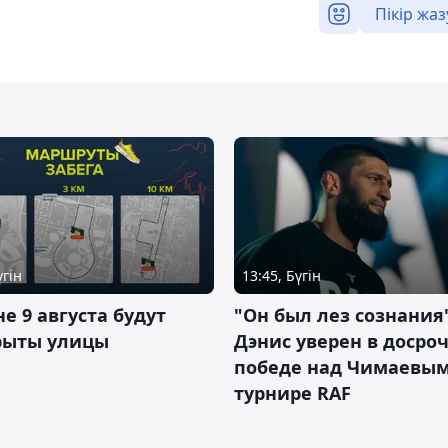
Пікір жаз
үгін
13:45, Бүгін
не 9 августа будут
"Он был лез сознания"
рыты улицы
Дэнис уверен в досро
победе над Чимаевым
турнире RAF