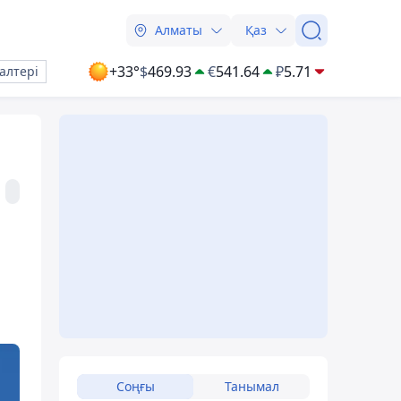
Алматы
Қаз
+33°
$
469.93
€
541.64
₽
5.71
алтері
Соңғы
Танымал