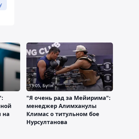
у
13:05, Бүгін
:
"Я очень рад за Мейирима":
чной
менеджер Алимханулы
 на
Климас о титульном бое
Нурсултанова