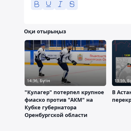
Оқи отырыңыз
14:36, Бүгін
13:59, Б
"Кулагер" потерпел крупное
В Аста
фиаско против "АКМ" на
перек
Кубке губернатора
Оренбургской области