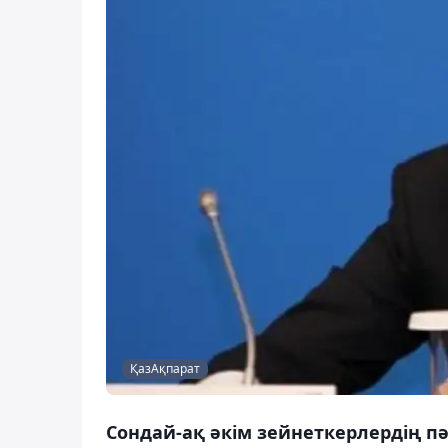
ҚазАқпарат
Сондай-ақ әкім зейнеткерлердің п