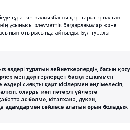
беде тұратын жалғызбасты қарттарға арналған
мнің ұсынысы әлеуметтік бағдарламалар және
масының отырысында айтылды. Бұл туралы
ыз өздері тұратын зейнеткерлердің басын қосу
ерлер мен дәрігерлерден басқа ешкіммен
е өздері сияқты қарт кісілермен әңгімелесіп,
ісіп, оларды көп пәтерлі үйлерге
абатта ас бөлме, кітапхана, дүкен,
а адамдармен сөйлесе алатын орын болады»,