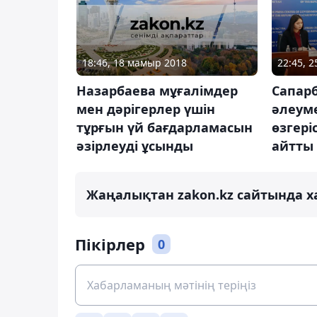
18:46, 18 мамыр 2018
22:45, 
Назарбаева мұғалімдер
Сапар
мен дәрігерлер үшін
әлеуме
тұрғын үй бағдарламасын
өзгері
әзірлеуді ұсынды
айтты
Жаңалықтан zakon.kz сайтында х
Пікірлер
0