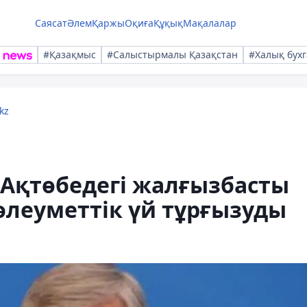
Саясат
Әлем
Қаржы
Оқиға
Құқық
Мақалалар
#Қазақмыс
#Салыстырмалы Қазақстан
#Халық бухг
kz
 Ақтөбедегі жалғызбасты
әлеуметтік үй тұрғызуды