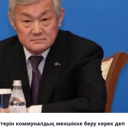
әтерін коммуналдық меншікке беру керек деп