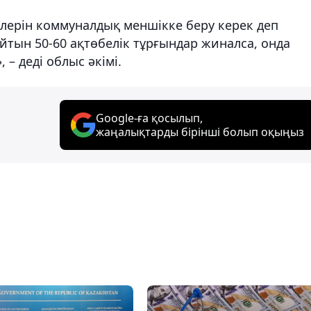
рлерін коммуналдық меншікке беру керек деп
йтын 50-60 ақтөбелік тұрғындар жиналса, онда
 – деді облыс әкімі.
Google-ға қосылып,
жаңалықтарды бірінші болып оқыңыз