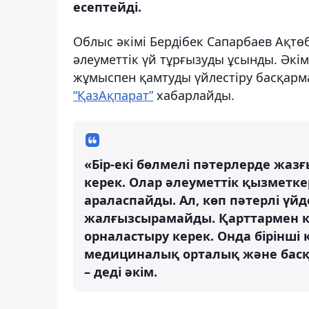
есептейді.
Облыс әкімі Бердібек Сапарбаев Ақтө
әлеуметтік үй тұрғызуды ұсынды. Әкі
жұмыспен қамтуды үйлестіру басқар
“ҚазАқпарат”
хабарлайды.
«Бір-екі бөлмелі пәтерлерде жазғ
керек. Олар әлеуметтік қызметк
араласпайды. Ал, көп пәтерлі үйд
жалғызсырамайды. Қарттармен кел
орналастыру керек. Онда бірінші қ
медициналық орталық және басқ
– деді әкім.