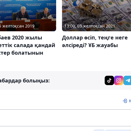
13:00, 03 желтоқсан 2021
25 желтоқсан 2019
Доллар өсіп, теңге неге
баев 2020 жылы
әлсіреді? ҰБ жауабы
ттік салада қандай
стер болатынын
абардар болыңыз: