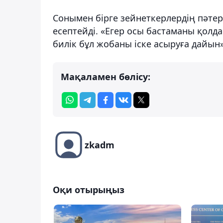
Сонымен бірге зейнеткерлердің пәте
есептейді. «Егер осы бастаманы қолда
билік бұл жобаны іске асыруға дайын»,
Мақаламен бөлісу:
zkadm
Оқи отырыңыз