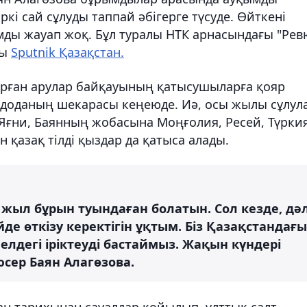
і сай сұлуды таппай әбігерге түсуде. Өйткені
мды жауап жоқ. Бұл туралы НТК арнасындағы "Рев
ды
Sputnik Қазақстан.
ырған арулар байқауының қатысушыларға қояр
 доданың шекарасы кеңеюде. Иә, осы жылы сұлул
Яғни, Баянның жобасына Моңғолия, Ресей, Түркия
 қазақ тілді қыздар да қатыса алады.
 жыл бұрын туындаған болатын. Сол кезде, дә
е өткізу керектігін ұқтым. Біз Қазақстандағы
 елдегі іріктеуді бастаймыз. Жақын күндері
сер Баян Алагөзова.
тан тарихынан сауалдар қойылып, ұлттық салт-