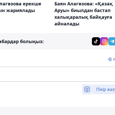
Алагөзова ерекше
Баян Алагөзова: «Қазақ
ын жариялады
Аруы» биылдан бастап
халықаралық байқауға
айналады
абардар болыңыз:
Пікір жаз