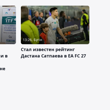
13:26, Бүгін
Стал известен рейтинг
и в
Дастана Сатпаева в EA FC 27
ане