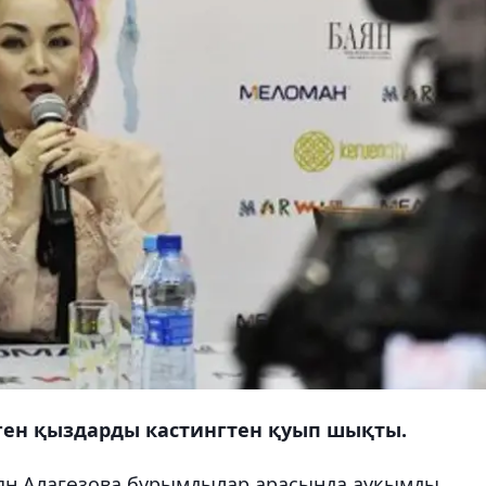
еген қыздарды кастингтен қуып шықты.
Баян Алагөзова бұрымдылар арасында ауқымды