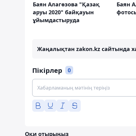
Баян 
Баян Алагөзова "Қазақ
фотос
аруы 2020" байқауын
ұйымдастыруда
Жаңалықтан zakon.kz сайтында х
Пікірлер
0
Оқи отырыңыз