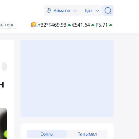
Алматы
Қаз
+32°
$
469.93
€
541.64
₽
5.71
алтері
н
Соңғы
Танымал