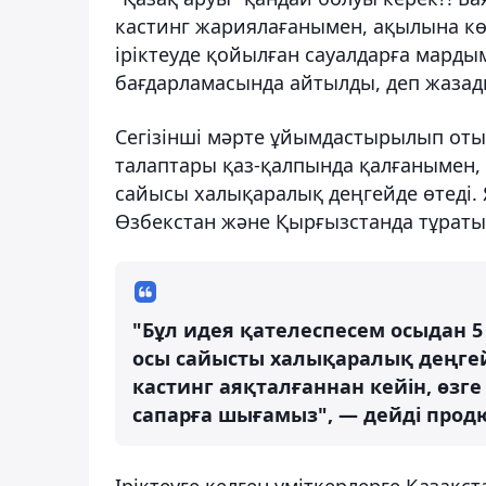
кастинг жариялағанымен, ақылына көрк
іріктеуде қойылған сауалдарға марды
бағдарламасында айтылды, деп жаза
Сегізінші мәрте ұйымдастырылып от
талаптары қаз-қалпында қалғанымен,
сайысы халықаралық деңгейде өтеді. 
Өзбекстан және Қырғызстанда тұратын
"Бұл идея қателеспесем осыдан 5
осы сайысты халықаралық деңгейд
кастинг аяқталғаннан кейін, өзге
сапарға шығамыз", — дейді продю
Іріктеуге келген үміткерлерге Қазақс