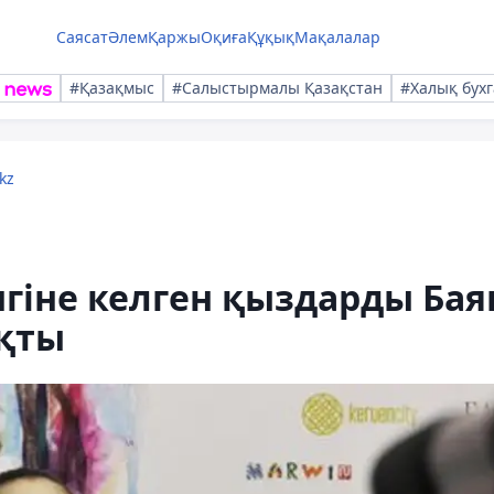
Саясат
Әлем
Қаржы
Оқиға
Құқық
Мақалалар
#Қазақмыс
#Салыстырмалы Қазақстан
#Халық бухг
kz
нгіне келген қыздарды Бая
қты