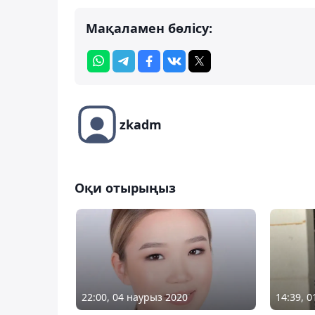
Мақаламен бөлісу:
zkadm
Оқи отырыңыз
14:39, 
22:00, 04 наурыз 2020