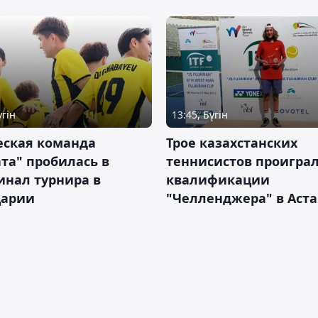
үгін
13:45, Бүгін
ская команда
Трое казахстанских
та" пробилась в
теннисистов проиграл
инал турнира в
квалификации
арии
"Челленджера" в Аст