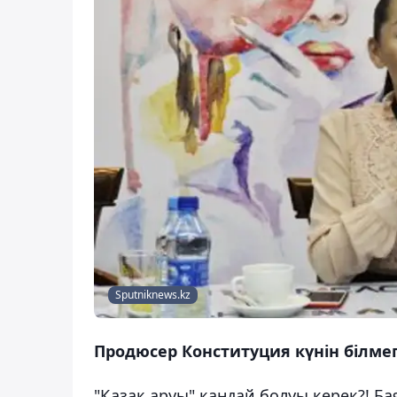
Sputniknews.kz
Продюсер Конституция күнін білм
"Қазақ аруы" қандай болуы керек?! 