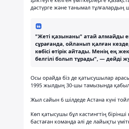
дәстүрге және танымал тұлғалардың
"Жеті қазынаны" атай алмайды е
сұрағанда, ойланып қалған кезде
көбісі өтірік айтады. Менің ең же
белгілі болып тұрады", — дейді 
Осы орайда біз де қатысушылар арасы
1995 жылдың 30-шы тамызында қабыл
Жыл сайын 6 шілдеде Астана күні той
Көп қатысушы бұл кастингтің бірінші 
бастаған команда әлі де лайықты үмітк