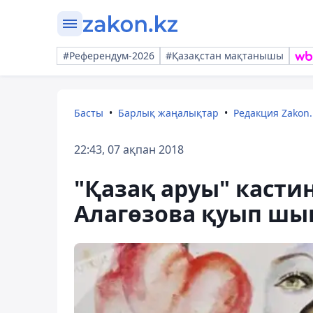
#Референдум-2026
#Қазақстан мақтанышы
Басты
Барлық жаңалықтар
Редакция Zakon.
22:43, 07 ақпан 2018
"Қазақ аруы" касти
Алагөзова қуып шы