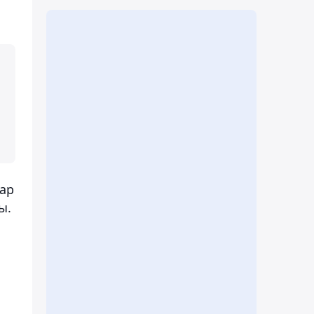
лар
ы.