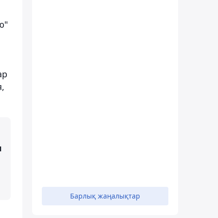
ю"
ар
,
л
Барлық жаңалықтар