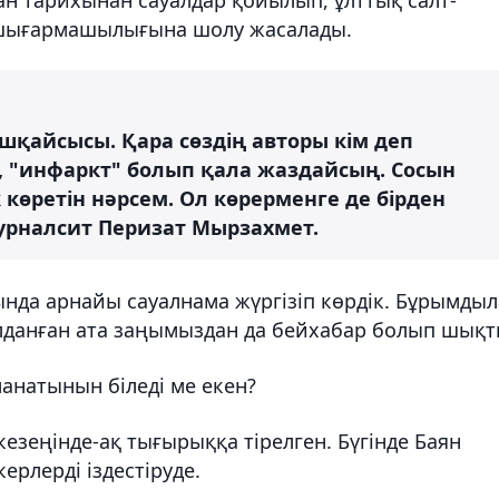
 шығармашылығына шолу жасалады.
шқайсысы. Қара сөздің авторы кім деп
, "инфаркт" болып қала жаздайсың. Сосын
к көретін нәрсем. Ол көрерменге де бірден
журналсит Перизат Мырзахмет.
нда арнайы сауалнама жүргізіп көрдік. Бұрымды
данған ата заңымыздан да бейхабар болып шықт
ланатынын біледі ме екен?
кезеңінде-ақ тығырыққа тірелген. Бүгінде Баян
ерлерді іздестіруде.