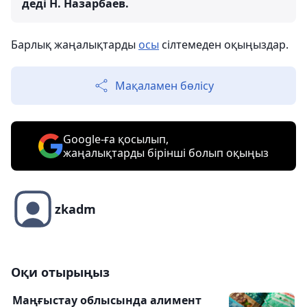
деді Н. Назарбаев.
Барлық жаңалықтарды
осы
сілтемеден оқыңыздар.
Мақаламен бөлісу
Google-ға қосылып,
жаңалықтарды бірінші болып оқыңыз
zkadm
Оқи отырыңыз
Маңғыстау облысында алимент