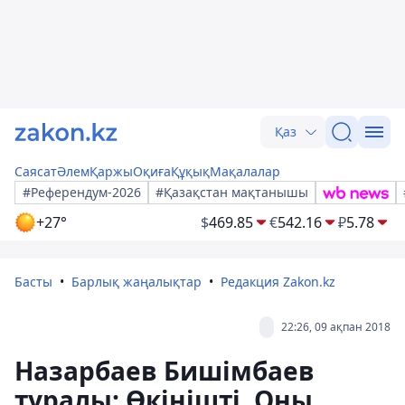
Қаз
Саясат
Әлем
Қаржы
Оқиға
Құқық
Мақалалар
#Референдум-2026
#Қазақстан мақтанышы
+27°
$
469.85
€
542.16
₽
5.78
Басты
Барлық жаңалықтар
Редакция Zakon.kz
22:26, 09 ақпан 2018
Назарбаев Бишімбаев
туралы: Өкінішті. Оны