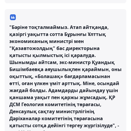
"Бәріне тоқталмаймыз. Атап айтқанда,
қазіргі уақытта сотта Бұрынғы Ұлттық
экономиканың министрі мен
"Қазавтожолдың" бас директорына
қатысты қылмыстық ісі қаралуда.
Шынымды айтсам, экс-министр Қуандық
Бишімбаевқа аяушылықпен қараймын, оны
оқыттық, «Болашақ» бағдарламасынан
өттi, оған үлкен үміт арттық. Міне, осындай
жағдай болды. Адамдарды дайындау үшін
қаншама уақыт пен қаржы жұмсадық. ҚР
ДСМ Геология комитетінің төрағасы,
Денсаулық сақтау министрлігінің
Дәріханалар комитетінің төрағасына
қатысты сотқа дейінгі тергеу жүргізілуде", -