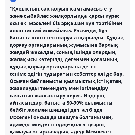
"Құқықтың сақталуын қамтамасыз ету
және сыбайлас жемқорлыққа қарсы күрес
осы екі мәселені біз әрқашан күн тәртібінен
алып тастай алмаймыз. Расында, бұл
бағытта көптеген шаруа атқарылды. Құқық
қорғау органдарының жұмысына барлық
жағдай жасалды, соның ішінде олардың
жалақысы көтерілді, дегенмен қоғамның
құқық қорғау органдарына деген
сенімсіздігін тудыратын себептер әлі де бар.
Осыған байланысты қылмыстық істі қатаң
жазалауды төмендету мен ізгілендіру
саясатын жалғастыру керек. Өздерің
айтасыңдар, батыста 80-90% қылмысты
бейбіт жолмен шешеді деп, ал бізде
мәселені онсыз да шешуге болғанымен,
адамды міндетті түрде қолға түсіріп,
қамауға отырғызады», - деді Мемлекет