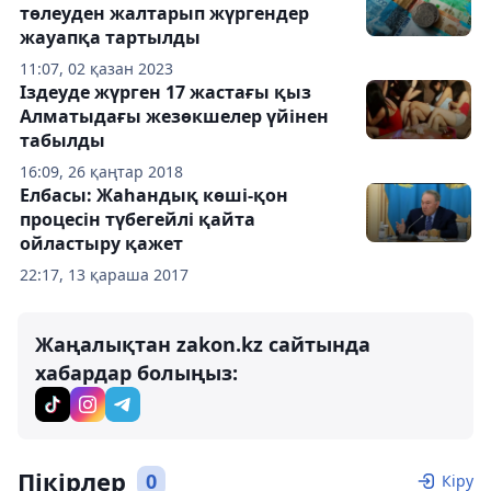
төлеуден жалтарып жүргендер
жауапқа тартылды
11:07, 02 қазан 2023
Іздеуде жүрген 17 жастағы қыз
Алматыдағы жезөкшелер үйінен
табылды
16:09, 26 қаңтар 2018
Елбасы: Жаһандық көші-қон
процесін түбегейлі қайта
ойластыру қажет
22:17, 13 қараша 2017
Жаңалықтан zakon.kz сайтында
хабардар болыңыз:
Пікірлер
0
Кіру