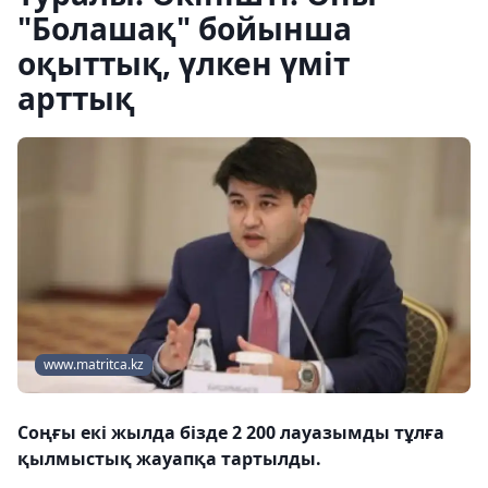
"Болашақ" бойынша
оқыттық, үлкен үміт
арттық
www.matritca.kz
Соңғы екi жылда бiзде 2 200 лауазымды тұлға
қылмыстық жауапқа тартылды.