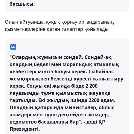
басшысы.
Оның айтуынша, құқық қорғау органдарының
қызметкерлеріне қатаң талаптар қойылады.
"Олардың жұмысын сондай. Сондай-ақ
олардың беделі мен моральдық-этикалық
келбеттері мінсіз болуы керек. Сыбайлас
жемқорлықпен белсендi күрестi жалғастыру
керек. Соңғы екi жылда бiзде 2 200
лауазымды тұлға қылмыстық жауапқа
тартылды. Екі жылдың ішінде 2200 адам.
Олардың қатарында министрлер, облыс
әкiмдерi мен түрлi деңгейдегi әкiмдер,
ведомство басшылары бар", - деді ҚР
Президенті.