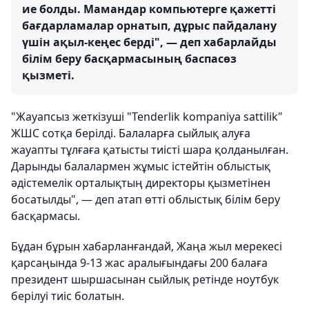
ие болды. Мамандар компьютерге қажетті
бағдарламалар орнатып, дұрыс пайдалану
үшін ақыл-кеңес берді", — деп хабарлайды
білім беру басқармасының баспасөз
қызметі.
"Жауапсыз жеткізуші "Tenderlik kompaniya sattilik"
ЖШС сотқа берілді. Балаларға сыйлық алуға
жауапты тұлғаға қатысты тиісті шара қолданылған.
Дарынды балалармен жұмыс істейтін облыстық
әдістемелік орталықтың директоры қызметінен
босатылды", — деп атап өтті облыстық білім беру
басқармасы.
Бұдан бұрын хабарланғандай, Жаңа жыл мерекесі
қарсаңында 9-13 жас аралығындағы 200 балаға
президент шыршасынан сыйлық ретінде ноутбук
берілуі тиіс болатын.