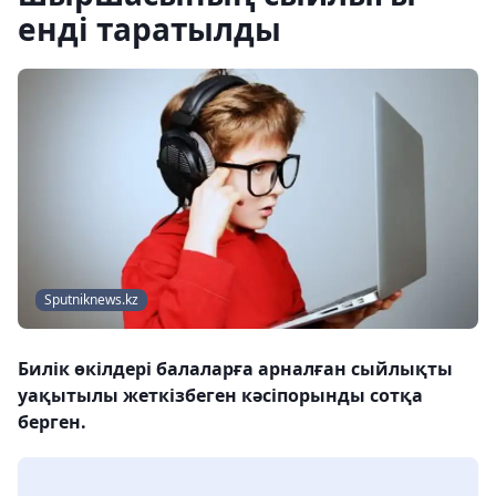
енді таратылды
Sputniknews.kz
Билік өкілдері балаларға арналған сыйлықты
уақытылы жеткізбеген кәсіпорынды сотқа
берген.