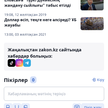
Елбасыға "Түркі дүниесінің
жандану сыйлығы" табыс етілді
19:08, 12 желтоқсан 2019
Доллар өсіп, теңге неге әлсіреді? ҰБ
жауабы
13:00, 03 желтоқсан 2021
Жаңалықтан zakon.kz сайтында
хабардар болыңыз:
Пікірлер
0
Кіру
Пікір жазу