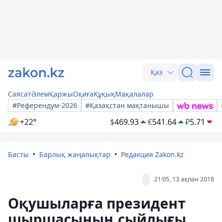
Қаз
Саясат
Әлем
Қаржы
Оқиға
Құқық
Мақалалар
#Референдум-2026
#Қазақстан мақтанышы
+22°
$
469.93
€
541.64
₽
5.71
Басты
Барлық жаңалықтар
Редакция Zakon.kz
21:05, 13 ақпан 2018
Оқушыларға президент
шыршасының сыйлығы