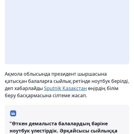
Ақмола облысында президент шыршасына
қатысқан балаларға сыйлық ретінде ноутбук берілді,
деп хабарлайды
Sputnik Қазақстан
өңірдің білім
беру басқармасына сілтеме жасап.
"Өткен демалыста балалардың бәріне
ноутбук үлестірдік. Әрқайсысы сыйлыққа