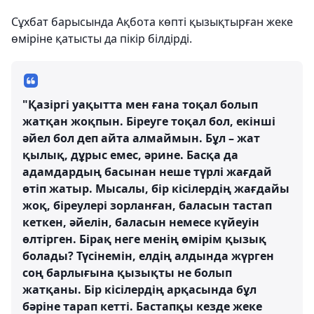
Сұхбат барысында Ақбота көпті қызықтырған жеке
өміріне қатысты да пікір білдірді.
"Қазіргі уақытта мен ғана тоқал болып
жатқан жоқпын. Біреуге тоқал бол, екінші
әйел бол деп айта алмаймын. Бұл – жат
қылық, дұрыс емес, әрине. Басқа да
адамдардың басынан неше түрлі жағдай
өтіп жатыр. Мысалы, бір кісілердің жағдайы
жоқ, біреулері зорланған, баласын тастап
кеткен, әйелін, баласын немесе күйеуін
өлтірген. Бірақ неге менің өмірім қызық
болады? Түсінемін, елдің алдында жүрген
соң барлығына қызықты не болып
жатқаны. Бір кісілердің арқасында бұл
бәріне тарап кетті. Бастапқы кезде жеке