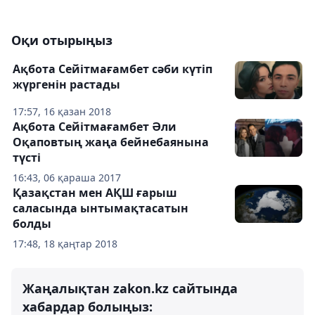
Оқи отырыңыз
Ақбота Сейітмағамбет сәби күтіп
жүргенін растады
17:57, 16 қазан 2018
Ақбота Сейітмағамбет Әли
Оқаповтың жаңа бейнебаянына
түсті
16:43, 06 қараша 2017
Қазақстан мен АҚШ ғарыш
саласында ынтымақтасатын
болды
17:48, 18 қаңтар 2018
Жаңалықтан zakon.kz сайтында
хабардар болыңыз: