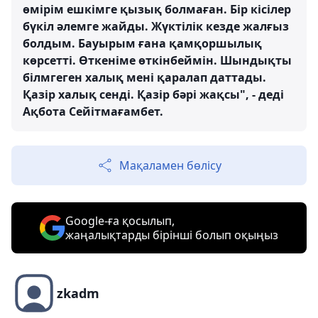
өмірім ешкімге қызық болмаған. Бір кісілер
бүкіл әлемге жайды. Жүктілік кезде жалғыз
болдым. Бауырым ғана қамқоршылық
көрсетті. Өткеніме өткінбеймін. Шындықты
білмгеген халық мені қаралап даттады.
Қазір халық сенді. Қазір бәрі жақсы", - деді
Ақбота Сейітмағамбет.
Мақаламен бөлісу
Google-ға қосылып,
жаңалықтарды бірінші болып оқыңыз
zkadm