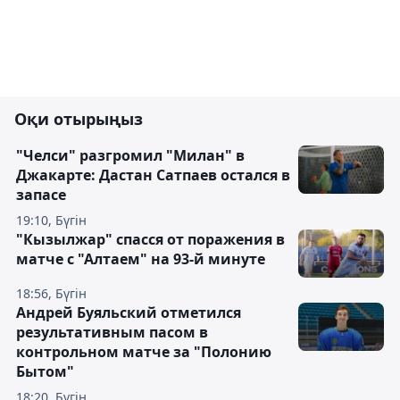
Оқи отырыңыз
"Челси" разгромил "Милан" в
Джакарте: Дастан Сатпаев остался в
запасе
19:10, Бүгін
"Кызылжар" спасся от поражения в
матче с "Алтаем" на 93-й минуте
18:56, Бүгін
Андрей Буяльский отметился
результативным пасом в
контрольном матче за "Полонию
Бытом"
18:20, Бүгін