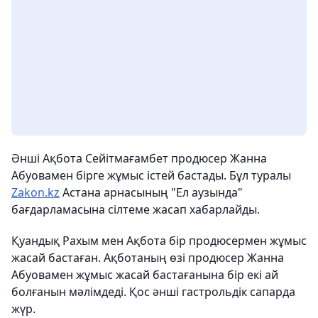
Әнші Ақбота Сейітмағамбет продюсер Жанна
Абуовамен бірге жұмыс істей бастады. Бұл туралы
Zakon.kz
Астана арнасының "Ел аузында"
бағдарламасына сілтеме жасап хабарлайды.
Қуандық Рахым мен Ақбота бір продюсермен жұмыс
жасай бастаған. Ақботаның өзі продюсер Жанна
Абуовамен жұмыс жасай бастағанына бір екі ай
болғанын мәлімдеді. Қос әнші гастрольдік сапарда
жүр.