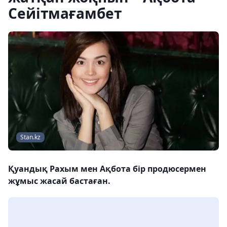
Сейітмағамбет
Stan.kz
Қуандық Рахым мен Ақбота бір продюсермен
жұмыс жасай бастаған.