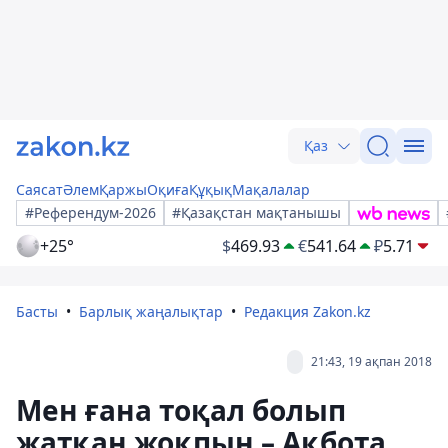
Қаз
Саясат
Әлем
Қаржы
Оқиға
Құқық
Мақалалар
#Референдум-2026
#Қазақстан мақтанышы
+25°
$
469.93
€
541.64
₽
5.71
Басты
Барлық жаңалықтар
Редакция Zakon.kz
21:43, 19 ақпан 2018
Мен ғана тоқал болып
жатқан жоқпын – Ақбота