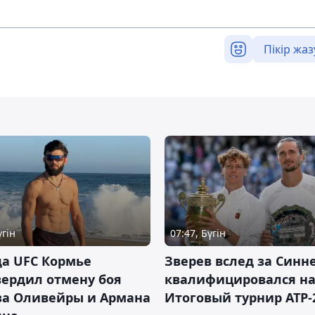
Пікір жаз
үгін
07:47, Бүгін
а UFC Кормье
Зверев вслед за Синн
ердил отмену боя
квалифицировался н
за Оливейры и Армана
Итоговый турнир ATP-