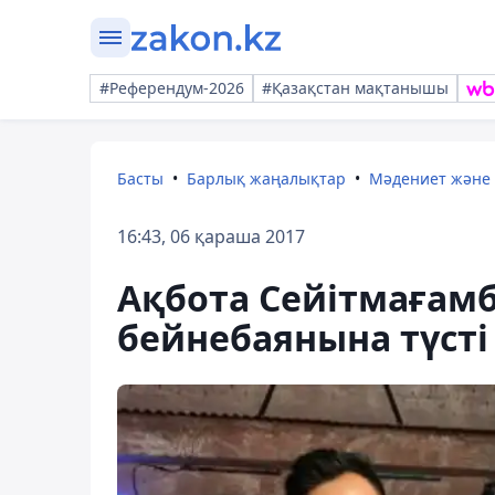
#Референдум-2026
#Қазақстан мақтанышы
Басты
Барлық жаңалықтар
Мәдениет және
16:43, 06 қараша 2017
Ақбота Сейітмағам
бейнебаянына түсті