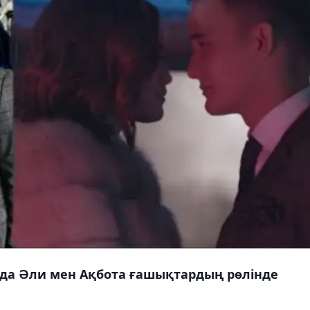
да Әли мен Ақбота ғашықтардың рөлінде