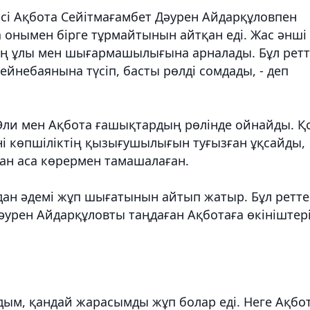
сі Ақбота Сейітмағамбет Дәурен Айдарқұловпен
а онымен бірге тұрмайтынын айтқан еді. Жас әнші
ның ұлы мен шығармашылығына арналады. Бұл рет
йнебаянына түсіп, басты рөлді сомдады, - деп
Әли мен Ақбота ғашықтардың рөлінде ойнайды. Қ
ені көпшіліктің қызығушылығын туғызған ұқсайды,
нан аса көрермен тамашалаған.
дан әдемі жұп шығатынын айтып жатыр. Бұл ретте
Дәурен Айдарқұловты таңдаған Ақботаға өкініштер
лдым, қандай жарасымды жұп болар еді. Неге Ақбо