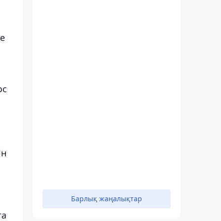
те
ос
ін
Барлық жаңалықтар
та