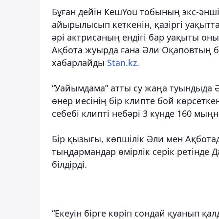
Бұған дейін КешYou тобының экс-әнші
айырылысып кеткенін, қазіргі уақытт
әрі актрисаның ендігі бар уақыты о
Ақбота жуырда ғана Әли Оқаповтың бе
хабарлайды
Stan.kz.
“Уайымдама” атты су жаңа туындыда 
өнер иесінің бір клипте бой көрсетк
себебі клипті небәрі 3 күнде 160 мың
Бір қызығы, көпшілік Әли мен Ақбота
тыңдармандар өмірлік серік ретінде 
білдірді.
“Екеуін бірге көріп сондай қуанып қа