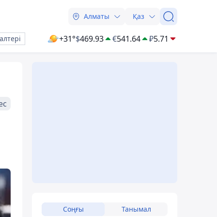
Алматы
Қаз
+31°
$
469.93
€
541.64
₽
5.71
алтері
ес
Соңғы
Танымал