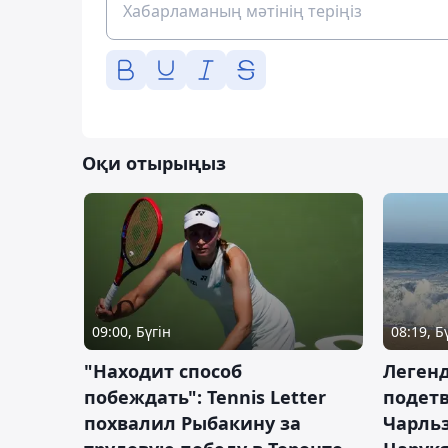
Оқи отырыңыз
09:00, Бүгін
08:19, Б
"Находит способ
Легенд
побеждать": Tennis Letter
подетв
похвалил Рыбакину за
Чарль