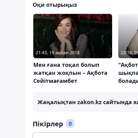
Оқи отырыңыз
21:43, 19 ақпан 2018
23:18, 0
Мен ғана тоқал болып
"Ақбот
жатқан жоқпын – Ақбота
шықпаш
Сейітмағамбет
болад
Жаңалықтан zakon.kz сайтында х
Пікірлер
0