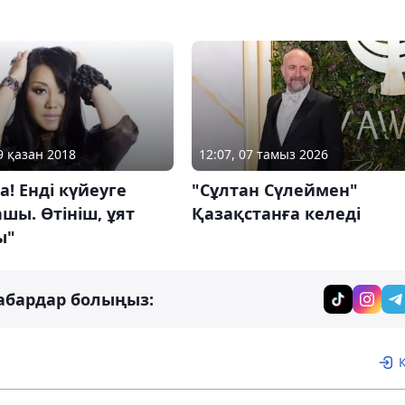
12:07, 07 тамыз 2026
9 қазан 2018
"Сұлтан Сүлеймен"
а! Енді күйеуге
Қазақстанға келеді
ы. Өтініш, ұят
ы"
абардар болыңыз: