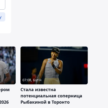
у
07:08, Бүгін
ером
Cтала известна
а
потенциальная соперница
2026
Рыбакиной в Торонто