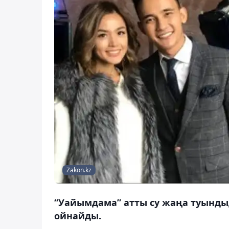
Zakon.kz
“Уайымдама” атты су жаңа туынды
ойнайды.