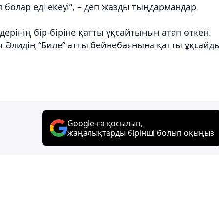
 болар еді екеуі”, – деп жазды тыңдармандар.
дерінің бір-біріне қатты ұқсайтынын атап өткен.
ды Әлидің “Биле” атты бейнебаянына қатты ұқсайды
Google-ға қосылып,
жаңалықтарды бірінші болып оқыңыз