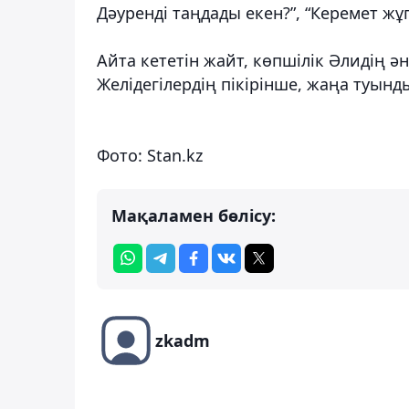
Дәуренді таңдады екен?”, “Керемет жұп
Айта кететін жайт, көпшілік Әлидің ән
Желідегілердің пікірінше, жаңа туын
Фото: Stan.kz
Мақаламен бөлісу:
zkadm