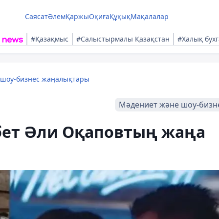
Саясат
Әлем
Қаржы
Оқиға
Құқық
Мақалалар
#Қазақмыс
#Салыстырмалы Қазақстан
#Халық бухг
 шоу-бизнес жаңалықтары
Мәдениет және шоу-бизн
бет Әли Оқаповтың жаңа