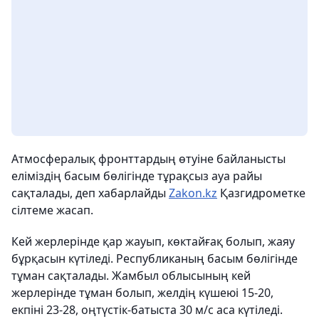
Атмосфералық фронттардың өтуіне байланысты
еліміздің басым бөлігінде тұрақсыз ауа райы
сақталады, деп хабарлайды
Zakon.kz
Қазгидрометке
сілтеме жасап.
Кей жерлерінде қар жауып, көктайғақ болып, жаяу
бұрқасын күтіледі. Республиканың басым бөлігінде
тұман сақталады. Жамбыл облысының кей
жерлерінде тұман болып, желдің күшеюі 15-20,
екпіні 23-28, оңтүстік-батыста 30 м/с аса күтіледі.