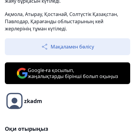
жаяу бұрқасын күтіледі.
Ақмола, Атырау, Қостанай, Солтүстік Қазақстан,
Павлодар, Қарағанды облыстарының кей
жерлерінің тұман күтіледі.
Мақаламен бөлісу
Google-ға қосылып,
жаңалықтарды бірінші болып оқыңыз
zkadm
Оқи отырыңыз