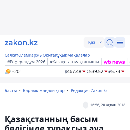
Қаз
Саясат
Әлем
Қаржы
Оқиға
Құқық
Мақалалар
#Референдум-2026
#Қазақстан мақтанышы
+20°
$
467.48
€
539.52
₽
5.73
Басты
Барлық жаңалықтар
Редакция Zakon.kz
16:56, 20 ақпан 2018
Қазақстанның басым
бөлігінде тұрақсыз ауа