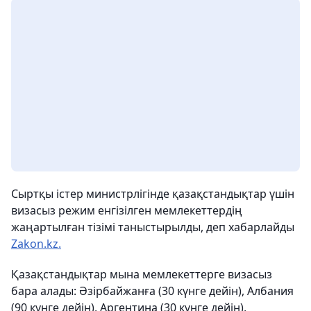
Сыртқы істер министрлігінде қазақстандықтар үшін
визасыз режим енгізілген мемлекеттердің
жаңартылған тізімі таныстырылды, деп хабарлайды
Zakon.kz.
Қазақстандықтар мына мемлекеттерге визасыз
бара алады: Әзірбайжанға (30 күнге дейін), Албания
(90 күнге дейін), Аргентина (30 күнге дейін),