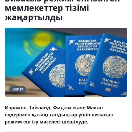
мемлекеттер тізімі
жаңартылды
Stan.kz
Израиль, Тайланд, Фиджи және Макао
елдерімен қазақстандықтар үшін визасыз
режим енгізу мәселесі шешілуде.