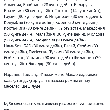
Армения, Барбадос (28 күнге дейін), Беларусь,
Бразилия (30 күнге дейін), Гонконг (14 күнге дейін),
Грузия (90 күнге дейін), Индонезия (30 күнге дейін),
Колумбия (90 күнге дейін), Корея (30 күнге дейін),
Коста-Рика (90 күнге дейін), Қырғызстан, Македония
(90 күнге дейін), Малайзия (30 күнге дейін), Молдова
(90 күнге дейін), Моңғолия (90 күнге дейін),
Намибия, БАӘ (30 күнге дейін), Ресей, Сербия (30
күнге дейін), Тәжікстан, Түркия (30 күнге дейін),
Өзбекстан, Украина (90 күнге дейін) Филиппин (30
күнге дейін), Эквадор (30 күнге дейін).
Израиль, Тайланд, Фиджи және Макао елдерімен
қазақстандықтар үшін визасыз режим енгізу
мәселесі шешілуде.
Куба мемлекетімен визасыз режим әлі күшіне енген
жоқ.