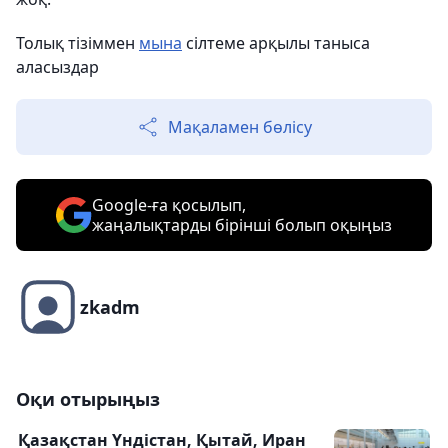
Толық тізіммен
мына
сілтеме арқылы таныса
аласыздар
Мақаламен бөлісу
Google-ға қосылып,
жаңалықтарды бірінші болып оқыңыз
zkadm
Оқи отырыңыз
Қазақстан Үндістан, Қытай, Иран