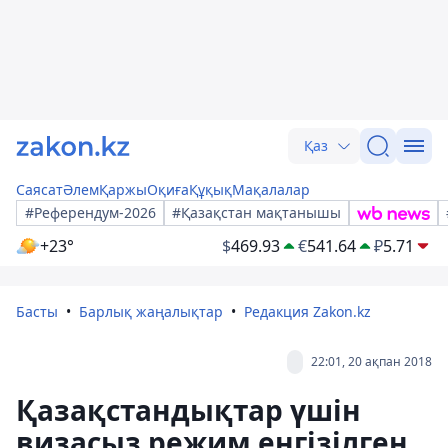
Қаз
Саясат
Әлем
Қаржы
Оқиға
Құқық
Мақалалар
#Референдум-2026
#Қазақстан мақтанышы
+23°
$
469.93
€
541.64
₽
5.71
Басты
Барлық жаңалықтар
Редакция Zakon.kz
22:01, 20 ақпан 2018
Қазақстандықтар үшін
визасыз режим енгізілген