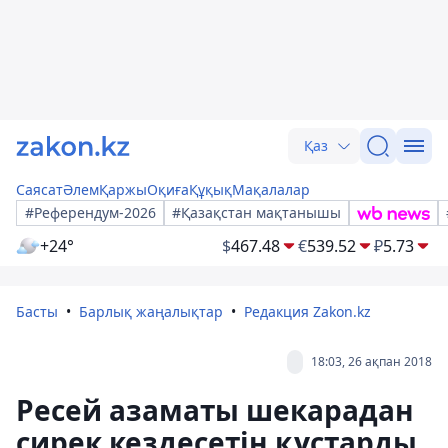
Қаз
Саясат
Әлем
Қаржы
Оқиға
Құқық
Мақалалар
#Референдум-2026
#Қазақстан мақтанышы
+24°
$
467.48
€
539.52
₽
5.73
Басты
Барлық жаңалықтар
Редакция Zakon.kz
18:03, 26 ақпан 2018
Ресей азаматы шекарадан
сирек кездесетін құстарды