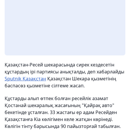
Қазақстан-Ресей шекарасында сирек кездесетін
құстардың ірі партиясы анықталды, деп хабарлайды
Sputnik Қазақстан
Қазақстан Шекара қызметінің
баспасөз қызметіне сілтеме жасап.
Құстарды алып өтпек болған ресейлік азамат
Қостанай шекаралық жасағының "Қайрақ авто"
бекетінде ұсталған. 33 жастағы ер адам Ресейден
Қазақстанға Kia көлігімен келе жатқан көрінеді.
Көлігін тінту барысында 90 пайызторғай табылған.