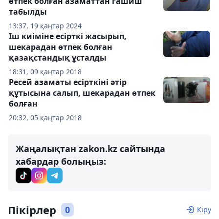
өтпек болған азаматтан гашиш
табылды
13:37, 19 қаңтар 2024
Іш киіміне есірткі жасырып,
шекарадан өтпек болған
қазақстандық ұсталды
18:31, 09 қаңтар 2018
Ресей азаматы есірткіні әтір
құтысына салып, шекарадан өтпек
болған
20:32, 05 қаңтар 2018
Жаңалықтан zakon.kz сайтында
хабардар болыңыз:
Пікірлер
0
Кіру