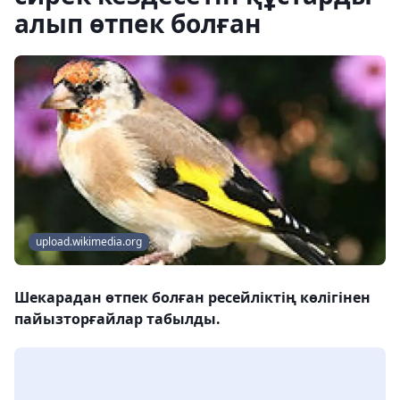
алып өтпек болған
upload.wikimedia.org
Шекарадан өтпек болған ресейліктің көлігінен
пайызторғайлар табылды.