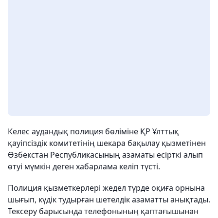
Келес аудандық полиция бөліміне ҚР Ұлттық
қауіпсіздік комитетінің шекара бақылау қызметінен
Өзбекстан Республикасының азаматы есірткі алып
өтуі мүмкін деген хабарлама келіп түсті.
Полиция қызметкерлері жедел түрде оқиға орнына
шығып, күдік тудырған шетелдік азаматты анықтады.
Тексеру барысында телефонының қаптағышынан