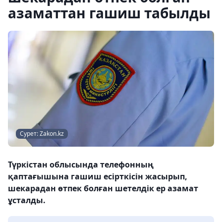
азаматтан гашиш табылды
Сурет: Zakon.kz
Түркістан облысында телефонның
қаптағышына гашиш есірткісін жасырып,
шекарадан өтпек болған шетелдік ер азамат
ұсталды.