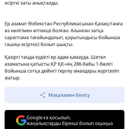
есірткі заты анықталды.
Ер азамат Өзбекстан Республикасынан Қазақстанға
өз көлігімен өтпекші болған. Алынған затқа
сараптама тағайындалып, қорытындысы бойынша
гашиш есірткісі болып шықты.
Қазіргі таңда күдікті ер адам қамауда. Шетел
азаматына қатысты ҚР ҚК-нің 286-бабы 1-бөлігі
бойынша сотқа дейінгі тергеу амалдары жүргізіліп
жатыр.
Мақаламен бөлісу
Google-ға қосылып,
жаңалықтарды бірінші болып оқыңыз