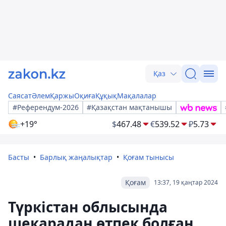
Қаз
Саясат
Әлем
Қаржы
Оқиға
Құқық
Мақалалар
#Референдум-2026
#Қазақстан мақтанышы
+19°
$
467.48
€
539.52
₽
5.73
Басты
Барлық жаңалықтар
Қоғам тынысы
Қоғам
13:37, 19 қаңтар 2024
Түркістан облысында
шекарадан өтпек болған