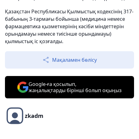
Қазақстан Республикасы Қылмыстық кодексінің 317-
бабының 3-тармағы бойынша (медицина немесе
фармацевтика қызметкерінің кәсіби міндеттерін
орындамауы немесе тиісінше орындамауы)
қылмыстық іс қозғалды.
Мақаламен бөлісу
Google-ға қосылып,
жаңалықтарды бірінші болып оқыңыз
zkadm