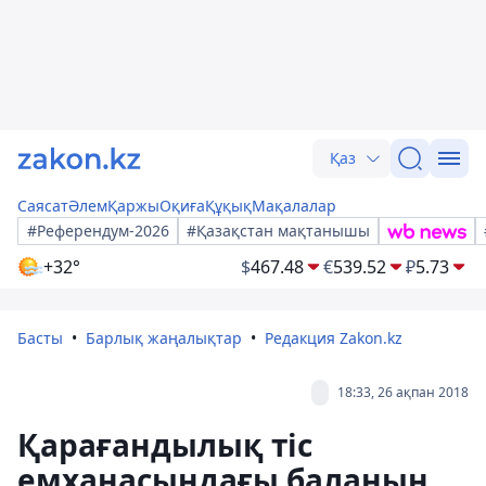
Қаз
Саясат
Әлем
Қаржы
Оқиға
Құқық
Мақалалар
#Референдум-2026
#Қазақстан мақтанышы
+32°
$
467.48
€
539.52
₽
5.73
Басты
Барлық жаңалықтар
Редакция Zakon.kz
18:33, 26 ақпан 2018
Қарағандылық тіс
емханасындағы баланың