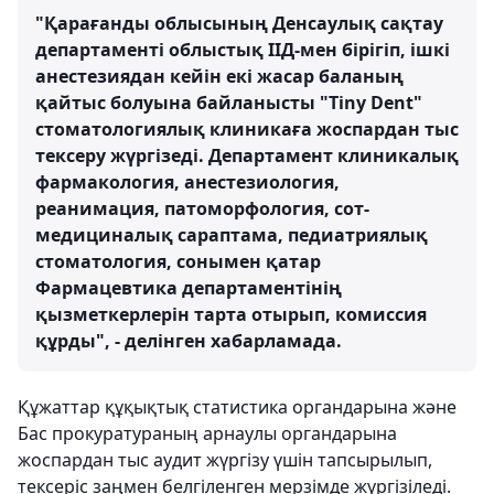
"Қарағанды ​​облысының Денсаулық сақтау
департаменті облыстық ІІД-мен бірігіп, ішкі
анестезиядан кейін екі жасар баланың
қайтыс болуына байланысты "Tiny Dent"
стоматологиялық клиникаға жоспардан тыс
тексеру жүргізеді. Департамент клиникалық
фармакология, анестезиология,
реанимация, патоморфология, сот-
медициналық сараптама, педиатриялық
стоматология, сонымен қатар
Фармацевтика департаментінің
қызметкерлерін тарта отырып, комиссия
құрды", - делінген хабарламада.
Құжаттар құқықтық статистика органдарына және
Бас прокуратураның арнаулы органдарына
жоспардан тыс аудит жүргізу үшін тапсырылып,
тексеріс заңмен белгіленген мерзімде жүргізіледі.