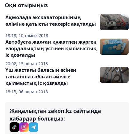
Оқи отырыңыз
Ақмолада экскаваторшының
өліміне қатысты тексеріс аяқталды
18:18, 10 тамыз 2018
Автобуста жалған құжатпен жүрген
елордалықтың үстінен қылмыстық
іс қозғалды
20:02, 13 ақпан 2018
Үш жастағы баласын есінен
танғанша сабаған әйелге
қылмыстық іс қозғалды
18:15, 06 ақпан 2018
Жаңалықтан zakon.kz сайтында
хабардар болыңыз: