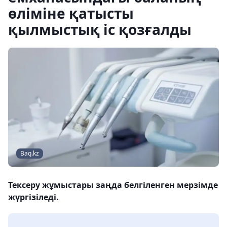
өліміне қатысты
қылмыстық іс қозғалды
Baq.kz
Тексеру жұмыстары заңда белгіленген мерзімде
жүргізіледі.